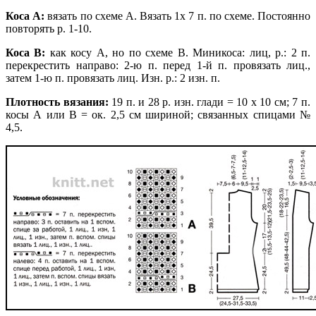
Коса А:
вязать по схеме А. Вязать 1х 7 п. по схеме. Постоянно
повторять р. 1-10.
Коса В:
как косу А, но по схеме В. Миникоса: лиц, р.: 2 п.
перекрестить направо: 2-ю п. перед 1-й п. провязать лиц.,
затем 1-ю п. провязать лиц. Изн. р.: 2 изн. п.
Плотность вязания:
19 п. и 28 р. изн. глади = 10 х 10 см; 7 п.
косы А или В = ок. 2,5 см шириной; связанных спицами №
4,5.