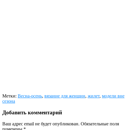
Метки:
Весна-осень
,
вязание для женщин
,
жилет
,
модели вне
сезона
Добавить комментарий
Ваш адрес email не будет опубликован.
Обязательные поля
помечены
*