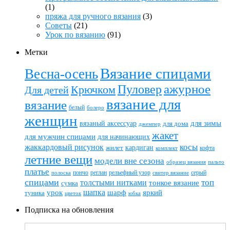
(1)
пряжа для ручного вязания
(3)
Советы
(21)
Урок по вязанию
(91)
Метки
Вязание спицами
Весна-осень
ажурное
Пуловер
Крючком
Для детей
вязание для
вязание
белый
болеро
женщин
вязаный аксессуар
для зимы
для дома
джемпер
жакет
для мужчин спицами
для начинающих
жаккардовый рисунок
косы
кардиган
жилет
комплект
кофта
летние вещи
модели вне сезона
пальто
образец вязания
платье
пончо
реглан
рельефный узор
серый
полоска
свитер вязание
спицами
топ
толстыми нитками
тонкое вязание
сумка
шапка
шарф
яркий
урок
туника
цветок
юбка
Подписка на обновления