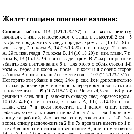
Жилет спицами описание вязания:
Спинка:
набрать 113 (121-129-137) п. и вязать резинку,
начиная с 1 изн. р. и после кром. с 1 лиц. п., высотой 2 см = 5
р. Далее продолжить в след, порядке: кром., 13 (15-17-19) п.
изн. глади, 7 п. косы А, 14 (16-18-20) п. изн. глади, 7 п. косы
А, 29 п. изн. глади, 7 п. косы В, 14 (16-18-20) п. изн. глади, 7 п.
косы В, 13 (15-17-19) п. изн. глади, кром. В 25-м р. от резинки
убавить для приталивания 6 п., для этого с обеих сторон 1-й
косы А, перед 2-й косой А, после 1-й косы В и с обеих сторон
2-й косы В провязать по 2 п. вместе изн. = 107 (115-123-131) п.
Повторить эти убавки в след. 24-м р. еще 1х и дополнительно
в начале р. после кром. и в конце р. перед кром. провязать по 2
п. вместе изн. = 99 (107-115-123) п. Через 24,5 см = 68 р. от
резинки в след. лиц. р. заложить складку след, образом: кром.,
10 (12-14-16) п. изн. глади, 7 п. косы А, 10 (12-14-16) п. изн.
глади, след. 7 п. косы поместить на 1 вспом. спицу перед
работой, затем 7 п. поместить на 2-ю и 7 п.
— на 3-ю вспом.
спицу за работой,
2-ю вспом. спицу закрепить за 1-й,
3-ю
вспом. спицу расположить за 2-й и 7х провязать вместе по 1 п.
всех 3 вспом. спиц соответственно косе А, при этом убавятся
14 п. 2-й и 3-й вспом. спиц, след, среднюю п. вязать изн.,