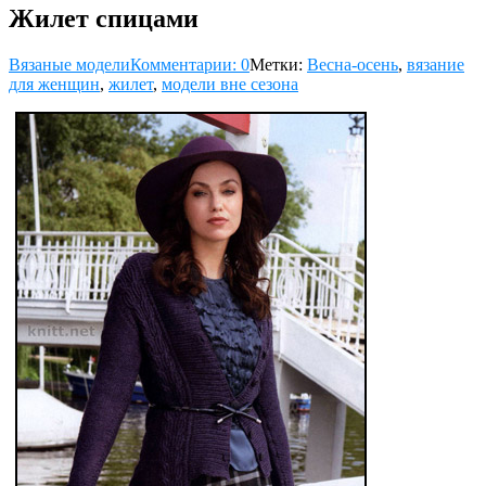
Жилет спицами
Вязаные модели
Комментарии: 0
Метки:
Весна-осень
,
вязание
для женщин
,
жилет
,
модели вне сезона