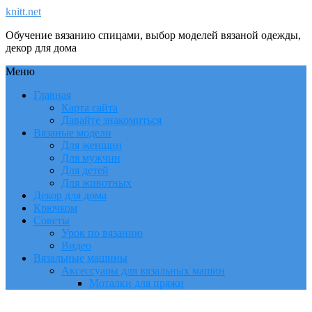
knitt.net
Обучение вязанию спицами, выбор моделей вязаной одежды,
декор для дома
Меню
Главная
Карта сайта
Давайте знакомиться
Вязаные модели
Для женщин
Для мужчин
Для детей
Для животных
Декор для дома
Крючком
Советы
Урок по вязанию
Видео
Вязальные машины
Аксессуары для вязальных машин
Моталки для пряжи