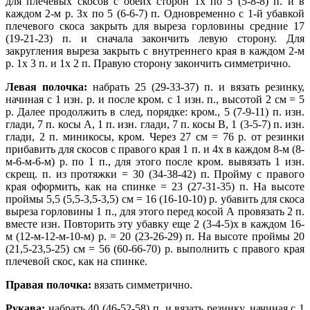
для плечевых скосов с обеих сторон 1х по 5 (5-8-8) п. и в
каждом 2-м р. Зх по 5 (6-6-7) п. Одновременно с 1-й убавкой
плечевого скоса закрыть для выреза горловины средние 17
(19-21-23) п. и сначала закончить левую сторону. Для
закругления выреза закрыть с внутреннего края в каждом 2-м
р. 1х 3 п. и 1х 2 п. Правую сторону закончить симметрично.
Левая полочка:
набрать 25 (29-33-37) п. и вязать резинку,
начиная с 1 изн. р. и после кром. с 1 изн. п., высотой 2 см = 5
р. Далее продолжить в след, порядке: кром., 5 (7-9-11) п. изн.
глади, 7 п. косы А, 1 п. изн. глади, 7 п. косы В, 1 (3-5-7) п. изн.
глади, 2 п. миникосы, кром. Через 27 см = 76 р. от резинки
прибавить для скосов с правого края 1 п. и 4х в каждом 8-м (8-
м-6-м-6-м) р. по 1 п., для этого после кром. вывязать 1 изн.
скрещ. п. из протяжки = 30 (34-38-42) п. Пройму с правого
края оформить, как на спинке = 23 (27-31-35) п. На высоте
проймы 5,5 (5,5-3,5-3,5) см = 16 (16-10-10) р. убавить для скоса
выреза горловины 1 п., для этого перед косой А провязать 2 п.
вместе изн. Повторить эту убавку еще 2 (3-4-5)х в каждом 16-
м (12-м-12-м-10-м) р. = 20 (23-26-29) п. На высоте проймы 20
(21,5-23,5-25) см = 56 (60-66-70) р. выполнить с правого края
плечевой скос, как на спинке.
Правая полочка:
вязать симметрично.
Рукава:
набрать 40 (46-52-58) п. и вязать резинку, начиная с 1