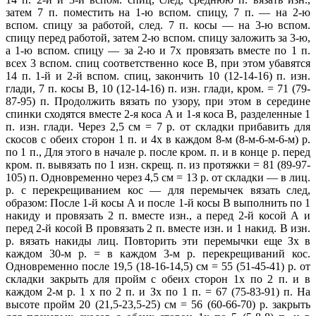
затем 7 п. поместить на 1-ю вспом. спицу, 7 п. — на 2-ю
вспом. спицу за работой, след. 7 п. косы — на 3-ю вспом.
спицу перед работой, затем 2-ю вспом. спицу заложить за 3-ю,
а 1-ю вспом. спицу
— за 2-ю и 7х провязать вместе по 1 п.
всех 3 вспом. спиц соответственно косе В, при этом убавятся
14 п.
1-й и 2-й вспом. спиц, закончить 10 (12-14-16) п. изн.
глади, 7 п. косы В, 10 (12-14-16) п. изн. глади, кром. = 71 (79-
87-95) п. Продолжить вязать по узору, при этом в середине
спинки сходятся вместе 2-я коса А и 1-я коса В, разделенные 1
п. изн. глади. Через 2,5 см = 7 р. от складки прибавить для
скосов с обеих сторон 1 п. и 4х в каждом 8-м (8-м-6-м-6-м) р.
по 1 п., Для этого в начале р. после кром. п. и в конце р. перед
кром.
п. вывязать по 1 изн. скрещ. п. из протяжки = 81 (89-97-
105) п. Одновременно через 4,5 см = 13 р. от складки — в лиц.
р. с перекрещиванием кос — для перемычек вязать след,
образом: После 1-й косы А и после 1-й косы В выполнить по 1
накиду и провязать 2 п. вместе изн., а перед 2-й косой А и
перед 2-й косой В провязать 2 п. вместе изн. и 1 накид. В изн.
р. вязать накиды лиц. Повторить эти перемычки еще Зх в
каждом 30-м р. = в каждом 3-м р. перекрещиваний кос.
Одновременно после 19,5 (18-16-14,5) см = 55 (51-45-41) р. от
складки закрыть для пройм с обеих сторон 1х по 2 п. и в
каждом 2-м р. 1 х по 2 п. и Зх по 1 п. = 67 (75-83-91) п. На
высоте пройм 20 (21,5-23,5-25) см = 56 (60-66-70) р. закрыть