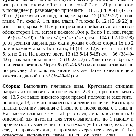
изн. р. и после кром. с 1 изн. п., высотой 7 см = 21 р., при этом
в последнем р. равномерно прибавить 1 (1-3-3) п. = 41 (47-55-
61) п. Далее вязать в след, порядке: кром., 12 (15-19-22) п. изн.
глади, 7 п. косы А, 1 п. изн. глади, 7 п. косы В, 12 (15-19-22) п.
изн. глади, кром. В 11-м р. от резинки прибавить для скосов с
обеих сторон 1 п., затем в каждом 10-м р. 8х по 1 п. изн. глади
= 59 (65-73-79) п. Через 37 (36,5-35,5-35) см = 104 (102-100-98)
р. от резинки закрыть для оката рукава с обеих сторон 1х по 2
п. и в каждом 2-м р. 1х по 2 п., 14 (13-13-12)х по 1 п. и 2 (3-4-
5) х по 2 п. На высоте оката 13 (13,5-14,5-15) см = 36 (38-40-
42) р. закрыть оставшиеся 15 (19-23-27) п. Хлястики: набрать 7
п. и вязать резинку. Через 38 (42-48-52) см от начала закрыть п.
по рисунку. 2-й хлястик вязать так же. Затем свя
зать еще 2
хлястика длиной по 32 (36-40-44) см.
Сборка:
Выполнить плечевые швы. Круговыми спицами
набрать из горловины и полочек ок. 229 п., при этом начать
ок. 13,5 см выше нижнего края правой полочки и закончить,
не доходя 13,5 см до нижнего края левой полочки. Вязать для
планки резинку, начиная с 1 изн. р. и после кром. с 1 лиц. п.
На высоте планки 7 см = 21 р. в след, лиц. р. выполнить 6
отверстий для пуговиц, для этого выполнить по 1 накиду и
провязать 2 п. вместе лиц. с протяжкой (= 1 п. снять, как лиц.,
след. п. провязать лиц. и протянуть через нее снятую п). 1-е
отверстие выполнить через 10 п. от края, след. — на