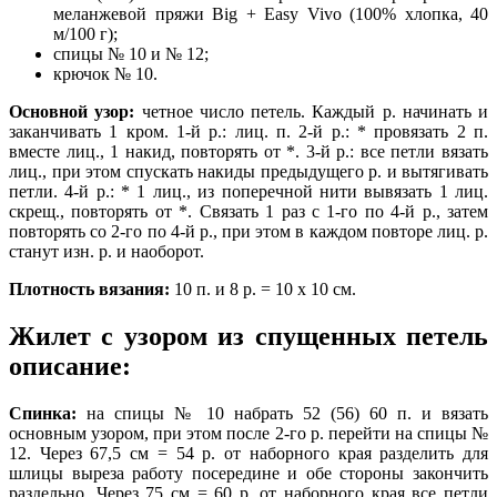
меланжевой пряжи Big + Easy Vivo (100% хлопка, 40
м/100 г);
спицы № 10 и № 12;
крючок № 10.
Основной узор:
четное число петель. Каждый р. начинать и
заканчивать 1 кром. 1-й р.: лиц. п. 2-й р.: * провязать 2 п.
вместе лиц., 1 накид, повторять от *. 3-й р.: все петли вязать
лиц., при этом спускать накиды предыдущего р. и вытягивать
петли. 4-й р.: * 1 лиц., из поперечной нити вывязать 1 лиц.
скрещ., повторять от *. Связать 1 раз с 1-го по 4-й р., затем
повторять со 2-го по 4-й р., при этом в каждом повторе лиц. р.
станут изн. р. и наоборот.
Плотность вязания:
10 п. и 8 р. = 10 х 10 см.
Жилет с узором из спущенных петель
описание:
Спинка:
на спицы № 10 набрать 52 (56) 60 п. и вязать
основным узором, при этом после 2-го р. перейти на спицы №
12. Через 67,5 см = 54 р. от наборного края разделить для
шлицы выреза работу посередине и обе стороны закончить
раздельно. Через 75 см = 60 р. от наборного края все петли