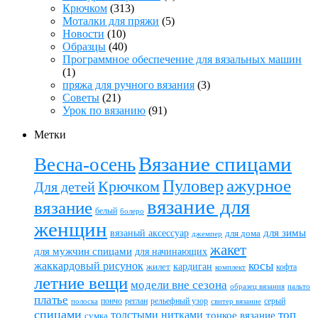
Крючком
(313)
Моталки для пряжи
(5)
Новости
(10)
Образцы
(40)
Программное обеспечение для вязальных машин
(1)
пряжа для ручного вязания
(3)
Советы
(21)
Урок по вязанию
(91)
Метки
Вязание спицами
Весна-осень
ажурное
Пуловер
Крючком
Для детей
вязание для
вязание
белый
болеро
женщин
вязаный аксессуар
для зимы
для дома
джемпер
жакет
для мужчин спицами
для начинающих
жаккардовый рисунок
косы
кардиган
жилет
комплект
кофта
летние вещи
модели вне сезона
пальто
образец вязания
платье
пончо
реглан
рельефный узор
серый
полоска
свитер вязание
спицами
топ
толстыми нитками
тонкое вязание
сумка