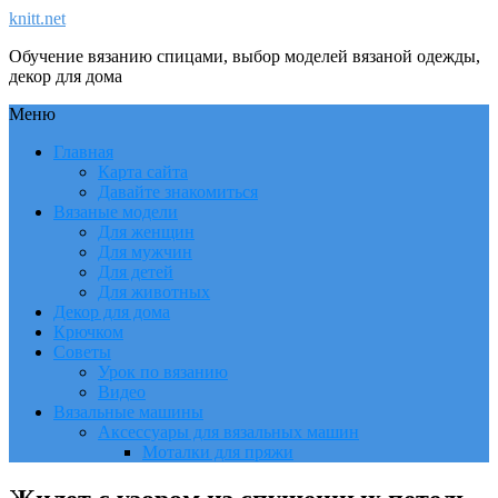
knitt.net
Обучение вязанию спицами, выбор моделей вязаной одежды,
декор для дома
Меню
Главная
Карта сайта
Давайте знакомиться
Вязаные модели
Для женщин
Для мужчин
Для детей
Для животных
Декор для дома
Крючком
Советы
Урок по вязанию
Видео
Вязальные машины
Аксессуары для вязальных машин
Моталки для пряжи