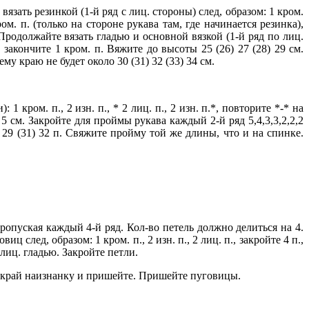
вязать резинкой (1-й ряд с лиц. стороны) след, образом: 1 кром.
ром. п. (только на стороне рукава там, где начинается резинка),
. Продолжайте вязать гладью и основной вязкой (1-й ряд по лиц.
, закончите 1 кром. п. Вяжите до высоты 25 (26) 27 (28) 29 см.
у краю не будет около 30 (31) 32 (33) 34 см.
 кром. п., 2 изн. п., * 2 лиц. п., 2 изн. п.*, повторите *-* на
 см. Закройте для проймы рукава каждый 2-й ряд 5,4,3,3,2,2,2
(27) 29 (31) 32 п. Свяжите пройму той же длины, что и на спинке.
опуская каждый 4-й ряд. Кол-во петель должно делиться на 4.
 след, образом: 1 кром. п., 2 изн. п., 2 лиц. п., закройте 4 п.,
лиц. гладью. Закройте петли.
е край наизнанку и пришейте. Пришейте пуговицы.