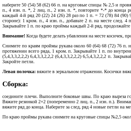
наберите 50 (54) 58 (62) 66 п. на круговые спицы № 2,5 и провя
п., 4 изн. п. *, 2 лиц. п., 2 изн. п. *, повторите *-* до конц
каждый 4-й ряд 20 (22) 24 (26) 28 раз по 1 п. = 72 (78) 84 (9
стороне): 1 кром. п., 4 изн. п., добавьте 2 п. на месте след.
Закрывайте 1 п. по краю проймы каждый 2-й ряд, продолжайте вя
Внимание!
Когда будете делать убавления на месте косичек, про
Снимите по краям проймы рукава около 60 (64) 68 (72) 76 п. на 
протяжении всего ряда, 1 кром. п. Закрывайте 1 п. по внутре
(5,4,3,3,2,2,2) 6,4,3,3,2,2,2 (6,4,3,3,2,2,2) 6,5,4,3,2,2,2 п. 
Закройте петли.
Левая полочка:
вяжите в зеркальном отражении. Косички вяжи
Сборка:
соедините плечи. Выполните боковые швы. По краю выреза гор
Вяжите резинкой 2×2 (попеременно 2 лиц. п., 2 изн. п.). Внимани
вяжите ряд до конца. Наберите за след, ряд 4 новые петли на 
По краю проймы рукава снимите на круговые спицы №2,5 около