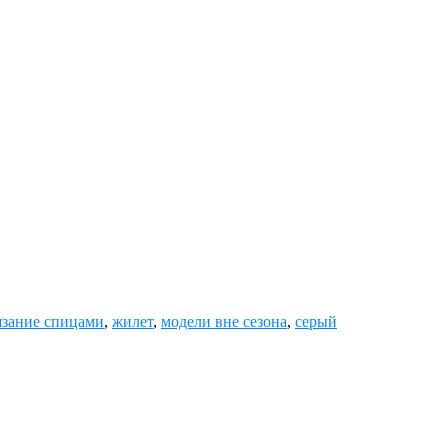
зание спицами
,
жилет
,
модели вне сезона
,
серый