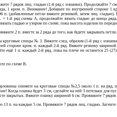
жите 7 рядов лиц. гладью (1-й ряд с изнанки). Продолжайте 7 см 
а ряда, 1 кром. п. Внимание! Добавьте по внутренней стороне 1 к
0) 96 п. (добавленные петли вяжите резинкой, затем лиц. гладью)
 4 п. = 1-й ряд схемы А, продолжайте вязать гладью до конца ряда
зать гладью и узором по схеме, пока высота изделия по переднем
вяжите 2 п. вместе за 2 ряда до того, как будете закрывать петли.
круговые спицы № 3. Вяжите след, образом (1-й ряд с изнанки): 1
нней стороне кром. п. каждый 2-й ряд. Вяжите резинку шириной 5
Закрывайте ещё 1 п. каждый 2-й ряд, пока на плече не останется 25 
те по схеме В.
ловины снимите на круговые спицы №2,5 около 1 п. на ряд, пр
е! Когда планка будет 3 см, сделайте на ней 3 петельки для пуговиц
месте закрытых. Вяжите планку шириной 6 см. Провяжите 7 рядов 
 13 п. на каждые 5 см. Провяжите 7 рядов лиц. гладью. Загнит