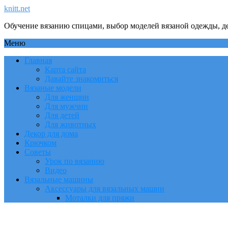
knitt.net
Обучение вязанию спицами, выбор моделей вязаной одежды, де
Меню
Главная
Карта сайта
Давайте знакомиться
Вязаные модели
Для женщин
Для мужчин
Для детей
Для животных
Декор для дома
Крючком
Советы
Урок по вязанию
Видео
Вязальные машины
Аксессуары для вязальных машин
Моталки для пряжи