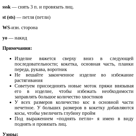
sssk
— снять 3 п. и провязать лиц.
st (sts)
— петля (петли)
WS
-изн. сторона
yo
— накид
Примечания:
Изделие вяжется сверху вниз в следующей
последовательности; кокетка, основная часть, планки
переда, рукава, воротник
Не вешайте законченное изделие во избежание
растягивания
Советуем присоединять новые моток пряжи ввязывая
его в изделие, чтобы избежать необходимости
заправлять большое количество хвостиков
У всех размеров количество кос в основной части
нечетное. У больших размеров в кокетку добавляются
косы, чтобы увеличить глубину пройм
Под выражением «поднять петли» я имею в виду
поднять и провязать лиц.
Узоры: