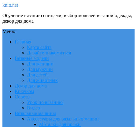
knitt.net
Обучение вязанию спицами, выбор моделей вязаной одежды,
декор для дома
Меню
Главная
Карта сайта
Давайте знакомиться
Вязаные модели
Для женщин
Для мужчин
Для детей
Для животных
Декор для дома
Крючком
Советы
Урок по вязанию
Видео
Вязальные машины
Аксессуары для вязальных машин
Моталки для пряжи