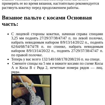
примерять ее во время вязания, настоятельно рекомендуется
растянуть кокетку перед продолжением работы.
Вязаное пальто с косами Основная
часть:
С лицевой стороны кокетки, начиная справа спицами
3,25 мм поднять 27/29/37/38/47/47 п. по левой полочке,
набрать невидимым набором 8/9/13/14/20/22 п., поднять
62/64/68/74/74/78 п. по спинке, набрать невидимым
набором 8/9/13/14/20/22 п., поднять 27/29/37/38/47/47 п.
по правой полочке.
Теперь у вас всего 132/140/168/178/208/216 п. на спице.
Смените спицы на 5 мм и вяжите косами по схеме Косы
А и Косы В с Ряда 2, нечетные номера рядов — лиц.
ряды.