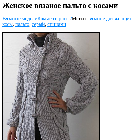
Женское вязаное пальто с косами
Вязаные модели
Комментарии: 2
Метки:
вязание для женщин
,
косы
,
пальто
,
серый
,
спицами