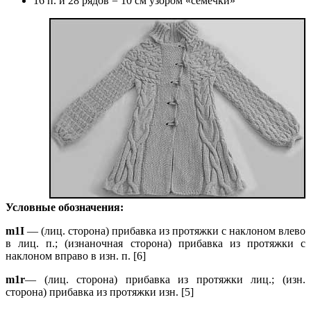
16 п. и 28 рядов = 10 см узором «семечки»
Условные обозначения:
m1I
— (лиц. сторона) прибавка из протяжки с наклоном влево
в лиц. п.; (изнаночная сторона) прибавка из протяжки с
наклоном вправо в изн. п. [6]
m1r
— (лиц. сторона) прибавка из протяжки лиц.; (изн.
сторона) прибавка из протяжки изн. [5]