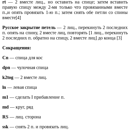
rt
— 2 вместе лиц., но оставить на спице; затем вставить
правую спицу между 2-мя только что провязанными вместе
п.,и опять провязать 1-ю п.; затем снять обе петли со спины
вместе[4]
Русское закрытие петель
— 2 лиц., перекинуть 2 последних
п. опять на спину, 2 вместе лиц, повторять [1 лиц., перекинуть
2 последних п. обратно на спицу, 2 вместе лиц] до конца [3]
Сокращения:
Сn
— спица для кос
dpn
— чулочная спица
k2tog
— 2 вместе лиц.
ln
— левая спица
m1
— сделать I прибавление п.
md
— круг, ряд
RS
— лиц. сторона
ssk
— снять 2 п. и провязать лиц.