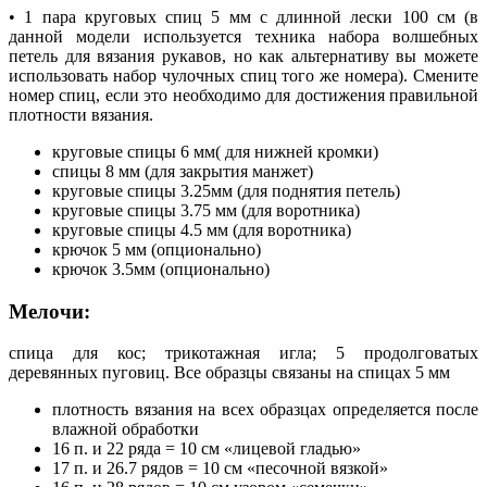
• 1 пара круговых спиц 5 мм с длинной лески 100 см (в
данной модели используется техника набора волшебных
петель для вязания рукавов, но как альтернативу вы можете
использовать набор чулочных спиц того же номера). Смените
номер спиц, если это необходимо для достижения правильной
плотности вязания.
круговые спицы 6 мм( для нижней кромки)
спицы 8 мм (для закрытия манжет)
круговые спицы 3.25мм (для поднятия петель)
круговые спицы 3.75 мм (для воротника)
круговые спицы 4.5 мм (для воротника)
крючок 5 мм (опционально)
крючок 3.5мм (опционально)
Мелочи:
спица для кос; трикотажная игла; 5 продолговатых
деревянных пуговиц. Все образцы связаны на спицах 5 мм
плотность вязания на всех образцах определяется после
влажной обработки
16 п. и 22 ряда = 10 см «лицевой гладью»
17 п. и 26.7 рядов = 10 см «песочной вязкой»