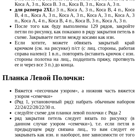
Коса А, 3 п., Коса В. 3 п., Коса В, 3 п., Коса А, 3 п.
для размера 2ХL:
3 п., Коса А, 3 п., Коса В, 4 п., Коса
В, 4 п., Коса А, 3 п., Коса А, 3 п., Коса А, 3 п., Коса А, 3
п., Коса А, 4 п., Коса В, 4 п., Коса В, 3 п., Коса А, 3 п.
После того как буду выполнены 129 рядов, закройте
петли по рисунку, как показано в ряду закрытия петель в
схеме. Закрываете петли между косами как изн.
Если хотите, можете обвязать закрытый край
крючком
(см. на рисунке)
п/с
т (с лиц. стороны, работая
справа налево): 1 в.п., повторять (вставить крючок с изн.
стороны полотна на лиц., подцепить пряжу, протянуть
ее и через все 3 п.) до конца.
Планка Левой Полочки:
Вяжется «песочным узором», а нижняя часть вяжется
узором «семечки»
(Ряд 1, установочный ряд): набрать обычным набором
22/24/22/28/22/30 п.
следуйте схеме для планки левой полочки с Ряда 2
ряд закрытия петель следует вязать по рисунку (в
данном случае узором «семечки»), т.е. если петля в
предыдущем ряду связана лиц., то вам следует ее
закрывать как изн. и наоборот, вне зависимости от того