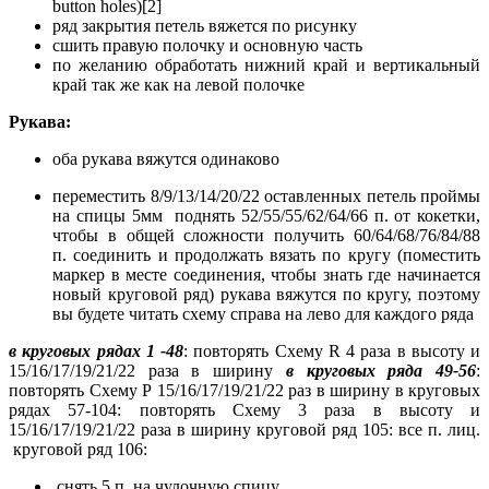
button holes)[2]
ряд закрытия петель вяжется по рисунку
сшить правую полочку и основную часть
по желанию обработать нижний край и вертикальный
край так же как на левой полочке
Рукава:
оба рукава вяжутся одинаково
переместить 8/9/13/14/20/22 оставленных петель проймы
на спицы 5мм поднять 52/55/55/62/64/66 п. от кокетки,
чтобы в общей сложности получить 60/64/68/76/84/88
п. соединить и продолжать вязать по кругу (поместить
маркер в месте соединения, чтобы знать где начинается
новый круговой ряд) рукава вяжутся по кругу, поэтому
вы будете читать схему справа на лево для каждого ряда
в круговых рядах 1 -48
: повторять Схему R 4 раза в высоту и
15/16/17/19/21/22 раза в ширину
в круговых ряда 49-56
:
повторять Схему Р 15/16/17/19/21/22 раз в ширину в круговых
рядах 57-104: повторять Схему 3 раза в высоту и
15/16/17/19/21/22 раза в ширину круговой ряд 105: все п. лиц.
круговой ряд 106:
снять 5 п. на чулочную спицу