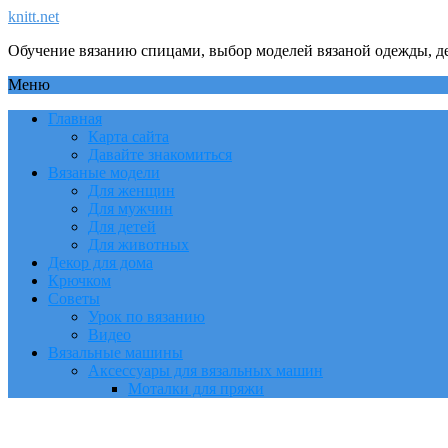
knitt.net
Обучение вязанию спицами, выбор моделей вязаной одежды, де
Меню
Главная
Карта сайта
Давайте знакомиться
Вязаные модели
Для женщин
Для мужчин
Для детей
Для животных
Декор для дома
Крючком
Советы
Урок по вязанию
Видео
Вязальные машины
Аксессуары для вязальных машин
Моталки для пряжи