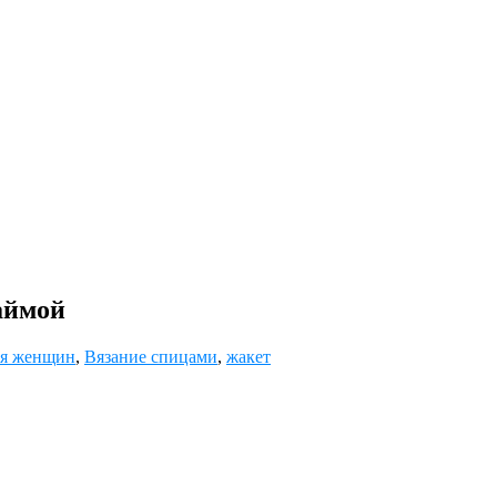
аймой
ля женщин
,
Вязание спицами
,
жакет