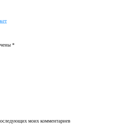
кет
ечены
*
я последующих моих комментариев