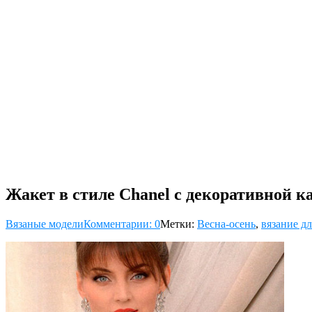
Жакет в стиле Chanel с декоративной к
Вязаные модели
Комментарии: 0
Метки:
Весна-осень
,
вязание д