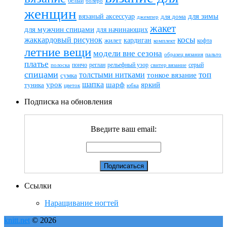
белый
болеро
женщин
вязаный аксессуар
для зимы
для дома
джемпер
жакет
для мужчин спицами
для начинающих
жаккардовый рисунок
косы
кардиган
жилет
комплект
кофта
летние вещи
модели вне сезона
пальто
образец вязания
платье
пончо
реглан
рельефный узор
серый
полоска
свитер вязание
спицами
топ
толстыми нитками
тонкое вязание
сумка
шапка
шарф
яркий
урок
туника
цветок
юбка
Подписка на обновления
Введите ваш email:
Ссылки
Наращивание ногтей
knitt.net
© 2026