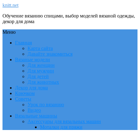
knitt.net
Обучение вязанию спицами, выбор моделей вязаной одежды,
декор для дома
Меню
Главная
Карта сайта
Давайте знакомиться
Вязаные модели
Для женщин
Для мужчин
Для детей
Для животных
Декор для дома
Крючком
Советы
Урок по вязанию
Видео
Вязальные машины
Аксессуары для вязальных машин
Моталки для пряжи