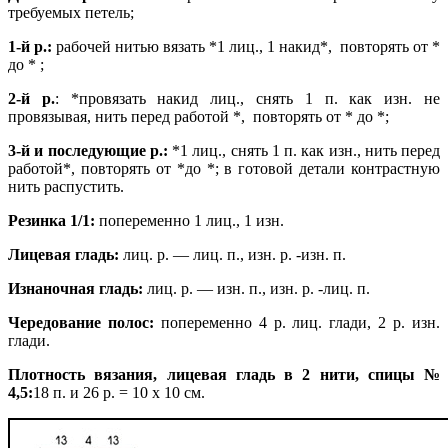
требуемых петель;
1-й р.:
рабочей нитью вязать *1 лиц., 1 накид*, повторять от *
до * ;
2-й р.
: *провязать накид лиц., снять 1 п. как изн. не
провязывая, нить перед работой *, повторять от * до *;
3-й и последующие р.:
*1 лиц., снять 1 п. как изн., нить перед
работой*, повторять от *до *; в готовой детали контрастную
нить распустить.
Резинка 1/1:
попеременно 1 лиц., 1 изн.
Лицевая гладь:
лиц. р. — лиц. п., изн. р. -изн. п.
Изнаночная гладь:
лиц. р. — изн. п., изн. р. -лиц. п.
Чередование полос:
попеременно 4 р. лиц. глади, 2 р. изн.
глади.
Плотность вязания, лицевая гладь в 2 нити, спицы №
4,5:
18 п. и 26 р. = 10 х 10 см.