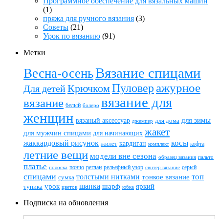
Программное обеспечение для вязальных машин
(1)
пряжа для ручного вязания
(3)
Советы
(21)
Урок по вязанию
(91)
Метки
Вязание спицами
Весна-осень
ажурное
Пуловер
Крючком
Для детей
вязание для
вязание
белый
болеро
женщин
вязаный аксессуар
для зимы
для дома
джемпер
жакет
для мужчин спицами
для начинающих
жаккардовый рисунок
косы
кардиган
жилет
комплект
кофта
летние вещи
модели вне сезона
пальто
образец вязания
платье
пончо
реглан
рельефный узор
серый
полоска
свитер вязание
спицами
топ
толстыми нитками
тонкое вязание
сумка
шапка
шарф
яркий
урок
туника
цветок
юбка
Подписка на обновления