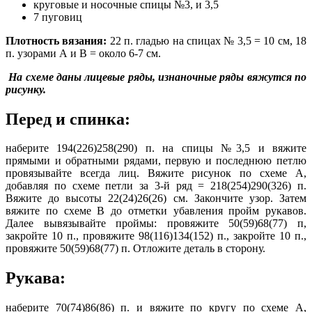
круговые и носочные спицы №3, и 3,5
7 пуговиц
Плотность вязания:
22 п. гладью на спицах № 3,5 = 10 см, 18
п. узорами А и В = около 6-7 см.
На схеме даны лицевые ряды, изнаночные ряды вяжутся по
рисунку.
Перед и спинка:
наберите 194(226)258(290) п. на спицы №3,5 и вяжите
прямыми и обратными рядами, первую и последнюю петлю
провязывайте всегда лиц. Вяжите рисунок по схеме А,
добавляя по схеме петли за 3-й ряд = 218(254)290(326) п.
Вяжите до высоты 22(24)26(26) см. Закончите узор. Затем
вяжите по схеме В до отметки убавления пройм рукавов.
Далее вывязывайте проймы: провяжите 50(59)68(77) п,
закройте 10 п., провяжите 98(116)134(152) п., закройте 10 п.,
провяжите 50(59)68(77) п. Отложите деталь в сторону.
Рукава:
наберите 70(74)86(86) п. и вяжите по кругу по схеме А,