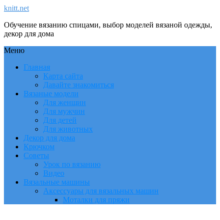
knitt.net
Обучение вязанию спицами, выбор моделей вязаной одежды,
декор для дома
Меню
Главная
Карта сайта
Давайте знакомиться
Вязаные модели
Для женщин
Для мужчин
Для детей
Для животных
Декор для дома
Крючком
Советы
Урок по вязанию
Видео
Вязальные машины
Аксессуары для вязальных машин
Моталки для пряжи