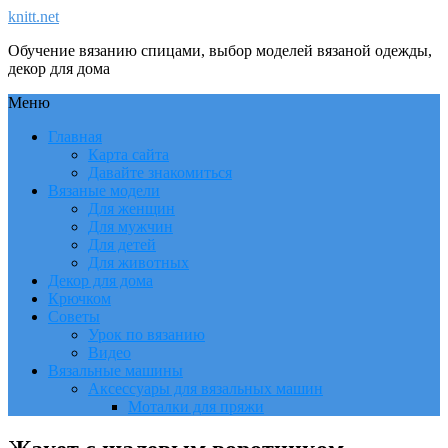
knitt.net
Обучение вязанию спицами, выбор моделей вязаной одежды,
декор для дома
Меню
Главная
Карта сайта
Давайте знакомиться
Вязаные модели
Для женщин
Для мужчин
Для детей
Для животных
Декор для дома
Крючком
Советы
Урок по вязанию
Видео
Вязальные машины
Аксессуары для вязальных машин
Моталки для пряжи