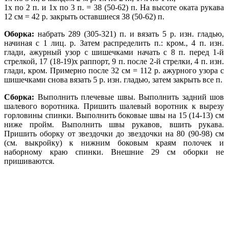
1х по 2 п. и 1х по 3 п. = 38 (50-62) п. На высоте оката рукава
12 см = 42 р. закрыть оставшиеся 38 (50-62) п.
Оборка:
набрать 289 (305-321) п. и вязать 5 р. изн. гладью,
начиная с 1 лиц. р. Затем распределить п.: кром., 4 п. изн.
глади, ажурный узор с шишечками начать с 8 п. перед 1-й
стрелкой, 17 (18-19)х раппорт, 9 п. после 2-й стрелки, 4 п. изн.
глади, кром. Примерно после 32 см = 112 р. ажурного узора с
шишечками снова вязать 5 р. изн. гладью, затем закрыть все п.
Сборка:
Выполнить плечевые швы. Выполнить задний шов
шалевого воротника. Пришить шалевый воротник к вырезу
горловины спинки. Выполнить боковые швы на 15 (14-13) cм
ниже пройм. Выполнить швы рукавов, вшить рукава.
Пришить оборку от звездочки до звездочки на 80 (90-98) см
(см. выкройку) к нижним боковым краям полочек и
наборному краю спинки. Внешние 29 cм оборки не
пришиваются.