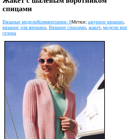
Жакет с шалевым воротником
спицами
Вязаные модели
Комментарии: 0
Метки:
ажурное вязание
,
вязание для женщин
,
Вязание спицами
,
жакет
,
модели вне
сезона