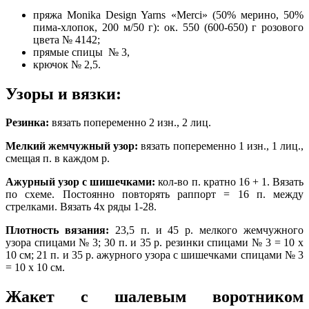
пряжа Monika Design Yarns «Merci» (50% мерино, 50%
пима-хлопок, 200 м/50 г): ок. 550 (600-650) г розового
цвета № 4142;
прямые спицы № 3,
крючок № 2,5.
Узоры и вязки:
Резинка:
вязать попеременно 2 изн., 2 лиц.
Мелкий жемчужный узор:
вязать попеременно 1 изн., 1 лиц.,
смещая п. в каждом р.
Ажурный узор с шишечками:
кол-во п. кратно 16 + 1. Вязать
по схеме. Постоянно повторять раппорт = 16 п. между
стрелками. Вязать 4х ряды 1-28.
Плотность вязания:
23,5 п. и 45 р. мелкого жемчужного
узора спицами № 3; 30 п. и 35 р. резинки спицами № 3 = 10 х
10 см; 21 п. и 35 р. ажурного узора с шишечками спицами № 3
= 10 х 10 см.
Жакет с шалевым воротником