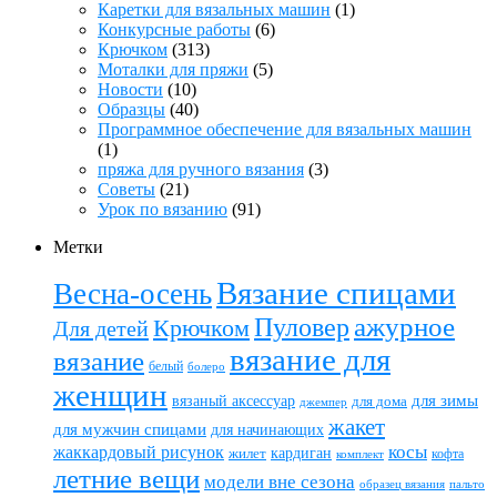
Каретки для вязальных машин
(1)
Конкурсные работы
(6)
Крючком
(313)
Моталки для пряжи
(5)
Новости
(10)
Образцы
(40)
Программное обеспечение для вязальных машин
(1)
пряжа для ручного вязания
(3)
Советы
(21)
Урок по вязанию
(91)
Метки
Вязание спицами
Весна-осень
ажурное
Пуловер
Крючком
Для детей
вязание для
вязание
белый
болеро
женщин
вязаный аксессуар
для зимы
для дома
джемпер
жакет
для мужчин спицами
для начинающих
жаккардовый рисунок
косы
кардиган
жилет
комплект
кофта
летние вещи
модели вне сезона
пальто
образец вязания