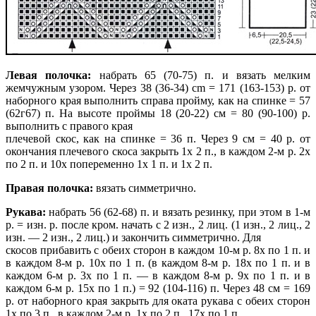
Левая полочка:
набрать 65 (70-75) п. и вязать мелким
жемчужным узором. Через 38 (36-34) cm = 171 (163-153) р. от
наборного края выполнить справа пройму, как на спинке = 57
(62г67) п. На высоте проймы 18 (20-22) см = 80 (90-100) р.
выполнить с правого края
плечевой скос, как на спинке = 36 п. Через 9 см = 40 р. от
окончания плечевого скоса закрыть 1х 2 п., в каждом 2-м р. 2х
по 2 п. и 10х попеременно 1х 1 п. и 1х 2 п.
Правая полочка:
вязать симметрично.
Рукава:
набрать 56 (62-68) п. и вязать резинку, при этом в 1-м
р. = изн. р. после кром. начать с 2 изн., 2 лиц. (1 изн., 2 лиц., 2
изн. — 2 изн., 2 лиц.) и закончить симметрично. Для
скосов прибавить с обеих сторон в каждом 10-м р. 8х по 1 п. и
в каждом 8-м р. 10х по 1 п. (в каждом 8-м р. 18х по 1 п. и в
каждом 6-м р. 3х по 1 п. — в каждом 8-м р. 9х по 1 п. и в
каждом 6-м р. 15х по 1 п.) = 92 (104-116) п. Через 48 см = 169
р. от наборного края закрыть для оката рукава с обеих сторон
1х по 3 п., в каждом 2-м р. 1х по 2 п., 17х по 1 п.,