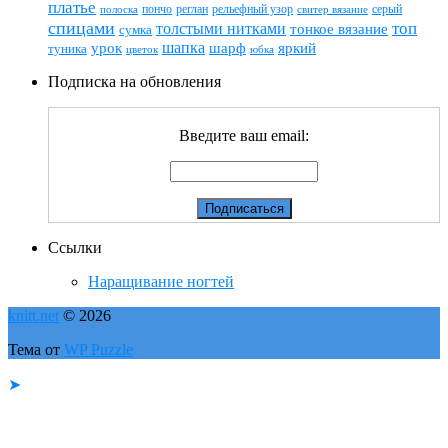
платье
пончо
реглан
рельефный узор
серый
полоска
свитер вязание
спицами
топ
толстыми нитками
тонкое вязание
сумка
шапка
шарф
яркий
урок
туника
цветок
юбка
Подписка на обновления
Введите ваш email:
Ссылки
Наращивание ногтей
knitt.net
© 2026
Тема от
WP Puzzle
➤