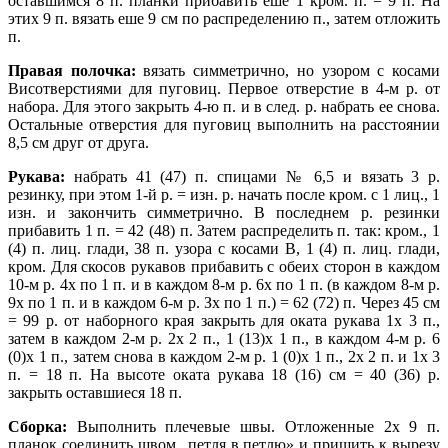
оставшимся 8 п. планки прибавить еше 1 кром. п. = 9 п. На
этих 9 п. вязать еше 9 см по распределению п., затем отложить
п.
Правая полочка:
вязать симметрично, но узором с косами
Висотверстиями для пуговиц. Первое отверстие в 4-м р. от
набора. Для этого закрыть 4-ю п. и в след. р. набрать ее снова.
Остальные отверстия для пуговиц выполнить на расстоянии
8,5 см друг от друга.
Рукава:
набрать 41 (47) п. спицами № 6,5 и вязать 3 р.
резинку, при этом 1-й р. = изн. р. начать после кром. с 1 лиц., 1
изн. и закончить симметрично. В последнем р. резинки
прибавить 1 п. = 42 (48) п. Затем распределить п. так: кром., 1
(4) п. лиц. глади, 38 п. узора с косами В, 1 (4) п. лиц. глади,
кром. Для скосов рукавов прибавить с обеих сторон в каждом
10-м р. 4х по 1 п. и в каждом 8-м р. 6х по 1 п. (в каждом 8-м р.
9х по 1 п. и в каждом 6-м р. Зх по 1 п.) = 62 (72) п. Через 45 см
= 99 р. от наборного края закрыть для оката рукава 1х 3 п.,
затем в каждом 2-м р. 2х 2 п., 1 (13)х 1 п., в каждом 4-м р. 6
(0)х 1 п., затем снова в каждом 2-м р. 1 (0)х 1 п., 2х 2 п. и 1х 3
п. = 18 п. На высоте оката рукава 18 (16) см = 40 (36) р.
закрыть оставшиеся 18 п.
Сборка:
Выполнить плечевые швы. Отложенные 2х 9 п.
планок соединить швом „петля в петлю» и пришить к вырезу