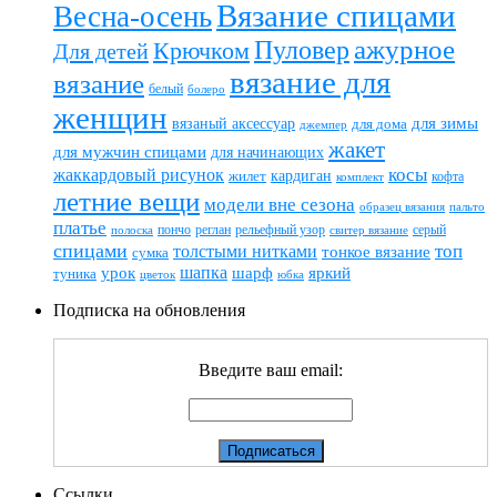
Вязание спицами
Весна-осень
ажурное
Пуловер
Крючком
Для детей
вязание для
вязание
белый
болеро
женщин
вязаный аксессуар
для зимы
для дома
джемпер
жакет
для мужчин спицами
для начинающих
жаккардовый рисунок
косы
кардиган
жилет
комплект
кофта
летние вещи
модели вне сезона
пальто
образец вязания
платье
пончо
реглан
рельефный узор
серый
полоска
свитер вязание
спицами
топ
толстыми нитками
тонкое вязание
сумка
шапка
шарф
яркий
урок
туника
цветок
юбка
Подписка на обновления
Введите ваш email:
Ссылки