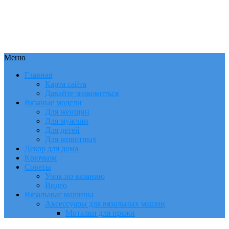
Меню
Главная
Карта сайта
Давайте знакомиться
Вязаные модели
Для женщин
Для мужчин
Для детей
Для животных
Декор для дома
Крючком
Советы
Урок по вязанию
Видео
Вязальные машины
Аксессуары для вязальных машин
Моталки для пряжи