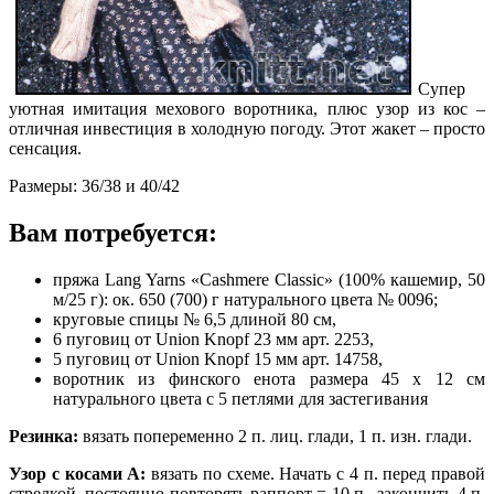
Супер
уютная имитация мехового воротника, плюс узор из кос –
отличная инвестиция в холодную погоду. Этот жакет – просто
сенсация.
Размеры: 36/38 и 40/42
Вам потребуется:
пряжа Lang Yarns «Cashmere Classic» (100% кашемир, 50
м/25 г): ок. 650 (700) г натурального цвета № 0096;
круговые спицы № 6,5 длиной 80 см,
6 пуговиц от Union Knopf 23 мм арт. 2253,
5 пуговиц от Union Knopf 15 мм арт. 14758,
воротник из финского енота размера 45 х 12 см
натурального цвета с 5 петлями для застегивания
Резинка:
вязать попеременно 2 п. лиц. глади, 1 п. изн. глади.
Узор с косами А:
вязать по схеме. Начать с 4 п. перед правой
стрелкой, постоянно повторять раппорт = 10 п., закончить 4 п.