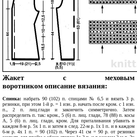
Жакет с меховым
воротником описание вязания:
Спинка:
набрать 90 (102) п. спицами № 6,5 и вязать 3 р.
резинки, при этом 1-й р. = 1 изн. р. начать после кром. с 1 изн.
п., 2 п. лиц.глади и закончить симметрично. Затем
распределить п. так: кром., 5 (6) п. лиц. глади, 78 (88) п. косы
А, 5 (6) п. лиц. глади, кром. Для приталивания убавить в
каждом 8-м р. 5х 1 п. и затем в след. 22-м p. 1х 1 п. и в каждом
6-м р. 4х 1 п. = 90 (102) п. Через 41 см = 90 р. от резинки