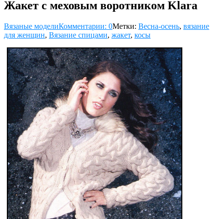
Жакет с меховым воротником Klara
Вязаные модели
Комментарии: 0
Метки:
Весна-осень
,
вязание
для женщин
,
Вязание спицами
,
жакет
,
косы