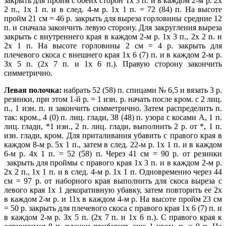
закрыть для пройм с обеих сторон 1х 3 п. и в каждом 2-м р. 2х
2 п., 1х 1 п. и в след. 4-м p. 1х 1 п. = 72 (84) п. На высоте
пройм 21 см = 46 р. закрыть для выреза горловины средние 12
п. и сначала закончить левую сторону. Для закругления выреза
закрыть с внутреннего края в каждом 2-м р. 1х 3 п., 2х 2 п. и
2х 1 п. На высоте горловины 2 см = 4 р. закрыть для
плечевого скоса с внешнего края 1х 6 (7) п. и в каждом 2-м р.
Зх 5 п. (2х 7 п. и 1х 6 п.). Правую сторону закончить
симметрично.
Левая полочка:
набрать 52 (58) п. спицами № 6,5 и вязать 3 р.
резинки, при этом 1-й р. = 1 изн. р. начать после кром. с 2 лиц.
п., 1 изн. п. и закончить симметрично. Затем распределить п.
так: кром., 4 (0) п. лиц. глади, 38 (48) п. узора с косами А, 1 п.
лиц. глади, *1 изн., 2 п. лиц. глади, выполнить 2 р. от *, 1 п.
изн. глади, кром. Для приталивания убавить с правого края в
каждом 8-м р. 5х 1 п., затем в след. 22-м p. 1х 1 п. и в каждом
6-м р. 4х 1 п. = 52 (58) п. Через 41 см = 90 р. от резинки
закрыть для проймы с правого края 1х 3 п. и в каждом 2-м р.
2х 2 п., 1х 1 п. и в след. 4-м p. 1х 1 п. Одновременно через 44
см = 97 р. от наборного края выполнить для скоса выреза с
левого края 1х 1 декоративную убавку, затем повторить ее 2х
в каждом 2-м р. и 11х в каждом 4-м р. На высоте пройм 23 см
= 50 р. закрыть для плечевого скоса с правого края 1х 6 (7) п. и
в каждом 2-м р. Зх 5 п. (2х 7 п. и 1х 6 п.). С правого края к