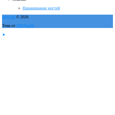
Наращивание ногтей
knitt.net
© 2026
Тема от
WP Puzzle
➤