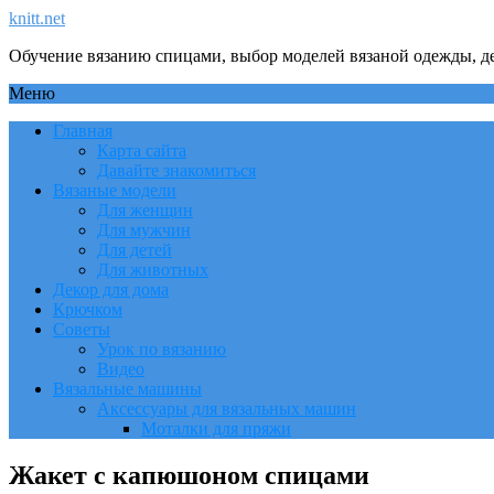
knitt.net
Обучение вязанию спицами, выбор моделей вязаной одежды, де
Меню
Главная
Карта сайта
Давайте знакомиться
Вязаные модели
Для женщин
Для мужчин
Для детей
Для животных
Декор для дома
Крючком
Советы
Урок по вязанию
Видео
Вязальные машины
Аксессуары для вязальных машин
Моталки для пряжи
Жакет с капюшоном спицами