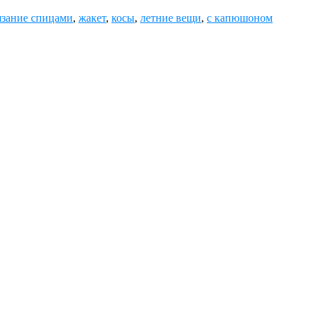
зание спицами
,
жакет
,
косы
,
летние вещи
,
с капюшоном