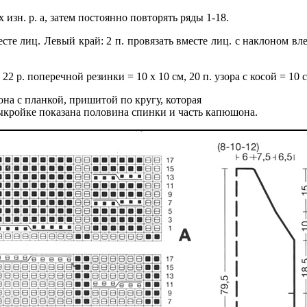
х изн. р. а, затем постоянно повторять ряды 1-18.
есте лиц. Левый край: 2 п. провязать вместе лиц. с наклоном влев
. и 22 р. поперечной резинки = 10 х 10 см, 20 п. узора с косой =
а с планкой, пришитой по кругу, которая
ыкройке показана половина спинки и часть капюшона.