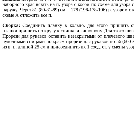
наборного края вязать на п. узора с косой по схеме для узора
наружу. Через 81 (89-81-89) см = 178 (196-178-196) р. узором с 
схеме А отложить все п.
Сборка:
Соединить планку в кольцо, для этого пришить о
планки пришить по кругу к спинке и капюшону. Для этого шо
Прорези для рукавов оставить незакрытыми от плечевого шв
чулочными спицами по краям прорези для рукавов по 56 (60-68-
из в. п. длиной 25 см и присоединить их 1 соед. ст. у смены узо