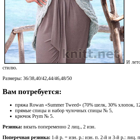
И лет
стилю.
Размеры: 36/38,40/42,44/46,48/50
Вам потребуется:
пряжа Rowan «Summer Tweed» (70% шелк, 30% хлопок, 120 
прямые спицы и набор чулочных спицы № 5,
крючок Prym № 5.
Резинка:
вязать попеременно 2 лиц., 2 изн.
Поперечная резинка:
1-й р. = изн. р.: изн. п. 2-й и 3-й р.: лиц.