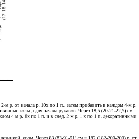
2-м р. от начала р. 10х по 1 п., затем прибавить в каждом 4-м р.
ровочные кольца для начала рукавов. Через 18,5 (20-21-22,5) см =
дом 4-м р. 8х по 1 п. и в след. 2-м р. 1 x по 1 п. декоративными
 резинкой, кром. Через 83 (83-91-91) см = 182 (182-200-200) р. от