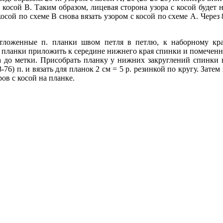
 с косой В. Таким образом, лицевая сторона узора с косой будет 
косой по схеме В снова вязать узором с косой по схеме А. Через 8
тложенные п. планки швом петля в петлю, к наборному кр
в планки приложить к середине нижнего края спинки и помечен
а до метки. Присобрать планку у нижних закруглений спинки 
76) п. и вязать для планок 2 см = 5 р. резинкой по кругу. Зате
ров с косой на планке.