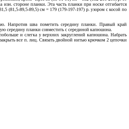
на изн. стороне планки. Эта часть планки при носке отгибается
1,5 (81,5-89,5-89,5) см = 179 (179-197-197) р. узором с косой по
аю. Напротив шва пометить середину планки. Правый край
ную середину планки совместить с серединой капюшона.
побольше и слегка у верхних закруглений капюшона. Набрать
м закрыть все п. лиц. Связать двойной нитью крючком 2 цепочки