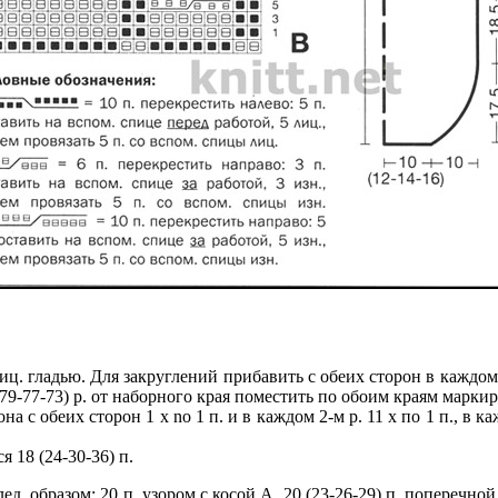
, лиц. гладью. Для закруглений прибавить с обеих сторон в каждом 
83 (79-77-73) р. от наборного края поместить по обоим краям марки
а с обеих сторон 1 x no 1 п. и в каждом 2-м p. 11 x по 1 п., в каж
я 18 (24-30-36) п.
след. образом: 20 п. узором с косой А, 20 (23-26-29) п. поперечной