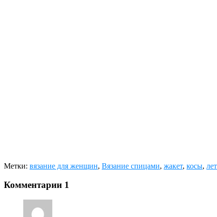
Метки:
вязание для женщин
,
Вязание спицами
,
жакет
,
косы
,
ле
Комментарии
1