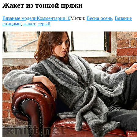
Жакет из тонкой пряжи
Вязаные модели
Комментарии: 0
Метки:
Весна-осень
,
Вязание
спицами
,
жакет
,
серый