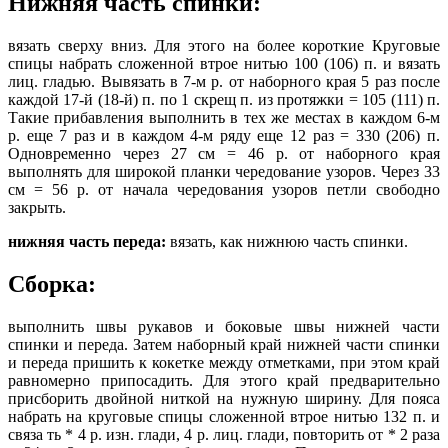
Нижняя часть спинки:
вязать сверху вниз. Для этого на более короткие Круговые
спицы набрать сложенной втрое нитью 100 (106) п. и вязать
лиц. гладью. Вывязать в 7-м р. от наборного края 5 раз после
каждой 17-й (18-й) п. по 1 скрещ п. из протяжки = 105 (111) п.
Такие прибавления выполнить в тех же местах в каждом 6-м
р. еще 7 раз и в каждом 4-м ряду еще 12 раз = 330 (206) п.
Одновременно через 27 см = 46 р. от наборного края
выполнять для широкой планки чередование узоров. Через 33
см = 56 р. от начала чередования узоров петли свободно
закрыть.
нижняя часть переда:
вязать, как нижнюю часть спинки.
Сборка:
выполнить швы рукавов и боковые швы нижней части
спинки и переда. Затем наборный край нижней части спинки
и переда пришить к кокетке между отметками, при этом край
равномерно припосадить. Для этого край предварительно
присборить двойной ниткой на нужную ширину. Для пояса
набрать на круговые спицы сложенной втрое нитью 132 п. и
связа ть * 4 р. изн. глади, 4 р. лиц. глади, повторить от * 2 раза