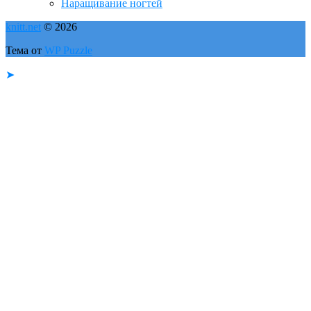
Наращивание ногтей
knitt.net
© 2026
Тема от
WP Puzzle
➤