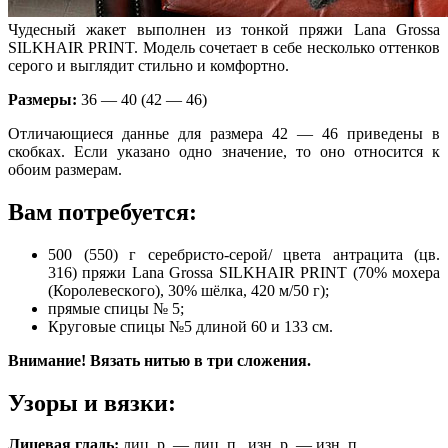
Чудесный жакет выполнен из тонкой пряжи Lana Grossa
SILKHAIR PRINT. Модель сочетает в себе несколько оттенков
серого и выглядит стильно и комфортно.
Размеры:
36 — 40 (42 — 46)
Отличающиеся даннье для размера 42 — 46 приведены в
скобках. Если указано одно значение, то оно относится к
обоим размерам.
Вам потребуется:
500 (550) г серебристо-серой/ цвета антрацита (цв.
316) пряжи Lana Grossa SILKHAIR PRINT (70% мохера
(Королевескoгo), 30% шёлка, 420 м/50 г);
прямые спицы № 5;
Круговые спицы №5 длиной 60 и 133 см.
Внимание! Вязать нитью в три сложения.
Узоры и вязки:
Лицевая гладь:
лиц. р. — лиц. п., изн. р. — изн. п.