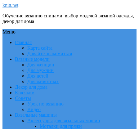
knitt.net
Обучение вязанию спицами, выбор моделей вязаной одежды,
декор для дома
Меню
Главная
Карта сайта
Давайте знакомиться
Вязаные модели
Для женщин
Для мужчин
Для детей
Для животных
Декор для дома
Крючком
Советы
Урок по вязанию
Видео
Вязальные машины
Аксессуары для вязальных машин
Моталки для пряжи