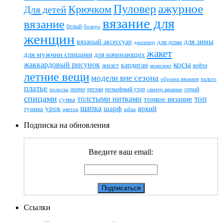
ажурное
Пуловер
Крючком
Для детей
вязание для
вязание
белый
болеро
женщин
вязаный аксессуар
для зимы
для дома
джемпер
жакет
для мужчин спицами
для начинающих
жаккардовый рисунок
косы
кардиган
жилет
комплект
кофта
летние вещи
модели вне сезона
пальто
образец вязания
платье
пончо
реглан
рельефный узор
серый
полоска
свитер вязание
спицами
топ
толстыми нитками
тонкое вязание
сумка
шапка
шарф
яркий
урок
туника
цветок
юбка
Подписка на обновления
Введите ваш email:
Ссылки