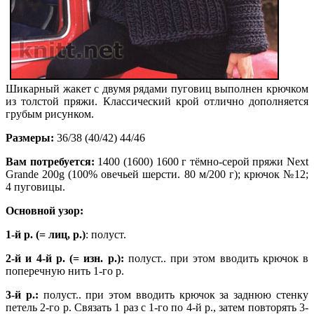
Шикарный жакет с двумя рядами пуговиц выполнен крючком
из толстой пряжи. Классический крой отлично дополняется
грубым рисунком.
Размеры:
36/38 (40/42) 44/46
Вам потребуется:
1400 (1600) 1600 г тёмно-серой пряжи Next
Grande 200g (100% овечьей шерсти. 80 м/200 г); крючок №12;
4 пуговицы.
Основной узор:
1-й р. (= лиц, р.)
: полуст.
2-й и 4-й р. (= изн. р.):
полуст.. при этом вводить крючок в
поперечную нить 1-го р.
3-й р.:
полуст.. при этом вводить крючок за заднюю стенку
петель 2-го р. Связать 1 раз с 1-го по 4-й р., затем повторять 3-