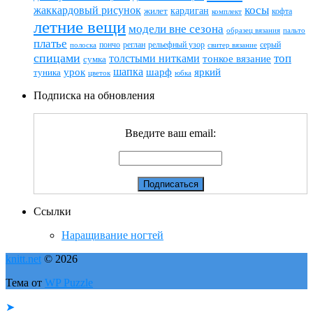
жаккардовый рисунок
косы
кардиган
жилет
комплект
кофта
летние вещи
модели вне сезона
пальто
образец вязания
платье
пончо
реглан
рельефный узор
серый
полоска
свитер вязание
спицами
топ
толстыми нитками
тонкое вязание
сумка
шапка
шарф
яркий
урок
туника
цветок
юбка
Подписка на обновления
Введите ваш email:
Ссылки
Наращивание ногтей
knitt.net
© 2026
Тема от
WP Puzzle
➤