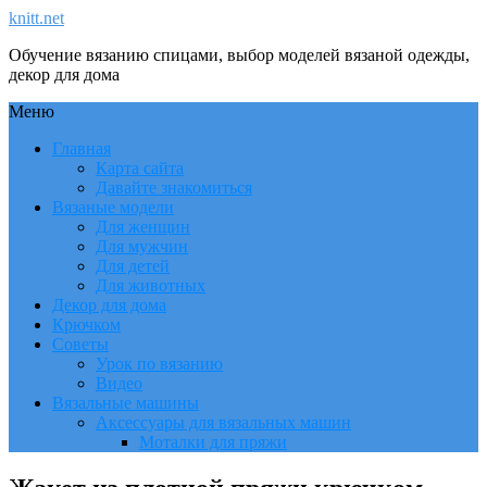
knitt.net
Обучение вязанию спицами, выбор моделей вязаной одежды,
декор для дома
Меню
Главная
Карта сайта
Давайте знакомиться
Вязаные модели
Для женщин
Для мужчин
Для детей
Для животных
Декор для дома
Крючком
Советы
Урок по вязанию
Видео
Вязальные машины
Аксессуары для вязальных машин
Моталки для пряжи