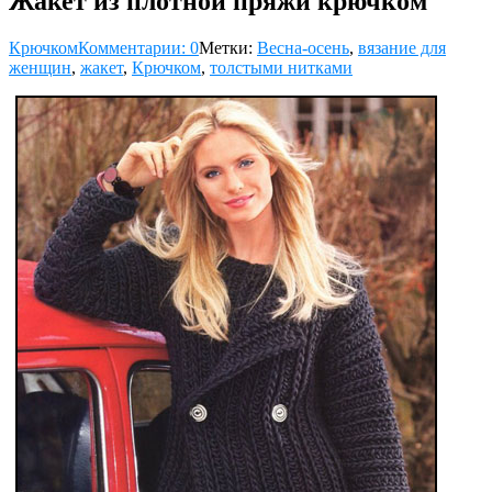
Жакет из плотной пряжи крючком
Крючком
Комментарии: 0
Метки:
Весна-осень
,
вязание для
женщин
,
жакет
,
Крючком
,
толстыми нитками