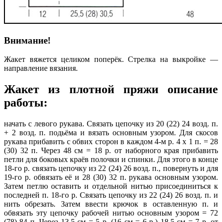
Внимание!
Жакет вяжется целиком поперёк. Стрелка на выкройке —
направление вязания.
Жакет из плотной пряжи описание
работы:
начать с левого ру­кава. Связать цепочку из 20 (22) 24 возд. п.
+ 2 возд. п. подьёма и вязать основным узором. Для скосов
рукава прибавить с обвих сторон в каждом 4-м р. 4 х 1 п. = 28
(30) 32 п. Через 48 см = 18 р. от наборного края прибавить
петли для боковых краёв полочки и спинки. Для этого в конце
18-го р. связать цепочку из 22 (24) 26 возд. п., повернуть и для
19-го р. обвязать её и 28 (30) 32 п. рукава основным узором.
Затем петлю оставить и отдельной нитью присоединиться к
последней п. 18-го р. Связать цепочку из 22 (24) 26 возд. п. и
нить обрезать. Затем ввести крючок в оставленную п. и
обвязать эту цепочку рабочей нитью основным узором = 72
(78) 84 п. Через 13.5 см = 5 р. (16 см = 6 р.) 18,5 см = 7 р. от