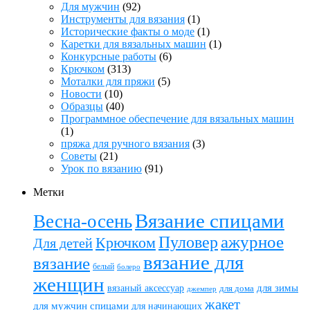
Для мужчин
(92)
Инструменты для вязания
(1)
Исторические факты о моде
(1)
Каретки для вязальных машин
(1)
Конкурсные работы
(6)
Крючком
(313)
Моталки для пряжи
(5)
Новости
(10)
Образцы
(40)
Программное обеспечение для вязальных машин
(1)
пряжа для ручного вязания
(3)
Советы
(21)
Урок по вязанию
(91)
Метки
Вязание спицами
Весна-осень
ажурное
Пуловер
Крючком
Для детей
вязание для
вязание
белый
болеро
женщин
вязаный аксессуар
для зимы
для дома
джемпер
жакет
для мужчин спицами
для начинающих