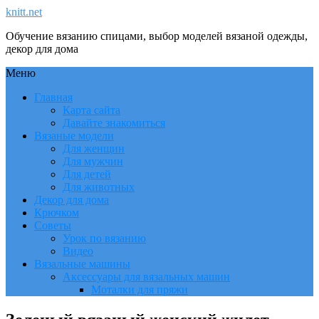
knitt.net
Обучение вязанию спицами, выбор моделей вязаной одежды,
декор для дома
Меню
Главная
Карта сайта
Давайте знакомиться
Вязаные модели
Для женщин
Для мужчин
Для детей
Для животных
Декор для дома
Крючком
Советы
Урок по вязанию
Видео
Вязальные машины
Аксессуары для вязальных машин
Моталки для пряжи