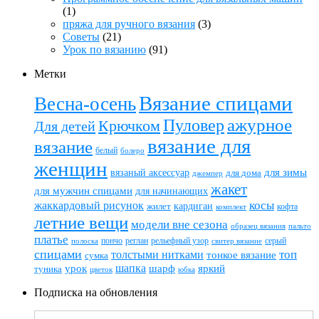
(1)
пряжа для ручного вязания
(3)
Советы
(21)
Урок по вязанию
(91)
Метки
Вязание спицами
Весна-осень
ажурное
Пуловер
Крючком
Для детей
вязание для
вязание
белый
болеро
женщин
вязаный аксессуар
для зимы
для дома
джемпер
жакет
для мужчин спицами
для начинающих
жаккардовый рисунок
косы
кардиган
жилет
комплект
кофта
летние вещи
модели вне сезона
пальто
образец вязания
платье
пончо
реглан
рельефный узор
серый
полоска
свитер вязание
спицами
топ
толстыми нитками
тонкое вязание
сумка
шапка
шарф
яркий
урок
туника
цветок
юбка
Подписка на обновления