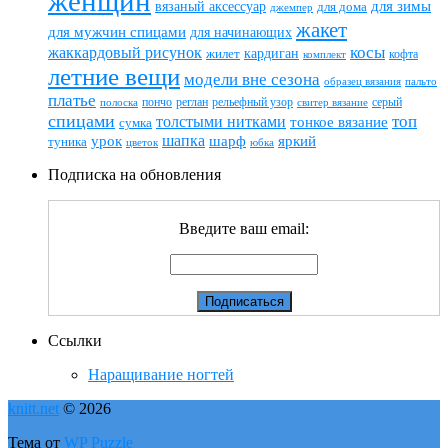
женщин
вязаный аксессуар
для зимы
для дома
джемпер
жакет
для мужчин спицами
для начинающих
жаккардовый рисунок
косы
кардиган
жилет
комплект
кофта
летние вещи
модели вне сезона
пальто
образец вязания
платье
пончо
реглан
рельефный узор
серый
полоска
свитер вязание
спицами
топ
толстыми нитками
тонкое вязание
сумка
шапка
шарф
яркий
урок
туника
цветок
юбка
Подписка на обновления
Введите ваш email:
Ссылки
Наращивание ногтей
knitt.net
© 2026
Тема от
WP Puzzle