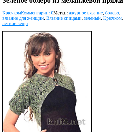
Зеленое болеро из меланжевой пряжи
Крючком
Комментарии: 0
Метки:
ажурное вязание
,
болеро
,
вязание для женщин
,
Вязание спицами
,
зеленый
,
Крючком
,
летние вещи