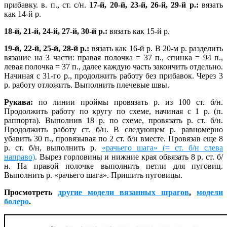
прибавку. в. п., ст. с/н.
17-й, 20-й, 23-й, 26-й, 29-й р.:
вязать
как 14-й р.
18-й, 21-й, 24-й, 27-й, 30-й р.:
вязать как 15-й р.
19-й, 22-й, 25-й, 28-й р.:
вязать как 16-й р. В 20-м р. разделить
вязание на 3 части: правая полочка = 37 п., спинка = 94 п.,
левая полочка = 37 п., далее каждую часть закончить отдельно.
Начиная с 31-го р., продолжить работу без прибавок. Через 3
р. работу отложить. Выполнить плечевые швы.
Рукава:
по линии проймы провязать р. из 100 ст. б/н.
Продолжить работу по кругу по схеме, начиная с 1 р. (п.
раппорта). Выполнив 18 р. по схеме, провязать р. ст. б/н.
Продолжить работу ст. б/н. В следующем р. равномерно
убавить 30 п., провязывая по 2 ст. б/н вместе. Провязав еще 8
р. ст. б/н, выполнить р.
«рачьего шага» (= ст. б/н слева
направо)
. Вырез горловины и нижние края обвязать 8 р. ст. б/
н. На правой полочке выполнить петли для пуговиц.
Выполнить р. «рачьего шага». Пришить пуговицы.
Просмотреть
другие модели вязанных шрагов
,
модели
болеро
.