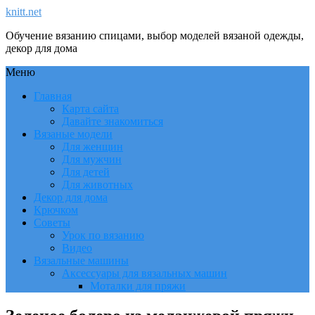
knitt.net
Обучение вязанию спицами, выбор моделей вязаной одежды,
декор для дома
Меню
Главная
Карта сайта
Давайте знакомиться
Вязаные модели
Для женщин
Для мужчин
Для детей
Для животных
Декор для дома
Крючком
Советы
Урок по вязанию
Видео
Вязальные машины
Аксессуары для вязальных машин
Моталки для пряжи