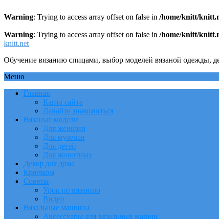
Warning
: Trying to access array offset on false in
/home/knitt/knitt
Warning
: Trying to access array offset on false in
/home/knitt/knitt
knitt.net
Обучение вязанию спицами, выбор моделей вязаной одежды, де
Меню
Главная
Карта сайта
Давайте знакомиться
Вязаные модели
Для женщин
Для мужчин
Для детей
Для животных
Декор для дома
Крючком
Советы
Урок по вязанию
Видео
Вязальные машины
Аксессуары для вязальных машин