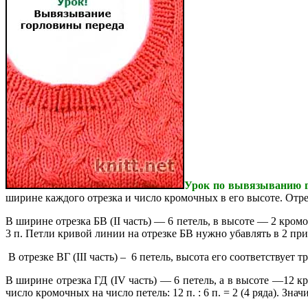
Урок по вывязыванию г
ширине каждого отрезка и число кромочных в его высоте.
Отрез
В ширине отрезка БВ (II часть) — 6 петель, в высоте — 2 кром
3 п. Петли кривой линии на отрезке БВ нужно убавлять в 2 при
В отрезке ВГ (III часть) – 6 петель, высота его соответствует т
В ширине отрезка ГД (IV часть) — 6 петель, а в высоте —12 кр
число кромочных на число петель: 12 п. : 6 п. = 2 (4 ряда). З