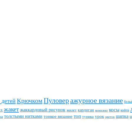
ажурное вязание
Пуловер
Крючком
 детей
белы
жакет
жаккардовый рисунок
косы
их
кардиган
жилет
комплект
кофта
топ
толстыми нитками
шапка
тонкое вязание
урок
туника
ка
цветок