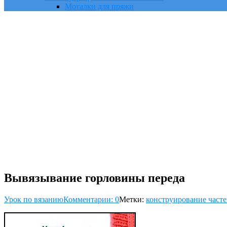
Моталки для пряжи
Вывязывание горловины переда
Урок по вязанию
Комментарии: 0
Метки:
конструирование част