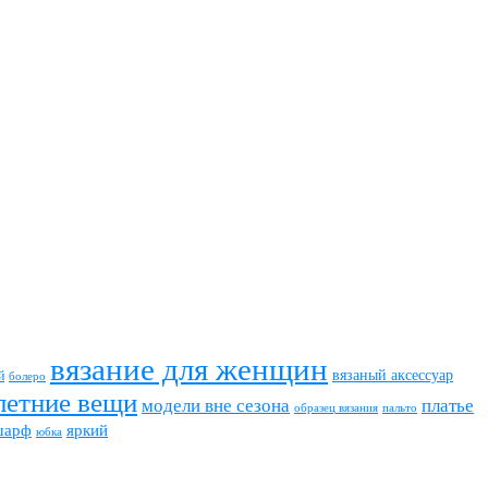
вязание для женщин
вязаный аксессуар
й
болеро
летние вещи
модели вне сезона
платье
пальто
образец вязания
шарф
яркий
юбка