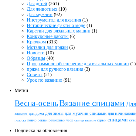
Для детей
(261)
Для животных
(10)
Для мужчин
(92)
Инструменты для вязания
(1)
Исторические факты о моде
(1)
Каретки для вязальных машин
(1)
Конкурсные работы
(6)
Крючком
(313)
Моталки для пряжи
(5)
Новости
(10)
Образцы
(40)
Программное обеспечение для вязальных машин
(1)
пряжа для ручного вязания
(3)
Советы
(21)
Урок по вязанию
(91)
Метки
Вязание спицами
Весна-осень
Для
для зимы
для мужчин спицами
для начинающ
для дома
джемпер
спицами
пончо
реглан
рельефный узор
серый
сум
полоска
свитер вязание
Подписка на обновления