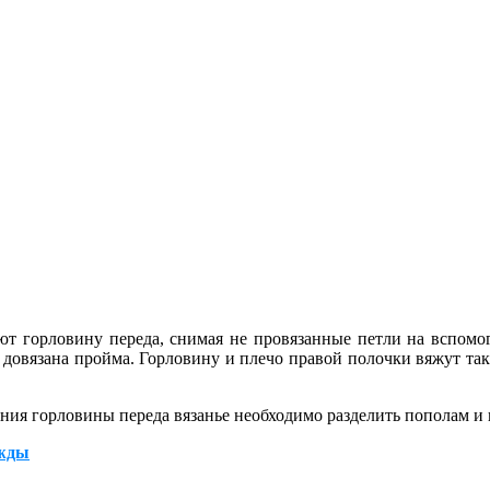
ют горловину переда, снимая не провязанные петли на вспомо
т довязана пройма. Горловину и плечо правой полочки вяжут так 
ывания горловины переда вязанье необходимо разделить пополам 
ежды