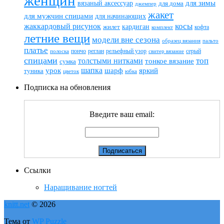
женщин
вязаный аксессуар
для зимы
для дома
джемпер
жакет
для мужчин спицами
для начинающих
жаккардовый рисунок
косы
кардиган
жилет
комплект
кофта
летние вещи
модели вне сезона
пальто
образец вязания
платье
пончо
реглан
рельефный узор
серый
полоска
свитер вязание
спицами
топ
толстыми нитками
тонкое вязание
сумка
шапка
шарф
яркий
урок
туника
цветок
юбка
Подписка на обновления
Введите ваш email:
Ссылки
Наращивание ногтей
knitt.net
© 2026
Тема от
WP Puzzle