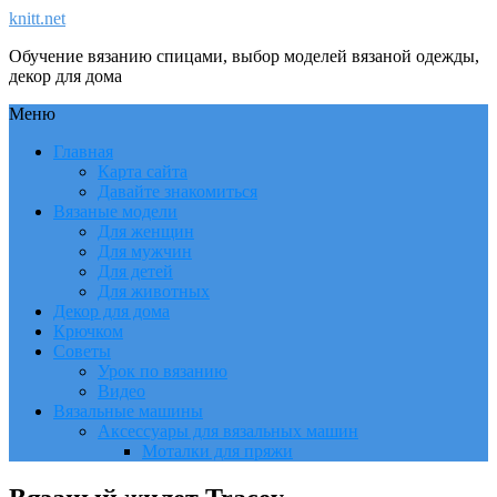
knitt.net
Обучение вязанию спицами, выбор моделей вязаной одежды,
декор для дома
Меню
Главная
Карта сайта
Давайте знакомиться
Вязаные модели
Для женщин
Для мужчин
Для детей
Для животных
Декор для дома
Крючком
Советы
Урок по вязанию
Видео
Вязальные машины
Аксессуары для вязальных машин
Моталки для пряжи