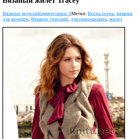
Вязаный жилет Tracey
Вязаные модели
Комментарии: 0
Метки:
Весна-осень
,
вязание
для женщин
,
Вязание спицами
,
для начинающих
,
жилет