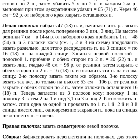
сторон по 2 п., затем убавить 5 х по 2 п. в каждом 2-м р..
выполняя при этом декоративные убавки = 65 (71) п. Через 46
см = 92 р. от наборного края закрыть оставшиеся п.
Левая полочка:
набрать 47 (53) п. и, начиная с изн. р.. вязать
для резинки после кром. попеременно 3 изн., 3 лиц. На высоте
резинки 7 см = в 14-м р. от наборного края прибавить 1 п. = 48
(54) п. и 3 полоски косы (см. 1, 2 и 3 на схеме) продолжить
вязать раздельно. для этого распределить п. на 3 спицах = по
16 (18) п. на каждой спице. Заняться первой полоской =
полоской 1. прибавив с обеих сторон по 2 п. = 20 (22) п.. и
вязать лиц. гладью 48 см = 96 р. от резинки, затем закрыть с
обеих сторон по 2 п. = 16 (18) п. и отложить эти п. на вспом.
спицу. 2-ю полоску вязать таким же образом. 3-ю полоску
вязать так же, но только на высоте 53 см = 106 р. от резинки
закрыть с обеих сторон по 2 п.. затем отложить оставшиеся 16
(18) п. Теперь заплести из 3 полосок косу: полоску 1 на
полоску 3. затем 2 на 1 и под 3,1 на 3 и под 2. Расположить п.
вспом. спиц одна за одной и провязать по 1 п. 1-й. 2-й и 3-й
спицы вместе лиц., одновременно закрывая п., пока на спицах
не останется п. = плечо.
Правая полочка:
вязать симметрично левой полочке.
Сборка:
Зафиксировать переплетения на полочках, для этого