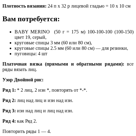
Плотность вязания:
24 п х 32 р лицевой гладью = 10 х 10 см
Вам потребуется:
BABY MERINO (50 г = 175 м) 100-100-100 (100-150)
цвет 19, серый,
круговые спицы 3 мм (60 или 80 см),
круговые спицы 2.5 мм (60 или 80 см) — для резинки,
пуговицы: 4 шт
Платочная вязка (прямыми и обратными ря­дами):
все
ряды вязать лиц.
Узор Двойной рис:
Ряд 1:
* 2 лиц, 2 изн *, повторять от *-*.
Ряд 2:
лиц над лиц и изн над изн.
Ряд 3:
изн над лиц и лиц над изн.
Ряд 4:
как Ряд 2.
Повторить ряды 1 — 4.