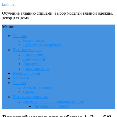
knitt.net
Обучение вязанию спицами, выбор моделей вязаной одежды,
декор для дома
Меню
Главная
Карта сайта
Давайте знакомиться
Вязаные модели
Для женщин
Для мужчин
Для детей
Для животных
Декор для дома
Крючком
Советы
Урок по вязанию
Видео
Вязальные машины
Аксессуары для вязальных машин
Моталки для пряжи