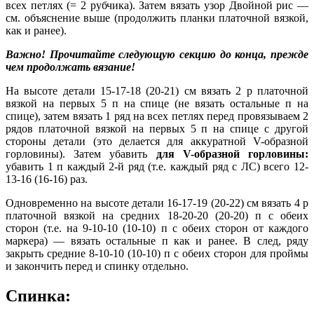
всех петлях (= 2 рубчика). Затем вязать узор Двойной рис —
см. объяснение выше (продолжить планки платочной вязкой,
как и ранее).
Важно! Прочитайте следующую секцию до конца, прежде
чем продолжать вязание!
На высоте детали 15-17-18 (20-21) см вязать 2 р платочной
вязкой на первых 5 п на спице (не вязать остальные п на
спице), затем вязать 1 ряд на всех петлях перед провязываем 2
рядов платочной вязкой на первых 5 п на спице с другой
стороны детали (это делается для аккуратной V-образной
горловины). Затем убавить
для V-образной горловины:
убавить 1 п каждый 2-й ряд (т.е. каждый ряд с ЛС) всего 12-
13-16 (16-16) раз.
Одновременно на высоте детали 16-17-19 (20-22) см вязать 4 р
платочной вязкой на средних 18-20-20 (20-20) п с обеих
сторон (т.е. на 9-10-10 (10-10) п с обеих сторон от каждого
маркера) — вязать остальные п как и ранее. В след, ряду
закрыть средние 8-10-10 (10-10) п с обеих сторон для проймы
и закончить перед и спинку отдельно.
Спинка: