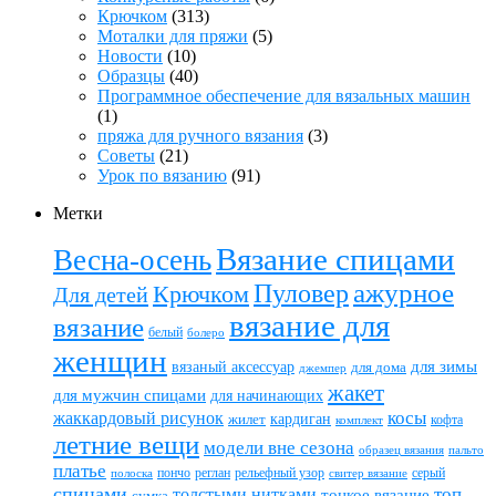
Крючком
(313)
Моталки для пряжи
(5)
Новости
(10)
Образцы
(40)
Программное обеспечение для вязальных машин
(1)
пряжа для ручного вязания
(3)
Советы
(21)
Урок по вязанию
(91)
Метки
Вязание спицами
Весна-осень
ажурное
Пуловер
Крючком
Для детей
вязание для
вязание
белый
болеро
женщин
вязаный аксессуар
для зимы
для дома
джемпер
жакет
для мужчин спицами
для начинающих
жаккардовый рисунок
косы
кардиган
жилет
комплект
кофта
летние вещи
модели вне сезона
пальто
образец вязания
платье
пончо
реглан
рельефный узор
серый
полоска
свитер вязание
спицами
топ
толстыми нитками
тонкое вязание