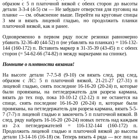
образом с 5 п платочной вязкой с обеих сторон до высоты
детали 3-3-4 (4-5) см — Не забудьте отверстия для пуговиц на
планке — см. объяснение выше. Перейти на круговые спицы
3 мм и вязать лицевой гладью, но продолжить планки
платочной вязкой, как и ранее.
Одновременно в первом ряду после резинки равномерно
убавить 32-36-40 (44-52) п (не убавлять на планках) = 116-132-
144 (160-172) п. Вставить маркер в 31-35-39 (43-45) п с обеих
сторон (= 54-62-66 (74-82) п между маркерами на спинке).
Помните о плотности вязания!
На высоте детали 7-7.5-8 (9-10) см вязать след, ряд след,
образом с ЛС: 5 п платочной вязкой, 21-21-27 (27-31) п
лицевой гладью, снять последние 16-16-20 (20-24) п, которые
были провязаны, на петледержатель для разреза кармана,
вязать до тех пор, пока 10-10-12 (12-12) п не останется на
спице, снять последние 16-16-20 (20-24) п, которые были
провязаны, на петледержатель для разреза кармана, вязать 5-5-
7 (7-7) п лицевой гладью и закончить 5 п платочной вязкой. В
след, ряду набрать 16-16-20 (20-24) новых петель над каждым
из 2-х петледержателей = 116-132-144 (160-172) п.
Продолжить лицевой гладью и платочной вязкой до высоты
детали 13-14-16 (16-18) см. Теперь вязать 4 ряда — все лиц на