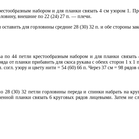
рестообразным набором и для планки связать 4 см узором 1. Пр
рловину, внешние по 22 (24) 27 п. — плечи.
ки оставить для горловины средние 28 (30) 32 п. и обе стороны з
ва по 44 петли крестообразным набором и для планки связать 
да от планки прибавить для скоса рукава с обеих сторон 1 х 1 п
. согл. узору и цвету нити = 54 (60) 66 п. Через 37 см = 98 рядов
28 (30) 32 петли горловины переда и спинки набрать на круг
рученной планки связать 6 круговых рядов лицевыми. Затем не с