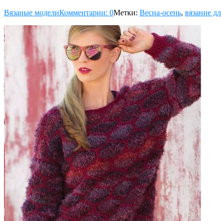
Вязаные модели
Комментарии: 0
Метки:
Весна-осень
,
вязание д