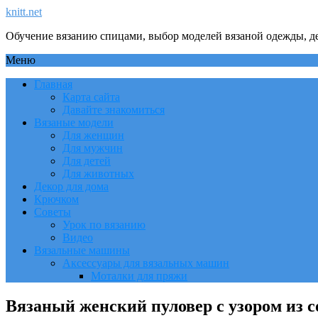
knitt.net
Обучение вязанию спицами, выбор моделей вязаной одежды, де
Меню
Главная
Карта сайта
Давайте знакомиться
Вязаные модели
Для женщин
Для мужчин
Для детей
Для животных
Декор для дома
Крючком
Советы
Урок по вязанию
Видео
Вязальные машины
Аксессуары для вязальных машин
Моталки для пряжи
Вязаный женский пуловер с узором из с