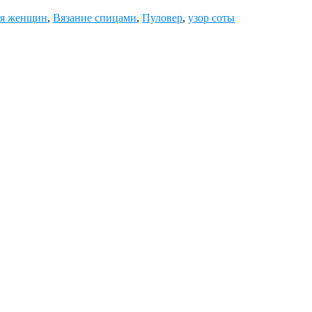
ля женщин
,
Вязание спицами
,
Пуловер
,
узор соты