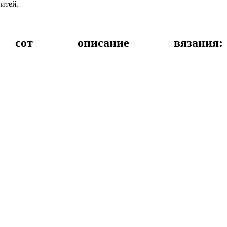
нитей.
т описание вязания: