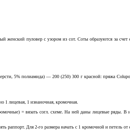
ый женский пуловер с узором из сот. Соты образуются за сче
ерсти, 5% полиамида) — 200 (250) 300 г красной: пряжа Colup
о 1 лицевая, 1 изнаночная, кромочная.
кромочные) = вязать согл. схеме. На ней даны лицевые ряды. В
ть раппорт. Для 2-го размера начать с 1 кромочной и петель от 