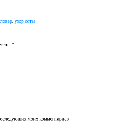
ловер
,
узор соты
ечены
*
я последующих моих комментариев