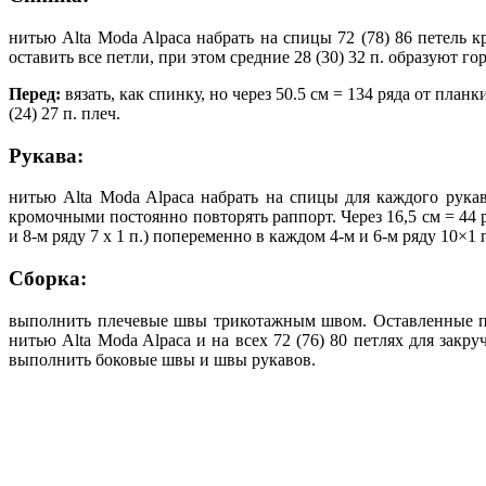
нитью Alta Moda Alpaca набрать на спицы 72 (78) 86 петель к
оставить все петли, при этом средние 28 (30) 32 п. образуют го
Перед:
вязать, как спинку, но через 50.5 см = 134 ряда от план
(24) 27 п. плеч.
Рукава:
нитью Alta Moda Alpaca набрать на спицы для каждого рука
кромочными постоянно повторять раппорт. Через 16,5 см = 44 ря
и 8-м ряду 7 х 1 п.) попеременно в каждом 4-м и 6-м ряду 10×1 п
Сборка:
выполнить плечевые швы трикотажным швом. Оставленные по 
нитью Alta Moda Alpaca и на всех 72 (76) 80 петлях для зак
выполнить боковые швы и швы рукавов.