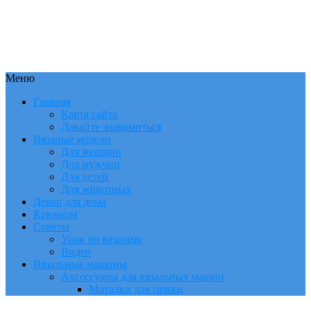
Меню
Главная
Карта сайта
Давайте знакомиться
Вязаные модели
Для женщин
Для мужчин
Для детей
Для животных
Декор для дома
Крючком
Советы
Урок по вязанию
Видео
Вязальные машины
Аксессуары для вязальных машин
Моталки для пряжи