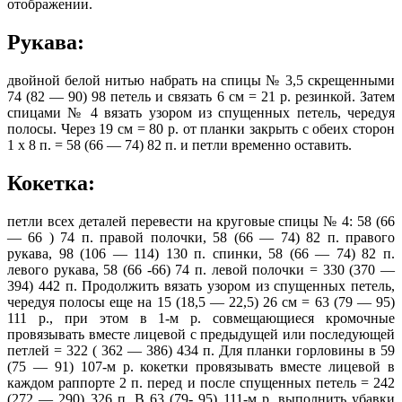
отображении.
Рукава:
двойной белой нитью набрать на спицы № 3,5 скрещенными
74 (82 — 90) 98 петель и связать 6 см = 21 р. резинкой. Затем
спицами № 4 вязать узором из спущенных петель, чередуя
полосы. Через 19 см = 80 р. от планки закрыть с обеих сторон
1 х 8 п. = 58 (66 — 74) 82 п. и петли временно оставить.
Кокетка:
петли всех деталей перевести на круговые спицы № 4: 58 (66
— 66 ) 74 п. правой полочки, 58 (66 — 74) 82 п. правого
рукава, 98 (106 — 114) 130 п. спинки, 58 (66 — 74) 82 п.
левого рукава, 58 (66 -66) 74 п. левой полочки = 330 (370 —
394) 442 п. Продолжить вязать узором из спущенных петель,
чередуя полосы еще на 15 (18,5 — 22,5) 26 см = 63 (79 — 95)
111 р., при этом в 1-м р. совмещающиеся кромочные
провязывать вместе лицевой с предыдущей или последующей
петлей = 322 ( 362 — 386) 434 п. Для планки горловины в 59
(75 — 91) 107-м р. кокетки провязывать вместе лицевой в
каждом раппорте 2 п. перед и после спущенных петель = 242
(272 — 290) 326 п. В 63 (79- 95) 111-м р. выполнить убавки