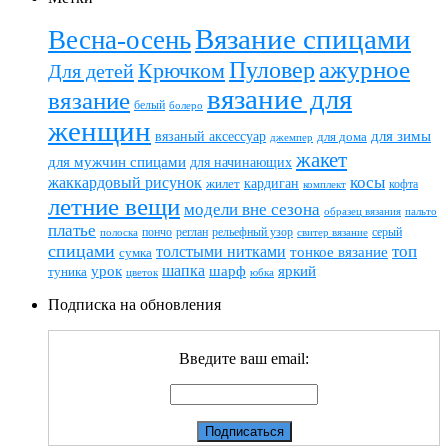
Вязание спицами
Весна-осень
ажурное
Пуловер
Крючком
Для детей
вязание для
вязание
белый
болеро
женщин
вязаный аксессуар
для зимы
для дома
джемпер
жакет
для мужчин спицами
для начинающих
жаккардовый рисунок
косы
кардиган
жилет
комплект
кофта
летние вещи
модели вне сезона
пальто
образец вязания
платье
пончо
реглан
рельефный узор
серый
полоска
свитер вязание
спицами
топ
толстыми нитками
тонкое вязание
сумка
шапка
шарф
яркий
урок
туника
цветок
юбка
Подписка на обновления
Введите ваш email: