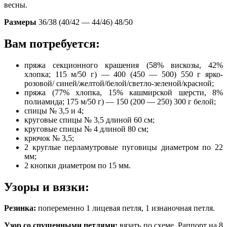
весны.
Размеры
36/38 (40/42 — 44/46) 48/50
Вам потребуется:
пряжа секционного крашения (58% вискозы, 42%
хлопка; 115 м/50 г) — 400 (450 — 500) 550 г ярко-
розовой/ синей/желтой/белой/светло-зеленой/красной;
пряжа (77% хлопка, 15% кашмирской шерсти, 8%
полиамида; 175 м/50 г) — 150 (200 — 250) 300 г белой;
спицы № 3,5 и 4;
круговые спицы № 3,5 длиной 60 см;
круговые спицы № 4 длиной 80 см;
крючок № 3,5;
2 круглые перламутровые пуговицы диаметром по 22
мм;
2 кнопки диаметром по 15 мм.
Узоры и вязки:
Резинка:
попеременно 1 лицевая петля, 1 изнаночная петля.
Узор со спущенными петлями:
вязать по схеме. Раппорт на 8