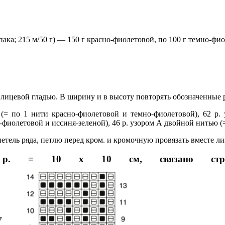
ака; 215 м/50 г) — 150 г красно-фиолетовой, по 100 г темно-фио
лицевой гладью. В ширину и в высоту повторять обозначенные 
= по 1 нити красно-фиолетовой и темно-фиолетовой), 62 р.
-фиолетовой и иссиня-зеленой), 46 р. узором А двойной нитью (=
 петель ряда, петлю перед кром. и кромочную провязать вместе л
= 10 х 10 см, связано структу