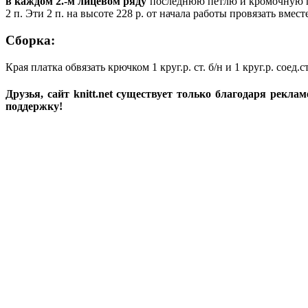
в каждом 2.-м лицевом ряду
последнюю петлю и кромочную про
2 п. Эти 2 п. на высоте 228 р. от начала работы провязать вмест
Сборка:
Края платка обвязать крючком 1 круг.р. ст. б/н и 1 круг.р. соед
Друзья, сайт knitt.net существует только благодаря рекл
поддержку!