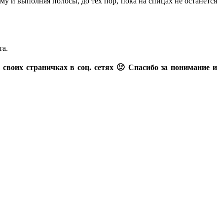
 и выполняя полосы, до тех пор, пока на спицах не останется
та.
 своих страничках в соц. сетях 🙂 Спасибо за понимание и