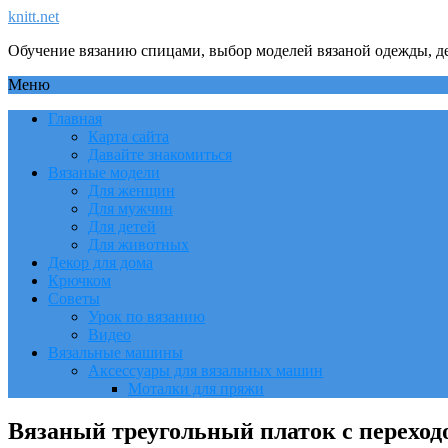
knitt.net
Обучение вязанию спицами, выбор моделей вязаной одежды, де
Меню
Главная
Карта сайта
Давайте знакомиться
Вязаные модели
Для женщин
Для мужчин
Для детей
Для животных
Декор для дома
Крючком
Советы
Урок по вязанию
Видео
Вязальные машины
Аксессуары для вязальных машин
Моталки для пряжи
Вязаный треугольный платок с переход