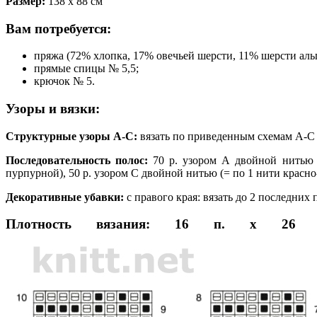
Размер:
138 х 88 см
Вам потребуется:
пряжа (72% хлопка, 17% овечьей шерсти, 11% шерсти альп
прямые спицы № 5,5;
крючок № 5.
Узоры и вязки:
Структурные узоры A-С:
вязать по приведенным схемам A-С 
Последовательность полос:
70 р. узором А двойной нитью (
пурпурной), 50 р. узором С двойной нитью (= по 1 нити красно
Декоративные убавки:
с правого края: вязать до 2 последних
Плотность вязания:
16 п. х 26 р. 