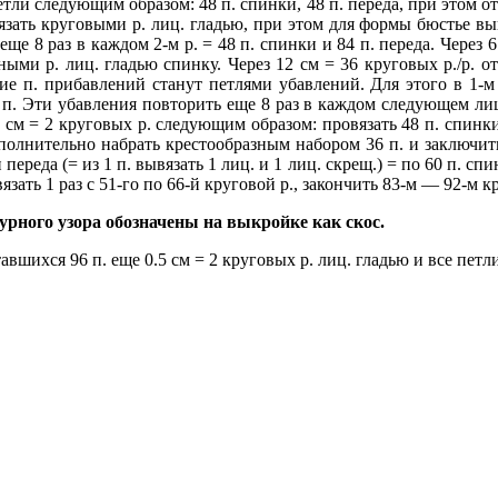
етли следующим образом: 48 п. спинки, 48 п. переда, при этом от
зать круговыми р. лиц. гладью, при этом для формы бюстье выв
ще 8 раз в каждом 2-м р. = 48 п. спинки и 84 п. переда. Через 6
ыми р. лиц. гладью спинку. Через 12 см = 36 круговых р./р. от
е п. прибавлений станут петлями убавлений. Для этого в 1-м
 п. Эти убавления повторить еще 8 раз в каждом следующем лиц. 
.5 см = 2 круговых р. следующим образом: провязать 48 п. спин
ополнительно набрать крестообразным набором 36 п. и заключить 
ереда (= из 1 п. вывязать 1 лиц. и 1 лиц. скрещ.) = по 60 п. сп
язать 1 раз с 51-го по 66-й круговой р., закончить 83-м — 92-м к
урного узора обозначены на выкройке как скос.
авшихся 96 п. еще 0.5 см = 2 круговых р. лиц. гладью и все петл