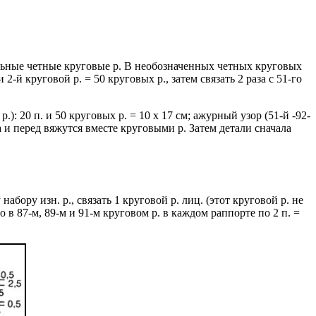
ельные четные круговые р. В необозначенных четных круговых
 2-й круговой р. = 50 круговых р., затем связать 2 раза с 51-го
.): 20 п. и 50 круговых р. = 10 х 17 см; ажурный узор (51-й -92-
нка и перед вяжутся вместе круговыми р. Затем детали сначала
бору изн. р., связать 1 круговой р. лиц. (этот круговой р. не
в 87-м, 89-м и 91-м круговом р. в каждом раппорте по 2 п. =