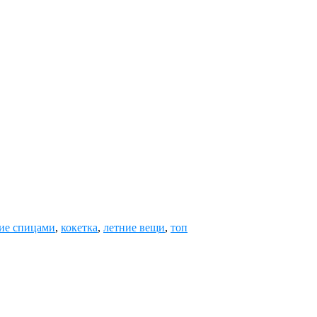
ие спицами
,
кокетка
,
летние вещи
,
топ