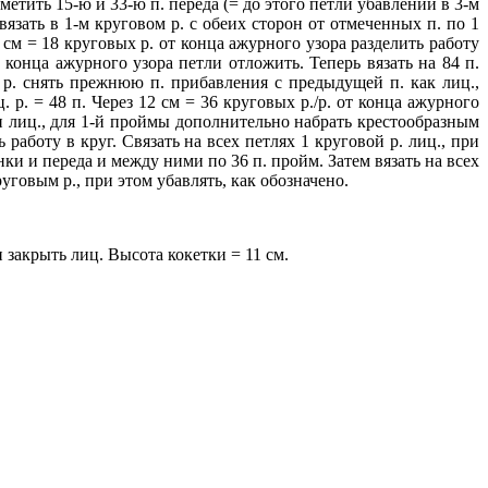
метить 15-ю и 33-ю п. переда (= до этого петли убавлений в 3-м
язать в 1-м круговом р. с обеих сторон от отмеченных п. по 1
 см = 18 круговых р. от конца ажурного узора разделить работу
 конца ажурного узора петли отложить. Теперь вязать на 84 п.
 р. снять прежнюю п. прибавления с предыдущей п. как лиц.,
р. = 48 п. Через 12 см = 36 круговых р./р. от конца ажурного
ки лиц., для 1-й проймы дополнительно набрать крестообразным
работу в круг. Связать на всех петлях 1 круговой р. лиц., при
инки и переда и между ними по 36 п. пройм. Затем вязать на всех
руговым р., при этом убавлять, как обозначено.
и закрыть лиц. Высота кокетки = 11 см.