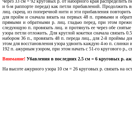
Через 33 см = 92 круговых р. от наборного края распределить п
и 6-м раппорте переда) как петли прибавлений. Продолжить вя
лиц. скрещ. из поперечной нити и эти прибавления повторить е
для пройм и сначала вязать на первых 48 п. прямыми и обратн
прямыми и обратными р. лиц. гладью перед, при этом прежни
следующую п. провязать лиц. и протянуть ее через обе снятые
узора петли отложить. Для круглой кокетки сначала связать 0
набором 36 п., провязать 48 п. переда лиц., для 2-й проймы д
этом для восстановления узора удвоить каждую 4-ю п. слинки и п
192 п. ажурным узором, при этом начать с 51-го кругового р., св
Внимание!
Убавления в последних 2.5 см = 6 круговых р. аж
На высоте ажурного узора 10 см = 26 круговых р. связать на ост