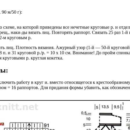
90 м/50 г):
по схеме, на которой приведены все нечетные круговые р. и отд
рещ., наки-ды вязать лиц. Повторять раппорт. Связать 25 раз 1-й и
92-м круговым р.
язать лиц. Плотность вязания. Ажурный узор (1-й — 50-й круговой р
: 18 п. и 31 круговой р./р. = 10 х 10 см. Внимание! До пройм спи
я круговыми р. круглая кокетка.
ты:
лючить работу в круг и. вместо относящегося к крестообразному на
ом = 16 раппортов. Для придания формы убавить, как обозначено 