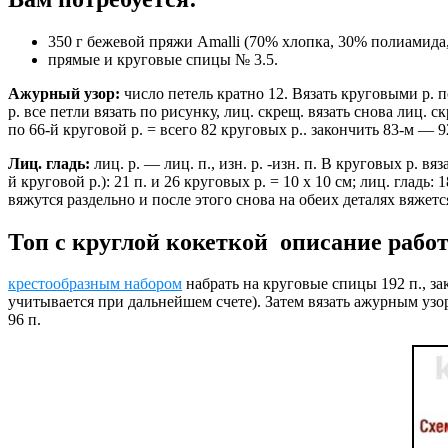
350 г бежевой пряжи Amalli (70% хлопка, 30% полиамида, 
прямые и круговые спицы № 3.5.
Ажурный узор:
число петель кратно 12. Вязать круговыми р. 
р. все петли вязать по рисунку, лиц. скрещ. вязать снова лиц. ск
по 66-й круговой р. = всего 82 круговых р.. закончить 83-м — 
Лиц. гладь:
лиц. р. — лиц. п., изн. р. -изн. п. В круговых р. в
й круговой р.): 21 п. и 26 круговых р. = 10 х 10 см; лиц. гладь
вяжутся раздельно и после этого снова на обеих деталях вяжетс
Топ с круглой кокеткой описание рабо
крестообразным набором
набрать на круговые спицы 192 п., зак
учитывается при дальнейшем счете). Затем вязать ажурным узор
96 п.