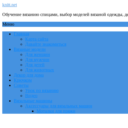
knitt.net
Обучение вязанию спицами, выбор моделей вязаной одежды, де
Меню
Главная
Карта сайта
Давайте знакомиться
Вязаные модели
Для женщин
Для мужчин
Для детей
Для животных
Декор для дома
Крючком
Советы
Урок по вязанию
Видео
Вязальные машины
Аксессуары для вязальных машин
Моталки для пряжи