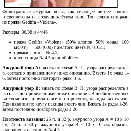
Филигранные ажурные косы, как сияющее летнее солнце,
переплетены на воздушно-лёгком топе. Топ связан спицами
из пряжи Gedifra «Violena».
Размеры: 36/38 и 44/46
пряжа Gedifra «Violena» (50% хлопок. 50% модал, 100
м/50 г) — 500 (600) г желтого цвета № 01621;
прямые спицы № 4,5,
круг. спицы № 4,5 длиной 40 см.
Ажурный узор А:
вязать по схеме А. П. узора распределять в
р. согласно приведенному ниже описанию. Вязать 1х ряды 1-
6, затем постоянно повторять ряды 3-6.
Ажурный узор В:
вязать по схеме В. П. узора распределять в
р. согласно приведенному ниже описанию. В необозначенных
на схеме изн. р. вязать все п. по рисунку, накиды вязать изн.
При вязании по кругу накиды вязать лиц. Вязать 1х ряды 1-26,
затем постоянно повторять ряды 3-26.
Плотность вязания:
25 п. и 32 р. ажурного узора А = 10 х 10
см, 25 п. и 30 р. ажурного узора В = 10 х 10 см, образцы
выполнены на спицах № 4,5.