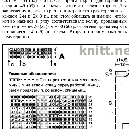
(20) см = 54 (60) р. от начала пройм закрыть для горловины
средние 49 (59) п. и сначала закончить левую сторону. Для
закругления выреза закрыть с внутреннего края горловины в
каждом 2-м р. 2х 3 п., при этом обращать внимание, чтобы
кол-во накидов в ряду соответствовало кол-ву провязанных
вместе п. Через 20 (22) см = 60 (66) р. от начала пройм закрыть
оставшиеся 24 (29) п. плеча. Вторую сторону закончить
симметрично.