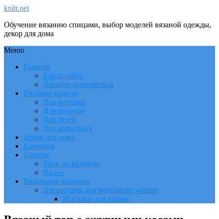
knitt.net
Обучение вязанию спицами, выбор моделей вязаной одежды,
декор для дома
Меню
Главная
Карта сайта
Давайте знакомиться
Вязаные модели
Для женщин
Для мужчин
Для детей
Для животных
Декор для дома
Крючком
Советы
Урок по вязанию
Видео
Вязальные машины
Аксессуары для вязальных машин
Моталки для пряжи