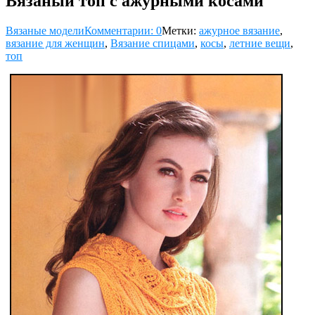
Вязаный топ с ажурными косами
Вязаные модели
Комментарии: 0
Метки:
ажурное вязание
,
вязание для женщин
,
Вязание спицами
,
косы
,
летние вещи
,
топ