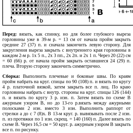
Перед:
вязать, как спинку, но для более глубокого выреза
горловины уже в 39-м р. = 13 см от начала пройм закрыть
средние 27 (37) п. и сначала закончить левую сторону. Для
закругления выреза закрыть с внутреннего края горловины в
каждом 2-м р. 1х 5 п., 2х 3 пп., 2х 2п. и 2х 1 п. Через 20 (22) см
= 60 (66) р. от начала пройм закрыть оставшиеся 24 (29) п.
плеча. Вторую сторону закончить симметрично.
Сборка:
Выполнить плечевые и боковые швы. По краям
пройм набрать на круг. спицы по 90 (108) п. и вязать по кругу
4 р. платочной вязкой, затем закрыть все п. лиц. По краю
горловины набрать с внутр. стороны на круг. спицы 126 (144)
п. и вязать по кругу 3 р. изн. п. Затем вязать по схеме В
ажурным узором В, но до 13-го р.вязать между ажурными
полосками 2 изн. вместо 3 изн. Выполнить раппорт от
стрелки а до с 7 (8)х. В 13-м круг. р. вывязывать после 2 изн.
п. из протяжки по 1 изн. скрещ. = 140 (160) п. Далее вязать по
схеме В. Через 16,5 см = 50 круг. р. ажурным узором В закрыть
все п. по рисунку.