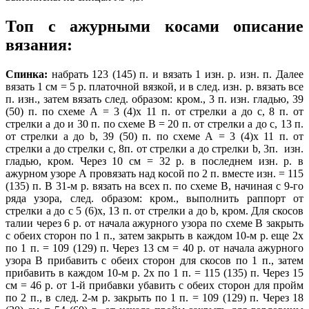
Топ с ажурными косами описание
вязания:
Спинка:
набрать 123 (145) п. и вязать 1 изн. р. изн. п. Далее
вязать 1 см = 5 р. платочной вязкой, и в след. изн. р. вязать все
п. изн., затем вязать след. образом: кром., 3 п. изн. гладью, 39
(50) п. по схеме А = 3 (4)х 11 п. от стрелки а до с, 8 п. от
стрелки а до и 30 п. по схеме В = 20 п. от стрелки а до с, 13 п.
от стрелки а до b, 39 (50) п. по схеме А = 3 (4)х 11 п. от
стрелки a до стрелки с, 8п. от стрелки a до стрелки b, 3п. изн.
гладью, кром. Через 10 см = 32 р. в последнем изн. р. в
ажурном узоре А провязать над косой по 2 п. вместе изн. = 115
(135) п. В 31-м р. вязать на всех п. по схеме В, начиная с 9-го
ряда узора, след. образом: кром., выполнить раппорт от
стрелки а до с 5 (6)х, 13 п. от стрелки а до b, кром. Для скосов
талии через 6 р. от начала ажурного узора по схеме В закрыть
с обеих сторон по 1 п., затем закрыть в каждом 10-м р. еще 2х
по 1 п. = 109 (129) п. Через 13 см = 40 р. от начала ажурного
узора В прибавить с обеих сторон для скосов по 1 п., затем
прибавить в каждом 10-м р. 2х по 1 п. = 115 (135) п. Через 15
см = 46 р. от 1-й прибавки убавить с обеих сторон для пройм
по 2 п., в след. 2-м р. закрыть по 1 п. = 109 (129) п. Через 18