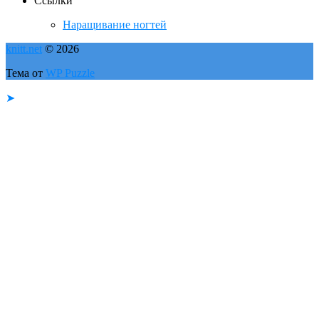
Ссылки
Наращивание ногтей
knitt.net
© 2026
Тема от
WP Puzzle
➤