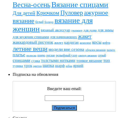
Вязание спицами
Весна-осень
ажурное
Пуловер
Крючком
Для детей
вязание для
вязание
белый
болеро
женщин
вязаный аксессуар
для зимы
для дома
джемпер
жакет
для мужчин спицами
для начинающих
жаккардовый рисунок
косы
кардиган
жилет
комплект
кофта
летние вещи
модели вне сезона
пальто
образец вязания
платье
пончо
реглан
рельефный узор
серый
полоска
свитер вязание
спицами
топ
толстыми нитками
тонкое вязание
сумка
шапка
шарф
яркий
урок
туника
цветок
юбка
Подписка на обновления
Введите ваш email: