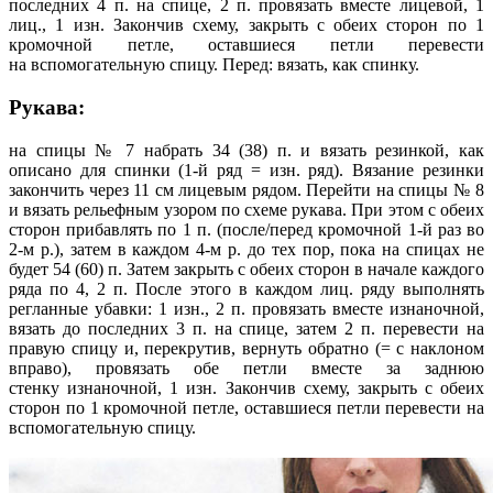
последних 4 п. на спице, 2 п. провязать вместе лицевой, 1
лиц., 1 изн. Закончив схему, закрыть с обеих сторон по 1
кромочной петле, оставшиеся петли перевести
на вспомогательную спицу. Перед: вязать, как спинку.
Рукава:
на спицы № 7 набрать 34 (38) п. и вязать резинкой, как
описано для спинки (1-й ряд = изн. ряд). Вязание резинки
закончить через 11 см лицевым рядом. Перейти на спицы № 8
и вязать рельефным узором по схеме рукава. При этом с обеих
сторон прибавлять по 1 п. (после/перед кромочной 1-й раз во
2-м р.), затем в каждом 4-м р. до тех пор, пока на спицах не
будет 54 (60) п. Затем закрыть с обеих сторон в начале каждого
ряда по 4, 2 п. После этого в каждом лиц. ряду выполнять
регланные убавки: 1 изн., 2 п. провязать вместе изнаночной,
вязать до последних 3 п. на спице, затем 2 п. перевести на
правую спицу и, перекрутив, вернуть обратно (= с наклоном
вправо), провязать обе петли вместе за заднюю
стенку изнаночной, 1 изн. Закончив схему, закрыть с обеих
сторон по 1 кромочной петле, оставшиеся петли перевести на
вспомогательную спицу.