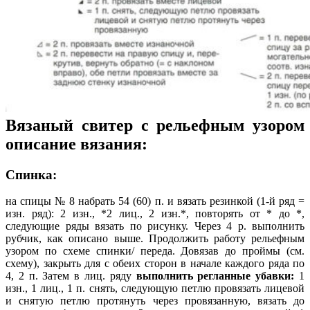
Вязаный свитер с рельефным узором
описание вязания:
Спинка:
на спицы № 8 набрать 54 (60) п. и вязать резинкой (1-й ряд =
изн. ряд): 2 изн., *2 лиц., 2 изн.*, повторять от * до *,
следующие ряды вязать по рисунку. Через 4 р. выполнить
рубчик, как описано выше. Продолжить работу рельефным
узором по схеме спинки/ переда. Довязав до проймы (см.
схему), закрыть для с обеих сторон в начале каждого ряда по
4, 2 п. Затем в лиц. ряду
выполнить регланные убавки:
1
изн., 1 лиц., 1 п. снять, следующую петлю провязать лицевой
и снятую петлю протянуть через провязанную, вязать до