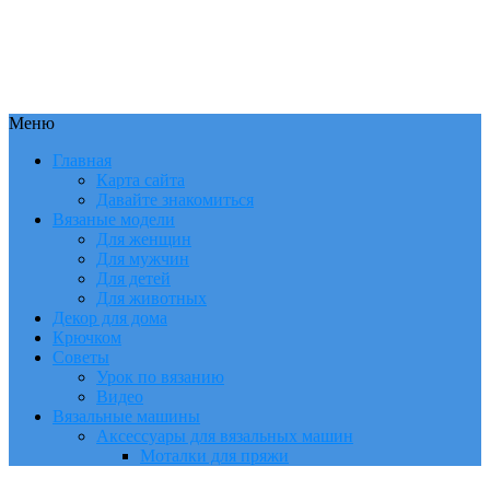
Меню
Главная
Карта сайта
Давайте знакомиться
Вязаные модели
Для женщин
Для мужчин
Для детей
Для животных
Декор для дома
Крючком
Советы
Урок по вязанию
Видео
Вязальные машины
Аксессуары для вязальных машин
Моталки для пряжи