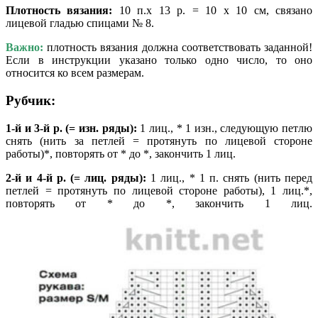
Плотность вязания:
10 п.х 13 р. = 10 х 10 см, связано
лицевой гладью спицами № 8.
Важно:
плотность вязания должна соответствовать заданной!
Если в инструкции указано только одно число, то оно
относится ко всем размерам.
Рубчик:
1-й и 3-й р. (= изн. ряды):
1 лиц., * 1 изн., следующую петлю
снять (нить за петлей = протянуть по лицевой стороне
работы)*, повторять от * до *, закончить 1 лиц.
2-й и 4-й р. (= лиц. ряды):
1 лиц., * 1 п. снять (нить перед
петлей = протянуть по лицевой стороне работы), 1 лиц.*,
повторять от * до *, закончить 1 лиц.