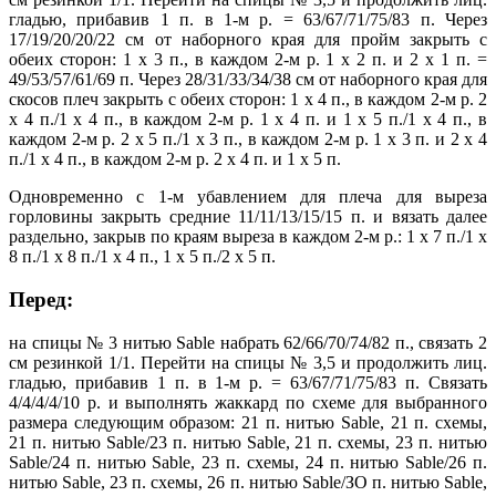
гладью, прибавив 1 п. в 1-м р. = 63/67/71/75/83 п. Через
17/19/20/20/22 см от наборного края для пройм закрыть с
обеих сторон: 1 х 3 п., в каждом 2-м р. 1 х 2 п. и 2 х 1 п. =
49/53/57/61/69 п. Через 28/31/33/34/38 см от наборного края для
скосов плеч закрыть с обеих сторон: 1 х 4 п., в каждом 2-м р. 2
х 4 п./1 х 4 п., в каждом 2-м р. 1 х 4 п. и 1 х 5 п./1 х 4 п., в
каждом 2-м р. 2 х 5 п./1 х 3 п., в каждом 2-м р. 1 х 3 п. и 2 х 4
п./1 х 4 п., в каждом 2-м р. 2 х 4 п. и 1 х 5 п.
Одновременно с 1-м убавлением для плеча для выреза
горловины закрыть средние 11/11/13/15/15 п. и вязать далее
раздельно, закрыв по краям выреза в каждом 2-м р.: 1 х 7 п./1 х
8 п./1 х 8 п./1 х 4 п., 1 х 5 п./2 х 5 п.
Перед:
на спицы № 3 нитью Sable набрать 62/66/70/74/82 п., связать 2
см резинкой 1/1. Перейти на спицы № 3,5 и продолжить лиц.
гладью, прибавив 1 п. в 1-м р. = 63/67/71/75/83 п. Связать
4/4/4/4/10 р. и выполнять жаккард по схеме для выбранного
размера следующим образом: 21 п. нитью Sable, 21 п. схемы,
21 п. нитью Sable/23 п. нитью Sable, 21 п. схемы, 23 п. нитью
Sable/24 п. нитью Sable, 23 п. схемы, 24 п. нитью Sable/26 п.
нитью Sable, 23 п. схемы, 26 п. нитью Sable/ЗО п. нитью Sable,