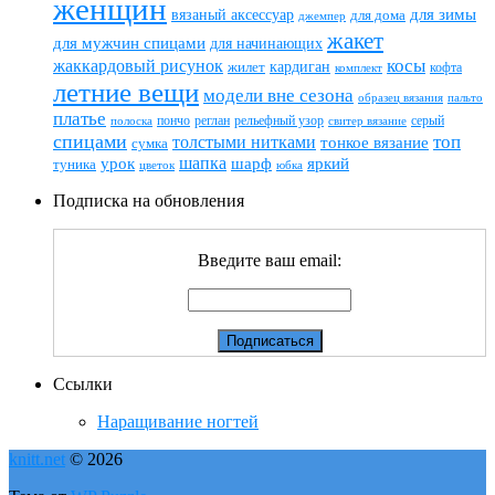
женщин
вязаный аксессуар
для зимы
для дома
джемпер
жакет
для мужчин спицами
для начинающих
жаккардовый рисунок
косы
кардиган
жилет
комплект
кофта
летние вещи
модели вне сезона
пальто
образец вязания
платье
пончо
реглан
рельефный узор
серый
полоска
свитер вязание
спицами
топ
толстыми нитками
тонкое вязание
сумка
шапка
шарф
яркий
урок
туника
цветок
юбка
Подписка на обновления
Введите ваш email:
Ссылки
Наращивание ногтей
knitt.net
© 2026