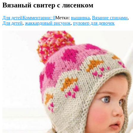
Вязаный свитер с лисенком
Для детей
Комментарии: 0
Метки:
вышивка
,
Вязание спицами
,
Для детей
,
жаккардовый рисунок
,
пуловер для девочек