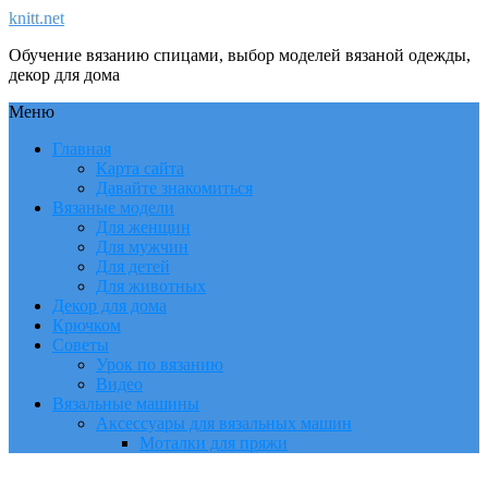
knitt.net
Обучение вязанию спицами, выбор моделей вязаной одежды,
декор для дома
Меню
Главная
Карта сайта
Давайте знакомиться
Вязаные модели
Для женщин
Для мужчин
Для детей
Для животных
Декор для дома
Крючком
Советы
Урок по вязанию
Видео
Вязальные машины
Аксессуары для вязальных машин
Моталки для пряжи