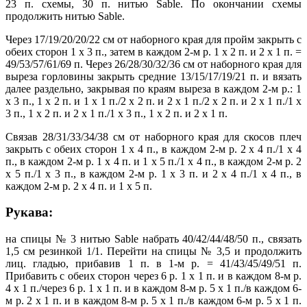
23 п. схемы, 30 п. нитью Sable. По окончании схемы
продолжить нитью Sable.
Через 17/19/20/20/22 см от наборного края для пройм закрыть с
обеих сторон 1 х 3 п., затем в каждом 2-м р. 1 х 2 п. и 2 х 1 п. =
49/53/57/61/69 п. Через 26/28/30/32/36 см от наборного края для
выреза горловины закрыть средние 13/15/17/19/21 п. и вязать
далее раздельно, закрывая по краям выреза в каждом 2-м р.: 1
х 3 п., 1 х 2 п. и 1 х 1 п./2 х 2 п. и 2 х 1 п./2 х 2 п. и 2 х 1 п./1 х
3 п., 1 х 2 п. и 2 х 1 п./1 х 3 п., 1 х 2 п. и 2 х 1 п.
Связав 28/31/33/34/38 см от наборного края для скосов плеч
закрыть с обеих сторон 1 х 4 п., в каждом 2-м р. 2 х 4 п./1 х 4
п., в каждом 2-м р. 1 х 4 п. и 1 х 5 п./1 х 4 п., в каждом 2-м р. 2
х 5 п./1 х 3 п., в каждом 2-м р. 1 х 3 п. и 2 х 4 п./1 х 4 п., в
каждом 2-м р. 2 х 4 п. и 1 х 5 п.
Рукава:
на спицы № 3 нитью Sable набрать 40/42/44/48/50 п., связать
1,5 см резинкой 1/1. Перейти на спицы № 3,5 и продолжить
лиц. гладью, прибавив 1 п. в 1-м р. = 41/43/45/49/51 п.
Прибавить с обеих сторон через 6 р. 1 х 1 п. и в каждом 8-м р.
4 х 1 п./через 6 р. 1 х 1 п. и в каждом 8-м р. 5 х 1 п./в каждом 6-
м р. 2 х 1 п. и в каждом 8-м р. 5 х 1 п./в каждом 6-м р. 5 х 1 п.