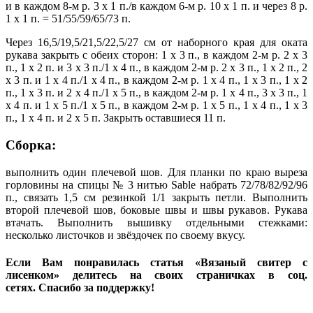
и в каждом 8-м р. 3 х 1 п./в каждом 6-м р. 10 х 1 п. и через 8 р.
1 х 1 п. = 51/55/59/65/73 п.
Через 16,5/19,5/21,5/22,5/27 см от наборного края для оката
рукава закрыть с обеих сторон: 1 х 3 п., в каждом 2-м р. 2 х 3
п., 1 х 2 п. и 3 х 3 п./1 х 4 п., в каждом 2-м р. 2 х 3 п., 1 х 2 п., 2
х 3 п. и 1 х 4 п./1 х 4 п., в каждом 2-м р. 1 х 4 п., 1 х 3 п., 1 х 2
п., 1 х 3 п. и 2 х 4 п./1 х 5 п., в каждом 2-м р. 1 х 4 п., 3 х 3 п., 1
х 4 п. и 1 х 5 п./1 х 5 п., в каждом 2-м р. 1 х 5 п., 1 х 4 п., 1 х 3
п., 1 х 4 п. и 2 х 5 п. Закрыть оставшиеся 11 п.
Сборка:
выполнить один плечевой шов. Для планки по краю выреза
горловины на спицы № 3 нитью Sable набрать 72/78/82/92/96
п., связать 1,5 см резинкой 1/1 закрыть петли. Выполнить
второй плечевой шов, боковые швы и швы рукавов. Рукава
втачать. Выполнить вышивку отдельными стежками:
несколько листочков и звёздочек по своему вкусу.
Если Вам понравилась статья «Вязаный свитер с
лисенком» делитесь на своих страничках в соц.
сетях. Спасибо за поддержку!