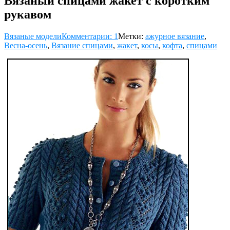
Вязаный спицами жакет с коротким
рукавом
Вязаные модели
Комментарии: 1
Метки:
ажурное вязание
,
Весна-осень
,
Вязание спицами
,
жакет
,
косы
,
кофта
,
спицами