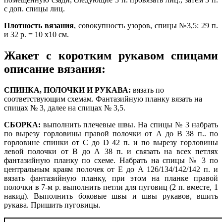
с доп. спицы лиц.
Плотность вязания
, совокупность узоров, спицы №3,5: 29 п.
и 32 р. = 10 x10 см.
Жакет с коротким рукавом спицами
описание вязания:
СПИНКА, ПОЛОЧКИ И РУКАВА:
вязать по
соответствующим схемам. Фантазийную планку вязать на
спицах № 3, далее на спицах № 3,5.
СБОРКА:
выполнить плечевые швы. На спицы № 3 набрать
по вырезу горловины правой полочки от А до В 38 п.. по
горловине спинки от С до D 42 п. и по вырезу горловины
левой полочки от В до А 38 п. и связать на всех петлях
фантазийную планку по схеме. Набрать на спицы № 3 по
центральным краям полочек от Е до А 126/134/142/142 п. и
вязать фантазийную планку, при этом на планке правой
полочки в 7-м р. выполнить петли для пуговиц (2 п. вместе, 1
накид). Выполнить боковые швы и швы рукавов, вшить
рукава. Пришить пуговицы.