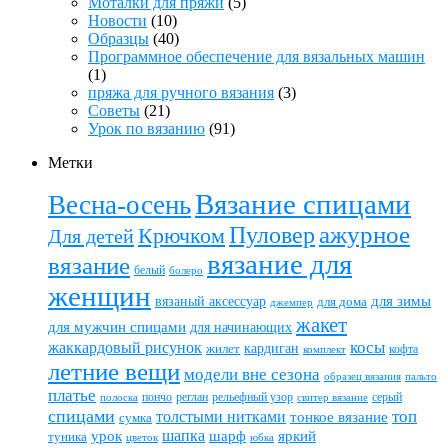
Моталки для пряжи
(5)
Новости
(10)
Образцы
(40)
Программное обеспечение для вязальных машин
(1)
пряжа для ручного вязания
(3)
Советы
(21)
Урок по вязанию
(91)
Метки
Вязание спицами
Весна-осень
ажурное
Пуловер
Крючком
Для детей
вязание для
вязание
белый
болеро
женщин
вязаный аксессуар
для зимы
для дома
джемпер
жакет
для мужчин спицами
для начинающих
жаккардовый рисунок
косы
кардиган
жилет
комплект
кофта
летние вещи
модели вне сезона
пальто
образец вязания
платье
пончо
реглан
рельефный узор
серый
полоска
свитер вязание
спицами
топ
толстыми нитками
тонкое вязание
сумка
шапка
шарф
яркий
урок
туника
цветок
юбка