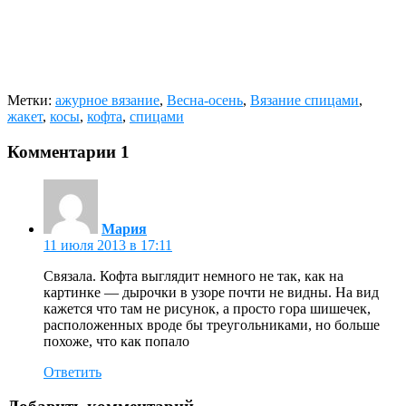
Метки:
ажурное вязание
,
Весна-осень
,
Вязание спицами
,
жакет
,
косы
,
кофта
,
спицами
Комментарии
1
Мария
11 июля 2013 в 17:11
Связала. Кофта выглядит немного не так, как на
картинке — дырочки в узоре почти не видны. На вид
кажется что там не рисунок, а просто гора шишечек,
расположенных вроде бы треугольниками, но больше
похоже, что как попало
Ответить