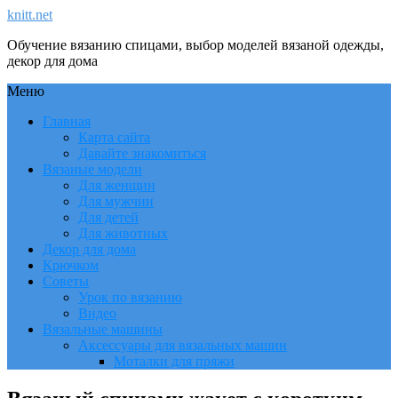
knitt.net
Обучение вязанию спицами, выбор моделей вязаной одежды,
декор для дома
Меню
Главная
Карта сайта
Давайте знакомиться
Вязаные модели
Для женщин
Для мужчин
Для детей
Для животных
Декор для дома
Крючком
Советы
Урок по вязанию
Видео
Вязальные машины
Аксессуары для вязальных машин
Моталки для пряжи