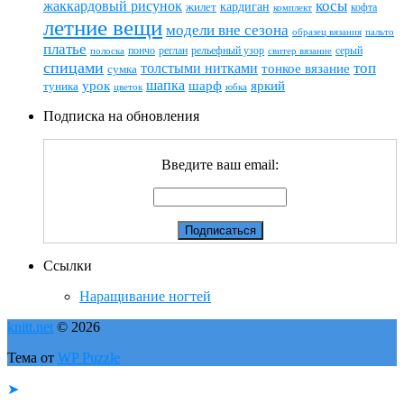
жаккардовый рисунок
косы
кардиган
жилет
комплект
кофта
летние вещи
модели вне сезона
пальто
образец вязания
платье
пончо
реглан
рельефный узор
серый
полоска
свитер вязание
спицами
топ
толстыми нитками
тонкое вязание
сумка
шапка
шарф
яркий
урок
туника
цветок
юбка
Подписка на обновления
Введите ваш email:
Ссылки
Наращивание ногтей
knitt.net
© 2026
Тема от
WP Puzzle
➤