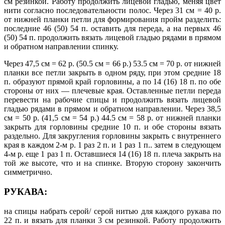
см резинкой. Работу продолжить лицевой гладью, меняя цвет
нити согласно последовательности полос. Через 31 см = 40 р.
от нижней планки петли для формирования пройм разделить:
последние 46 (50) 54 п. оставить для переда, а на первых 46
(50) 54 п. продолжить вязать лицевой гладью рядами в прямом
и обратном направлении спинку.
Через 47,5 см = 62 р. (50.5 см = 66 р.) 53.5 см = 70 р. от нижней
планки все петли закрыть в одном ряду, при этом средние 18
п. образуют прямой край горловины, а по 14 (16) 18 п. по обе
стороны от них — плечевые края. Оставленные петли переда
перевести на рабочие спицы и продолжить вязать лицевой
гладью рядами в прямом и обратном направлении. Через 38,5
см = 50 р. (41,5 см = 54 р.) 44.5 см = 58 р. от нижней планки
закрыть для горловины средние 10 п. и обе стороны вязать
раздельно. Для закругления горловины закрыть с внутреннего
края в каждом 2-м р. 1 раз 2 п. и 1 раз 1 п.. затем в следующем
4-м р. еще 1 раз 1 п. Оставшиеся 14 (16) 18 п. плеча закрыть на
той же высоте, что и на спинке. Вторую сторону закончить
симметрично.
РУКАВА:
на спицы набрать серой/ серой нитью для каждого рукава по
22 п. и вязать для планки 3 см резинкой. Работу продолжить