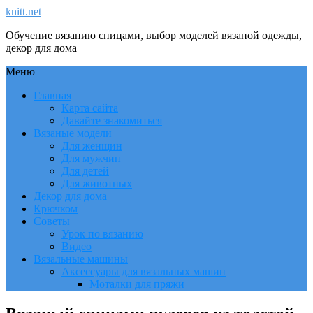
knitt.net
Обучение вязанию спицами, выбор моделей вязаной одежды,
декор для дома
Меню
Главная
Карта сайта
Давайте знакомиться
Вязаные модели
Для женщин
Для мужчин
Для детей
Для животных
Декор для дома
Крючком
Советы
Урок по вязанию
Видео
Вязальные машины
Аксессуары для вязальных машин
Моталки для пряжи