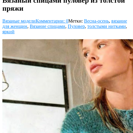
Вязаный спицами пуловер из толстой
пряжи
Вязаные модели
Комментарии: 0
Метки:
Весна-осень
,
вязание
для женщин
,
Вязание спицами
,
Пуловер
,
толстыми нитками
,
яркий