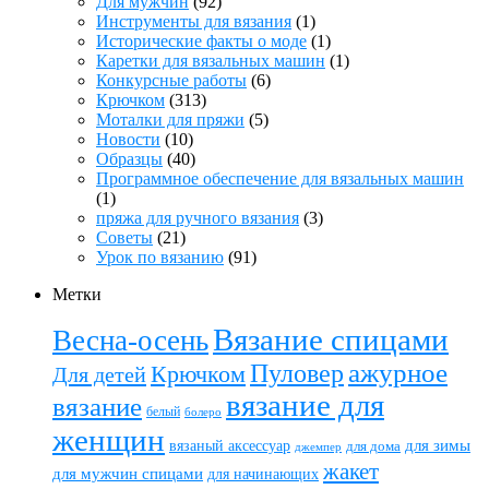
Для мужчин
(92)
Инструменты для вязания
(1)
Исторические факты о моде
(1)
Каретки для вязальных машин
(1)
Конкурсные работы
(6)
Крючком
(313)
Моталки для пряжи
(5)
Новости
(10)
Образцы
(40)
Программное обеспечение для вязальных машин
(1)
пряжа для ручного вязания
(3)
Советы
(21)
Урок по вязанию
(91)
Метки
Вязание спицами
Весна-осень
ажурное
Пуловер
Крючком
Для детей
вязание для
вязание
белый
болеро
женщин
вязаный аксессуар
для зимы
для дома
джемпер
жакет
для мужчин спицами
для начинающих