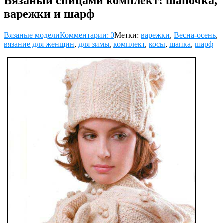
Вязаный спицами комплект: шапочка,
варежки и шарф
Вязаные модели
Комментарии: 0
Метки:
варежки
,
Весна-осень
,
вязание для женщин
,
для зимы
,
комплект
,
косы
,
шапка
,
шарф