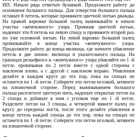
ИП. Начало ряда отметьте булавкой. Продолжите работу до
основания большого пальца. Для отверстия большого пальца
оставьте 8 петель, которые провяжите цветной нитью дважды.
На правой варежке большой палец вывязывайте в начале
участка «жемчужного» узора. Провязав цветной нитью,
наденьте эти 8 петель на левую спицу и провяжите второй раз,
но уже основной нитью. На левой варежке большой палец
провязывайте в конце участка «жемчужного» узора.
Продолжите работу до конца мизинца, где начните убавление
петель в две линии: мизинца и указательного пальца. На
границах рельефного и «жемчужного» узора убавляйте по 1 -й
петле, провязывая по 2 петле вместе с одной стороны с
наклоном влево, а с другой с наклоном вправо. Убавления
делайте в каждом круге до тех пор, пока на спицах не
останется по 1 -й петле. Соберите эти петли иголкой, затяните
на изнаночной стороне. Перед вывязыванием большого
пальца расплетите цветную нить, наденьте открытые петли на
2 спицы и добавьте к ним с уголков еще по 1 -й петле.
Разделите петли на 3 спицы, а четвертой вяжите палец по
кругу до середины ногтя, после этого делайте убавления в
конце петель каждой спицы до тех пор, пока на спицах не
останется по 1 -й петле. Соберите эти петли иголкой, затяните
на изнаночной стороне.