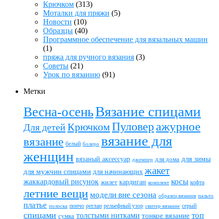
Крючком
(313)
Моталки для пряжи
(5)
Новости
(10)
Образцы
(40)
Программное обеспечение для вязальных машин
(1)
пряжа для ручного вязания
(3)
Советы
(21)
Урок по вязанию
(91)
Метки
Вязание спицами
Весна-осень
ажурное
Пуловер
Крючком
Для детей
вязание для
вязание
белый
болеро
женщин
вязаный аксессуар
для зимы
для дома
джемпер
жакет
для мужчин спицами
для начинающих
жаккардовый рисунок
косы
кардиган
жилет
комплект
кофта
летние вещи
модели вне сезона
пальто
образец вязания
платье
пончо
реглан
рельефный узор
серый
полоска
свитер вязание
спицами
топ
толстыми нитками
тонкое вязание
сумка