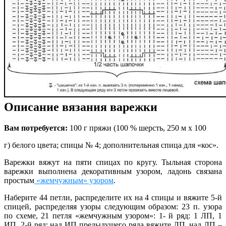
Описание вязания варежки
Вам потребуется:
100 г пряжи (100 % шерсть, 250 м х 100
г) белого цвета; спицы № 4; дополнительная спица для «кос».
Варежки вяжут на пяти спицах по кругу. Тыльная сторона
варежки выполнена декоративным узором, ладонь связана
простым
«жемчужным» узором
.
Наберите 44 петли, распределите их на 4 спицы и вяжите 5-й
спицей, распределяя узоры следующим образом: 23 п. узора
по схеме, 21 петля «жемчужным узором»: 1- й ряд: 1 ЛП, 1
ИП, 2-й ряд: над ИП предыдущего ряда вяжите ЛП, над ЛП –