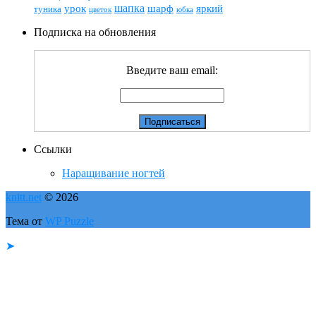
шапка
шарф
яркий
урок
туника
цветок
юбка
Подписка на обновления
Введите ваш email:
Ссылки
Наращивание ногтей
knitt.net
© 2026
Тема от
WP Puzzle
➤