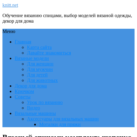
knitt.net
Обучение вязанию спицами, выбор моделей вязаной одежды,
декор для дома
Меню
Главная
Карта сайта
Давайте знакомиться
Вязаные модели
Для женщин
Для мужчин
Для детей
Для животных
Декор для дома
Крючком
Советы
Урок по вязанию
Видео
Вязальные машины
Аксессуары для вязальных машин
Моталки для пряжи