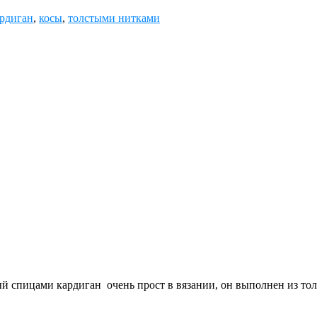
рдиган
,
косы
,
толстыми нитками
й спицами кардиган очень прост в вязании, он выполнен из то