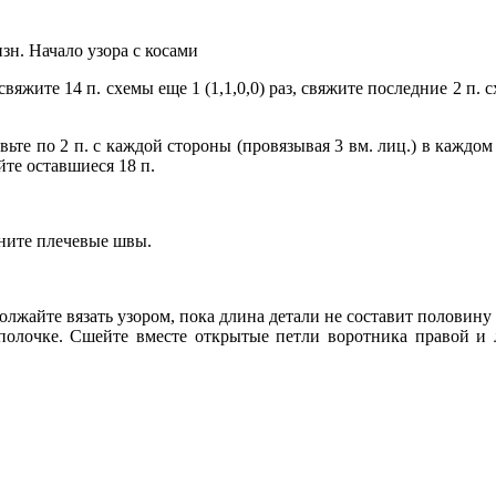
 изн. Начало узора с косами
., свяжите 14 п. схемы еще 1 (1,1,0,0) раз, свяжите последние 2 
ьте по 2 п. с каждой стороны (провязывая 3 вм. лиц.) в каждом 2-м
ойте оставшиеся 18 п.
лните плечевые швы.
лжайте вязать узором, пока длина детали не составит половину
полочке. Сшейте вместе открытые петли воротника правой и 