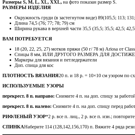
Размеры S, М, L, XL, XXL,
на фото показан размер S.
РАЗМЕРЫ ИЗДЕЛИЯ
Окружность груди (в застегнутом виде) 89(105,5; 113; 131;
Длина 74,5 (76; 77; 78; 79) см
Ширина рукава в верхней части 35,5 (35,5; 35,5; 42,5; 42,5
ВАМ ПОТРЕБУЕТСЯ
18 (20, 22, 25, 27) мотков пряжи (50 г/ 78 м) Ariosa от Clas
Спицы 8 мм, ИЛИ ДРУГОГО РАЗМЕРА ДЛЯ ДОСТИ
Маркеры для вязания и петледержатели
Доп. спица для кос
ПЛОТНОСТЬ ВЯЗАНИЯ
20 п. и 18 р. = 10×10 см узором по с
ИСПОЛЬЗУЕМЫЕ УЗОРЫ
перекрест. 8 п. направо:
Снимите 4 п. на доп. спицу за работо
перекрест. 8 п. налево:
Снимите 4 п. на доп. спицу перед рабо
РИФЛЕНЫЙ УЗОР
*2 р. все п. лиц., 2 р. все п. изн.; повторит
СПИНКА
Наберите 114 (128,142,156,170) п. Вяжите 4 ряда рези