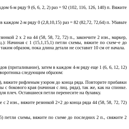
ом 6-м ряду 9 (6, 6, 2, 2) раз = 92 (102, 116, 126, 140) п. Вяжите
 каждом 2-м ряду 0 (2,8,10,15) раз = 82 (82,72, 72,64) п. Убавьте
езинкой 2 х 2 на 44 (58, 58, 72, 72) п., закончите 2 изн., маркер,
): Начиная с 1 (15,1,15,1) петли схемы, вяжите по схем~е до
аким образом, пока длина детали не составит 10 см от начала.
ов (приталивание), затем в каждом 4-м ряду еще 1 (6, 6, 12, 12)
ля воротника следующим образом:
ду), вяжите рифленым узором до конца ряда. Повторите прибавки
бокового края (начиная с лиц. ряда), так же, как на спинке.
а для плеч. Оставшиеся петли перенесите на булавку.
 с 2 изн., вяжите резинкой 2×2 до конца ряда 44 (58, 58, 72, 72)
15) петли схемы, вяжите по схеме до последних 2 п., свяжите 2