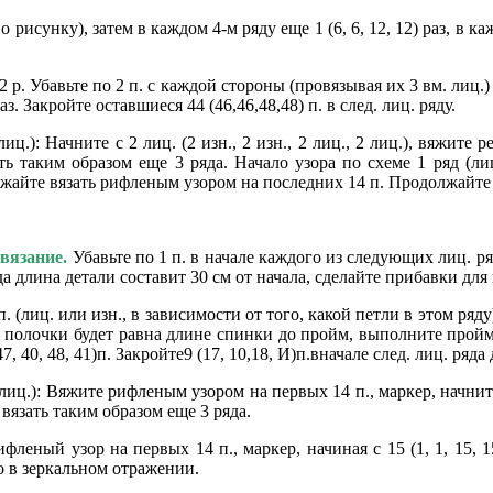
 рисунку), затем в каждом 4-м ряду еще 1 (6, 6, 12, 12) раз, в кажд
2 р. Убавьте по 2 п. с каждой стороны (провязывая их 3 вм. лиц.) в
з. Закройте оставшиеся 44 (46,46,48,48) п. в след. лиц. ряду.
лиц.): Начните с 2 лиц. (2 изн., 2 изн., 2 лиц., 2 лиц.), вяжите р
 таким образом еще 3 ряда. Начало узора по схеме 1 ряд (лиц.
лжайте вязать рифленым узором на последних 14 п. Продолжайте т
вязание.
Убавьте по 1 п. в начале каждого из следующих лиц. ряд
да длина детали составит 30 см от начала, сделайте прибавки д
. (лиц. или изн., в зависимости от того, какой петли в этом ря
лочки будет равна длине спинки до пройм, выполните проймы с 
, 40, 48, 41)п. Закройте9 (17, 10,18, И)п.вначале след. лиц. ряд
 (лиц.): Вяжите рифленым узором на первых 14 п., маркер, начните
е вязать таким образом еще 3 ряда.
ифленый узор на первых 14 п., маркер, начиная с 15 (1, 1, 15, 
о в зеркальном отражении.