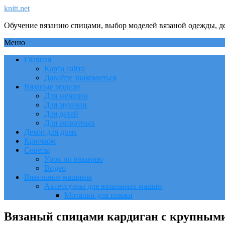
knitt.net
Обучение вязанию спицами, выбор моделей вязаной одежды, де
Меню
Главная
Карта сайта
Давайте знакомиться
Вязаные модели
Для женщин
Для мужчин
Для детей
Для животных
Декор для дома
Крючком
Советы
Урок по вязанию
Видео
Вязальные машины
Аксессуары для вязальных машин
Моталки для пряжи
Вязаный спицами кардиган с крупным