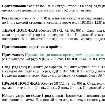
Приталивание
Убавьте по 1 п. с каждой стороны в след. ряду (по
прямо, пока длина детали
не составит 52,5 см от начала.
Реглан
Закройте 5 (6, 6, 7, 8) п. в начале каждого из следующих 
по 1 п. с каждой стороны в каждом втором ряду 19(18,13,12,8) ра
ЛЕВАЯ ПОЛОЧКА
Наберите 58 (72, 72, 86, 86) п. След. ряд (
вяжите рифленый узор на последних 14 п. Продолжайте вязать
последних 16 п., свяжите 2 последних п. схемы, маркер, продо
Приталивание, воротник и проймы
Примечание.
Прочитайте до конца, прежде чем продолжить 
раз, в каждом 6-м ряду 9 (6, 6, 2, 2) раз, ОДНОВРЕМЕННО, ког
След. ряд (лиц.):
Вяжите до маркера, снимите маркер, приб. 1 п
в каждом 4-м ряду еще 15 раз, ОДНОВРЕМЕННО, когда длина по
После завершения всех убавок и прибавок на спицах будет 39 (47
ПРАВАЯ ПОЛОЧКА
Наберите 58 (72, 72, 86, 86) п. След. ряд
п., закончите 2 лиц. (2 изн., 2 изн., 2 лиц., 2 лиц.). Продолжайт
Начало узора по схеме
1 ряд (лиц.):
Продолжая выполнять
р
последние п. схемы. Продолжайте вязать, как левую полочку, н