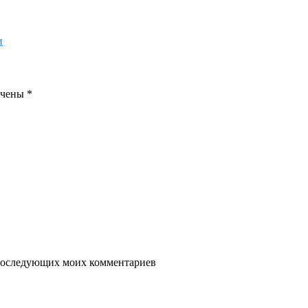
и
ечены
*
я последующих моих комментариев