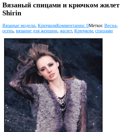
Вязаный спицами и крючком жилет
Shirin
Вязаные модели
,
Крючком
Комментарии: 0
Метки:
Весна-
осень
,
вязание для женщин
,
жилет
,
Крючком
,
спицами