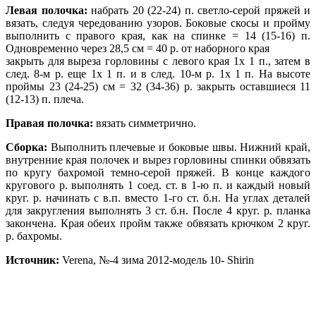
Левая полочка:
набрать 20 (22-24) п. светло-серой пряжей и
вязать, следуя чередованию узоров. Боковые скосы и пройму
выполнить с правого края, как на спинке = 14 (15-16) п.
Одновременно через 28,5 см = 40 р. от наборного края
закрыть для выреза горловины с левого края 1x 1 п., затем в
след. 8-м р. еще 1x 1 п. и в след. 10-м p. 1x 1 п. На высоте
проймы 23 (24-25) см = 32 (34-36) р. закрыть оставшиеся 11
(12-13) п. плеча.
Правая полочка:
вязать симметрично.
Сборка:
Выполнить плечевые и боковые швы. Нижний край,
внутренние края полочек и вырез горловины спинки обвязать
по кругу бахромой темно-серой пряжей. В конце каждого
кругового р. выполнять 1 соед. ст. в 1-ю п. и каждый новый
круг. р. начинать с в.п. вместо 1-го ст. б.н. На углах деталей
для закругления выполнять 3 ст. б.н. После 4 круг. р. планка
закончена. Края обеих пройм также обвязать крючком 2 круг.
р. бахромы.
Источник:
Verena, №-4 зима 2012-модель 10- Shirin