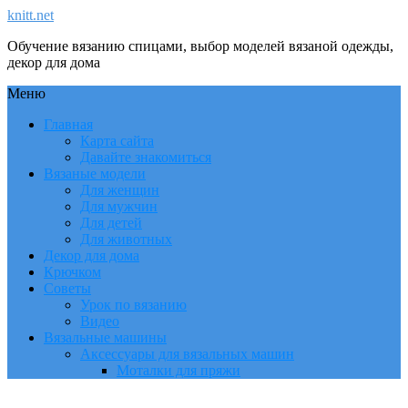
knitt.net
Обучение вязанию спицами, выбор моделей вязаной одежды,
декор для дома
Меню
Главная
Карта сайта
Давайте знакомиться
Вязаные модели
Для женщин
Для мужчин
Для детей
Для животных
Декор для дома
Крючком
Советы
Урок по вязанию
Видео
Вязальные машины
Аксессуары для вязальных машин
Моталки для пряжи