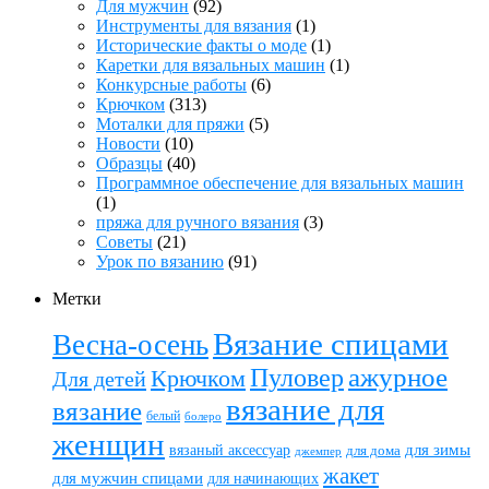
Для мужчин
(92)
Инструменты для вязания
(1)
Исторические факты о моде
(1)
Каретки для вязальных машин
(1)
Конкурсные работы
(6)
Крючком
(313)
Моталки для пряжи
(5)
Новости
(10)
Образцы
(40)
Программное обеспечение для вязальных машин
(1)
пряжа для ручного вязания
(3)
Советы
(21)
Урок по вязанию
(91)
Метки
Вязание спицами
Весна-осень
ажурное
Пуловер
Крючком
Для детей
вязание для
вязание
белый
болеро
женщин
вязаный аксессуар
для зимы
для дома
джемпер
жакет
для мужчин спицами
для начинающих