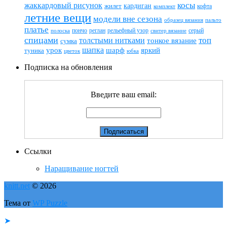
жаккардовый рисунок
косы
кардиган
жилет
комплект
кофта
летние вещи
модели вне сезона
пальто
образец вязания
платье
пончо
реглан
рельефный узор
серый
полоска
свитер вязание
спицами
топ
толстыми нитками
тонкое вязание
сумка
шапка
шарф
яркий
урок
туника
цветок
юбка
Подписка на обновления
Введите ваш email:
Ссылки
Наращивание ногтей
knitt.net
© 2026
Тема от
WP Puzzle
➤