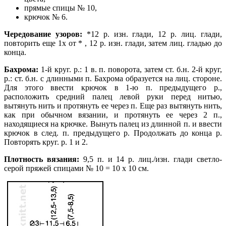
прямые спицы № 10,
крючок № 6.
Чередование узоров:
*12 р. изн. глади, 12 р. лиц. глади,
повторить еще 1х от * , 12 р. изн. глади, затем лиц. гладью до
конца.
Бахрома:
1-й круг. р.: 1 в. п. поворота, затем ст. б.н. 2-й круг,
р.: ст. б.н. с длинными п. Бахрома образуется на лиц. стороне.
Для этого ввести крючок в 1-ю п. предыдущего р.,
расположить средний палец левой руки перед нитью,
вытянуть нить и протянуть ее через п. Еще раз вытянуть нить,
как при обычном вязании, и протянуть ее через 2 п.,
находящиеся на крючке. Вынуть палец из длинной п. и ввести
крючок в след. п. предыдущего р. Продолжать до конца р.
Повторять круг. р. 1 и 2.
Плотность вязания:
9,5 п. и 14 р. лиц./изн. глади светло-
серой пряжей спицами № 10 = 10 х 10 см.