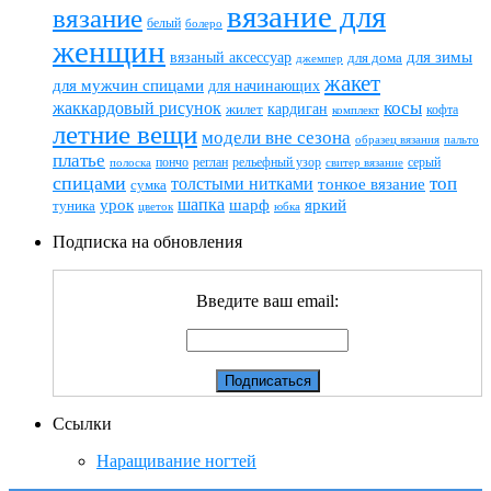
вязание для
вязание
белый
болеро
женщин
вязаный аксессуар
для зимы
для дома
джемпер
жакет
для мужчин спицами
для начинающих
жаккардовый рисунок
косы
кардиган
жилет
комплект
кофта
летние вещи
модели вне сезона
пальто
образец вязания
платье
пончо
реглан
рельефный узор
серый
полоска
свитер вязание
спицами
топ
толстыми нитками
тонкое вязание
сумка
шапка
шарф
яркий
урок
туника
цветок
юбка
Подписка на обновления
Введите ваш email:
Ссылки
Наращивание ногтей