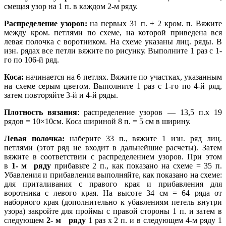
смещая узор на 1 п. в каждом 2-м ряду.
Распределение узоров:
на первых 31 п. + 2 кром. п. Вяжите
между кром. петлями по схеме, на которой приведена вся
левая полочка с воротником. На схеме указаны лиц. ряды. В
изн. рядах все петли вяжите по рисунку. Выполните 1 раз с 1-
го по 106-й ряд.
Коса:
начинается на 6 петлях. Вяжите по участках, указанным
на схеме серым цветом. Выполните 1 раз с 1-го по 4-й ряд,
затем повторяйте 3-й и 4-й ряды.
Плотность вязания
: распределение узоров — 13,5 п.х 19
рядов = 10×10см. Коса шириной 8 п. = 5 см в ширину.
Левая полочка:
наберите 33 п., вяжите 1 изн. ряд лиц.
петлями (этот ряд не входит в дальнейшие расчеты). Затем
вяжите в соответствии с распределением узоров. При этом
в
1- м ряду
прибавьте 2 п., как показано на схеме = 35 п.
Убавления и прибавления выполняйте, как показано на схеме:
для приталивания с правого края и прибавления для
воротника с левого края. На высоте 34 см = 64 ряда от
наборного края (дополнительно к убавлениям петель внутри
узора) закройте для проймы с правой стороны 1 п. и затем в
следующем
2- м ряду
1 раз х 2 п. и в следующем 4-м ряду 1