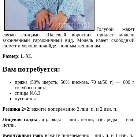
Голубой жакет
связан спицами. Шалевый воротник придает модели
законченный гармоничный вид. Модель имеет свободный
силуэт и хорошо подойдет полным женщинам.
Размер:
L-XL
Вам потребуется:
пряжа (50% шерсть, 50% вискоза, 70 м/50 г) — 600 г
голубого цвета,
спицы №6,3
пуговицы.
Резинка 2×2
: вяжите попеременно 2 лиц. п. и 2 изн. п.
Лицевая гладь:
лиц. ряды — лиц. петли, изн. ряды — изн.
петли.
Жемчужный узор:
вяжите попеременно 1 лиц. п. и 1 изн. п.,