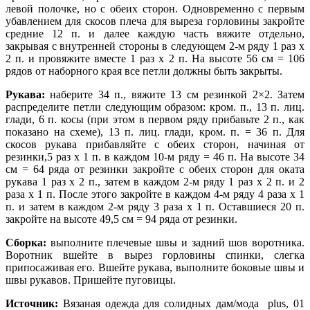
левой полочке, но с обеих сторон. Одновременно с первым
убавлением для скосов плеча для выреза горловины закройте
средние 12 п. и далее каждую часть вяжите отдельно,
закрывая с внутренней стороны в следующем 2-м ряду 1 раз х
2 п. и провяжите вместе 1 раз х 2 п. На высоте 56 см = 106
рядов от наборного края все петли должны быть закрыты.
Рукава:
наберите 34 п., вяжите 13 см резинкой 2×2. Затем
распределите петли следующим образом: кром. п., 13 п. лиц.
глади, 6 п. косы (при этом в первом ряду прибавьте 2 п., как
показано на схеме), 13 п. лиц. глади, кром. п. = 36 п. Для
скосов рукава прибавляйте с обеих сторон, начиная от
резинки,5 раз х 1 п. в каждом 10-м ряду = 46 п. На высоте 34
см = 64 ряда от резинки закройте с обеих сторон для оката
рукава 1 раз х 2 п., затем в каждом 2-м ряду 1 раз х 2 п. и 2
раза х 1 п. После этого закройте в каждом 4-м ряду 4 раза х 1
п. и затем в каждом 2-м ряду 3 раза х 1 п. Оставшиеся 20 п.
закройте на высоте 49,5 см = 94 ряда от резинки.
Сборка:
выполните плечевые швы и задний шов воротника.
Воротник вшейте в вырез горловины спинки, слегка
припосаживая его. Вшейте рукава, выполните боковые швы и
швы рукавов. Пришейте пуговицы.
Источник:
Вязаная одежда для солидных дам/мода plus, 01