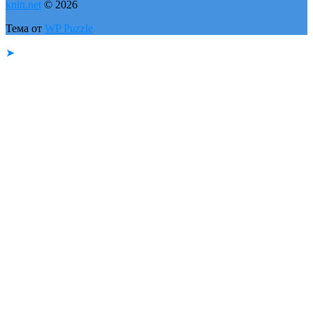
knitt.net
© 2026
Тема от
WP Puzzle
➤