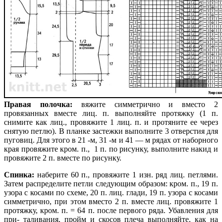
Правая полочка:
вяжите симметрично и вместо 2
провязанных вместе лиц. п. выполняйте протяжку (1 п.
снимите как лиц., провяжите 1 лиц. п. и протяните ее через
снятую петлю). В планке застежки выполните 3 отверстия для
пуговиц. Для этого в 21 -м, 31 -м и 41 — м рядах от наборного
края провяжите кром. п., 1 п. по рисунку, выполните накид и
провяжите 2 п. вместе по рисунку.
Спинка:
наберите 60 п., провяжите 1 изн. ряд лиц. петлями.
Затем распределите петли следующим образом: кром. п., 19 п.
узора с косами по схеме, 20 п. лиц. глади, 19 п. узора с косами
симметрично, при этом вместо 2 п. вместе лиц. провяжите 1
протяжку, кром. п. = 64 п. после первого ряда. Убавления для
при- таливания, пройм и скосов плеча выполняйте, как на