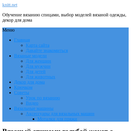
knitt.net
Обучение вязанию спицами, выбор моделей вязаной одежды,
декор для дома
Меню
Главная
Карта сайта
Давайте знакомиться
Вязаные модели
Для женщин
Для мужчин
Для детей
Для животных
Декор для дома
Крючком
Советы
Урок по вязанию
Видео
Вязальные машины
Аксессуары для вязальных машин
Моталки для пряжи