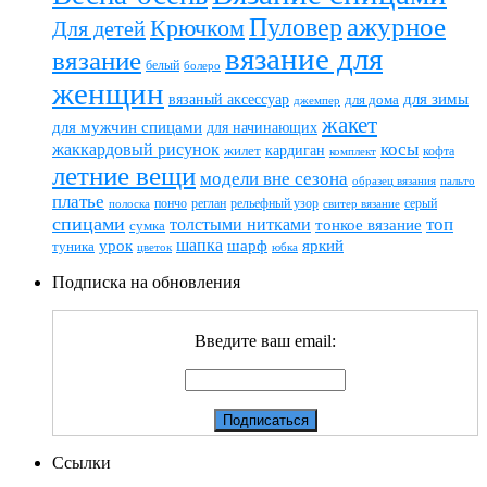
ажурное
Пуловер
Крючком
Для детей
вязание для
вязание
белый
болеро
женщин
вязаный аксессуар
для зимы
для дома
джемпер
жакет
для мужчин спицами
для начинающих
жаккардовый рисунок
косы
кардиган
жилет
комплект
кофта
летние вещи
модели вне сезона
пальто
образец вязания
платье
пончо
реглан
рельефный узор
серый
полоска
свитер вязание
спицами
топ
толстыми нитками
тонкое вязание
сумка
шапка
шарф
яркий
урок
туника
цветок
юбка
Подписка на обновления
Введите ваш email:
Ссылки