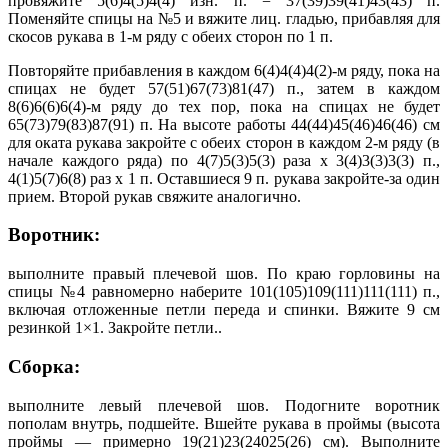
провяжите 5(6)4(5)4(4) изн. п. = 37(39)39(41)43(43) п.
Поменяйте спицы на №5 и вяжите лиц. гладью, прибавляя для
скосов рукава в 1-м ряду с обеих сторон по 1 п.
Повторяйте прибавления в каждом 6(4)4(4)4(2)-м ряду, пока на
спицах не будет 57(51)67(73)81(47) п., затем в каждом
8(6)6(6)6(4)-м ряду до тех пор, пока на спицах не будет
65(73)79(83)87(91) п. На высоте работы 44(44)45(46)46(46) см
для оката рукава закройте с обеих сторон в каждом 2-м ряду (в
начале каждого ряда) по 4(7)5(3)5(3) раза х 3(4)3(3)3(3) п.,
4(1)5(7)6(8) раз х 1 п. Оставшиеся 9 п. рукава закройте-за один
прием. Второй рукав свяжите аналогично.
Воротник:
выполните правый плечевой шов. По краю горловины на
спицы №4 равномерно наберите 101(105)109(111)111(111) п.,
включая отложенные петли переда и спинки. Вяжите 9 см
резинкой 1×1. Закройте петли..
Сборка:
выполните левый плечевой шов. Подогните воротник
пополам внутрь, подшейте. Вшейте рукава в проймы (высота
проймы — примерно 19(21)23(24025(26) см). Выполните