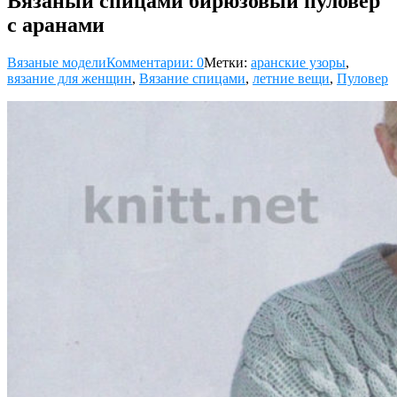
Вязаный спицами бирюзовый пуловер
с аранами
Вязаные модели
Комментарии: 0
Метки:
аранские узоры
,
вязание для женщин
,
Вязание спицами
,
летние вещи
,
Пуловер