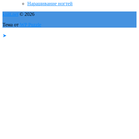
Наращивание ногтей
knitt.net
© 2026
Тема от
WP Puzzle
➤