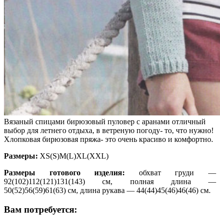
Вязаный спицами бирюзовый пуловер с аранами отличный
выбор для летнего отдыха, в ветреную погоду- то, что нужно!
Хлопковая бирюзовая пряжа- это очень красиво и комфортно.
Размеры:
XS(S)M(L)XL(XXL)
Размеры готового изделия:
обхват груди —
92(102)112(121)131(143) см, полная длина —
50(52)56(59)61(63) см, длина рукава — 44(44)45(46)46(46) см.
Вам потребуется: