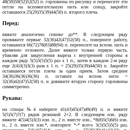
48(50)50(52)52(52) п. горловины по рисунку и перенесите эти
петли на вспомогательную нить или спицу, закройте
оставшиеся 25(29)35(39)44(50) п. второго плеча.
Перед:
вяжите аналогично спинке до**. В следующем ряду
провяжите первые 32(36)42(47)52(58) п., поверните работу,
оставшиеся 66(72)78(83)88(94) п. перенесите на вспом. нить и
временно отложите. Далее вяжите только первую часть,
убавляя для закругления выреза с внутренней стороны в
каждом ряду 5(5)3(5)5(5) раз х 1 п., затем в каждом 2-м ряду
еще 2(4)3(3)3(3) раза х 1 п. = 25(29)35(39)44(50) п. Закройте
оставшиеся петли плеча за один прием. Затем средние
34(36)36(36)36(36) п. оставьте на вспом. нити =
32(36)42(47)52(58) п. и довяжите вторую сторону горловины
симметрично.
Рукава:
на спицы №4 наберите 41(43)45(47)49(49) п. и вяжите
5(5)5(7)7(7) рядов резинкой 2×2. В следующем изн. ряду
вяжите 4(5)4(5)3(3) изн. п., 2 п. вместе изн., *8(8)5(5)6(6) изн.
п., 2 п. вместе изн.*, повторите *-* всего 3(3)5(5)5(5) раз,