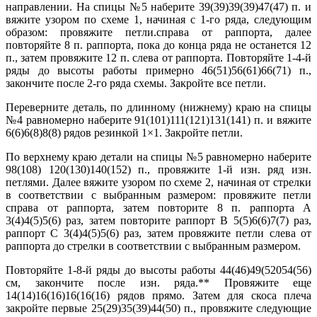
направлении. На спицы №5 наберите 39(39)39(39)47(47) п. и
вяжите узором по схеме 1, начиная с 1-го ряда, следующим
образом: провяжите петли.справа от раппорта, далее
повторяйте 8 п. раппорта, пока до конца ряда не останется 12
п., затем провяжите 12 п. слева от раппорта. Повторяйте 1-4-й
ряды до высоты работы примерно 46(51)56(61)66(71) п.,
закончите после 2-го ряда схемы. Закройте все петли.
Переверните деталь, по длинному (нижнему) краю на спицы
№4 равномерно наберите 91(101)111(121)131(141) п. и вяжите
6(6)6(8)8(8) рядов резинкой 1×1. Закройте петли.
По верхнему краю детали на спицы №5 равномерно наберите
98(108) 120(130)140(152) п., провяжите 1-й изн. ряд изн.
петлями. Далее вяжите узором по схеме 2, начиная от стрелки
в соответствии с выбранным размером: провяжите петли
справа от раппорта, затем повторите 8 п. раппорта А
3(4)4(5)5(6) раз, затем повторите раппорт В 5(5)6(6)7(7) раз,
раппорт С 3(4)4(5)5(6) раз, затем провяжите петли слева от
раппорта до стрелки в соответствии с выбранным размером.
Повторяйте 1-8-й ряды до высоты работы 44(46)49(52054(56)
см, закончите после изн. ряда.** Провяжите еще
14(14)16(16)16(16(16) рядов прямо. Затем для скоса плеча
закройте первые 25(29)35(39)44(50) п., провяжите следующие