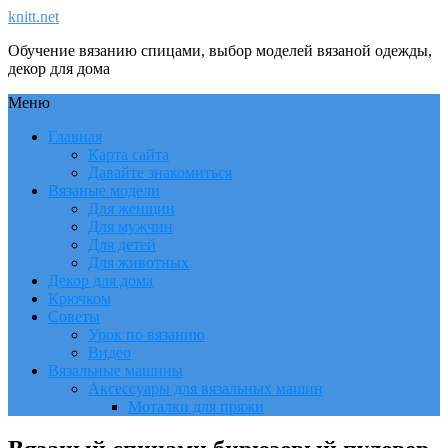
knitt.net
Обучение вязанию спицами, выбор моделей вязаной одежды,
декор для дома
Меню
Главная
Карта сайта
Давайте знакомиться
Вязаные модели
Для женщин
Для мужчин
Для детей
Для животных
Декор для дома
Крючком
Советы
Урок по вязанию
Видео
Вязальные машины
Аксессуары для вязальных машин
Моталки для пряжи