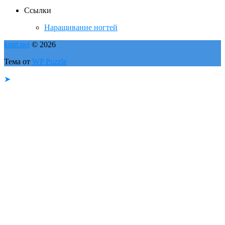
Ссылки
Наращивание ногтей
knitt.net
© 2026
Тема от
WP Puzzle
➤