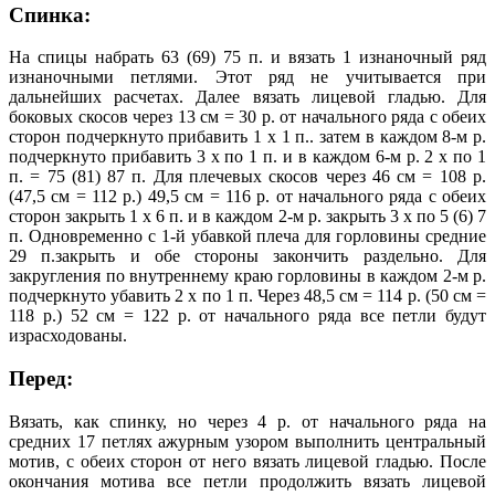
Спинка:
На спицы набрать 63 (69) 75 п. и вязать 1 изнаночный ряд
изнаночными петлями. Этот ряд не учитывается при
дальнейших расчетах. Далее вязать лицевой гладью. Для
боковых скосов через 13 см = 30 р. от начального ряда с обеих
сторон подчеркнуто прибавить 1 х 1 п.. затем в каждом 8-м р.
подчеркнуто прибавить 3 х по 1 п. и в каждом 6-м р. 2 х по 1
п. = 75 (81) 87 п. Для плечевых скосов через 46 см = 108 р.
(47,5 см = 112 р.) 49,5 см = 116 р. от начального ряда с обеих
сторон закрыть 1 х 6 п. и в каждом 2-м р. закрыть 3 х по 5 (6) 7
п. Одновременно с 1-й убавкой плеча для горловины средние
29 п.закрыть и обе стороны закончить раздельно. Для
закругления по внутреннему краю горловины в каждом 2-м р.
подчеркнуто убавить 2 х по 1 п. Через 48,5 см = 114 р. (50 см =
118 р.) 52 см = 122 р. от начального ряда все петли будут
израсходованы.
Перед:
Вязать, как спинку, но через 4 р. от начального ряда на
средних 17 петлях ажурным узором выполнить центральный
мотив, с обеих сторон от него вязать лицевой гладью. После
окончания мотива все петли продолжить вязать лицевой