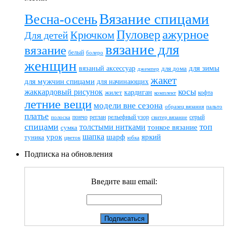
Вязание спицами
Весна-осень
ажурное
Пуловер
Крючком
Для детей
вязание для
вязание
белый
болеро
женщин
вязаный аксессуар
для зимы
для дома
джемпер
жакет
для мужчин спицами
для начинающих
жаккардовый рисунок
косы
кардиган
жилет
комплект
кофта
летние вещи
модели вне сезона
пальто
образец вязания
платье
пончо
реглан
рельефный узор
серый
полоска
свитер вязание
спицами
топ
толстыми нитками
тонкое вязание
сумка
шапка
шарф
яркий
урок
туника
цветок
юбка
Подписка на обновления
Введите ваш email: