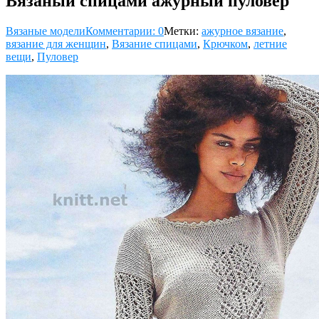
Вязаный спицами ажурный пуловер
Вязаные модели
Комментарии: 0
Метки:
ажурное вязание
,
вязание для женщин
,
Вязание спицами
,
Крючком
,
летние
вещи
,
Пуловер