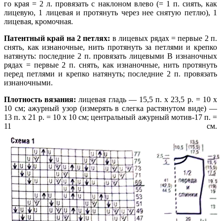
го края = 2 л. провязать с наклоном влево (= 1 п. сиять, как
лицевую, 1 лицевая и протянуть через нее снятую петлю), 1
лицевая, кромочная.
Патентный край на 2 петлях:
в лицевых рядах = первые 2 п.
снять, как изнаночные, нить протянуть за петлями и крепко
натянуть: последние 2 п. провязать лицевыми В изнаночных
рядах = первые 2 п. снять, как изнаночные, нить протянуть
перед петлями и крепко натянуть; последние 2 п. провязать
изнаночными.
Плотность вязания:
лицевая гладь — 15,5 п. х 23,5 р. = 10 х
10 см; ажурный узор (измерять в слегка растянутом виде) —
13 п. х 21 р. = 10 х 10 см; центральный ажурный мотив-17 п. =
11 см.