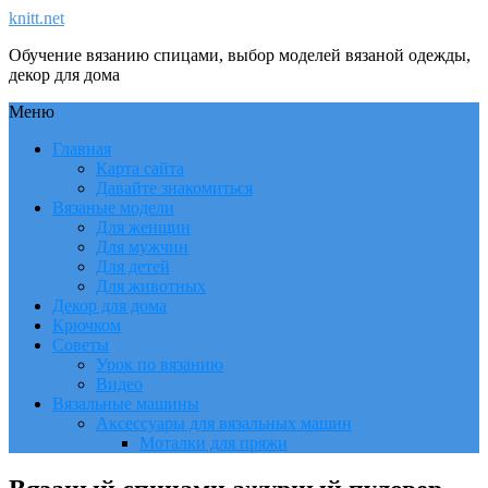
knitt.net
Обучение вязанию спицами, выбор моделей вязаной одежды,
декор для дома
Меню
Главная
Карта сайта
Давайте знакомиться
Вязаные модели
Для женщин
Для мужчин
Для детей
Для животных
Декор для дома
Крючком
Советы
Урок по вязанию
Видео
Вязальные машины
Аксессуары для вязальных машин
Моталки для пряжи