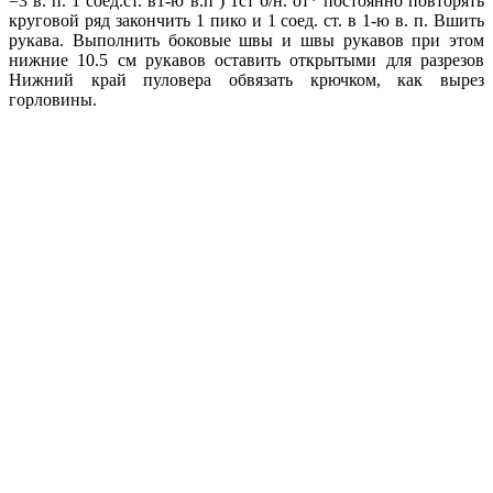
=3 в. п. 1 соед.ст. в1-ю в.п ) 1ст б/н. от* постоянно повторять
круговой ряд закончить 1 пико и 1 соед. ст. в 1-ю в. п. Вшить
рукава. Выполнить боковые швы и швы рукавов при этом
нижние 10.5 см рукавов оставить открытыми для разрезов
Нижний край пуловера обвязать крючком, как вырез
горловины.