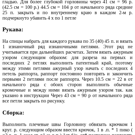
гладью. Для более глубокой горловины через 41 см = 96 р.
(42.5 см = 100 р.) 44.5 см = 104 р от начального ряда средние
25 п. закрыть и по внутреннему краю в каждом 2-м р.
подчеркнуто убавить 4 х по 1 петле
Рукава:
На спицы набрать для каждого рукава по 35 (40) 45 п. и вязать
1 изнаночный ряд изнаночными петлями. Этот ряд не
учитывается при дальнейших расчетах. Затем вязать ажурным
узором следующим образом: для разреза на первых и
последних 2 петлях выполнить патентный край, поэтому
между этими петлями ажурный узор начать с последних 4
петель раппорта, раппорт постоянно повторять и закончить
первыми 2 петлями после раппорта. Через 10.5 см = 22 в от
начального ряда с обоих сторон выполнить обычные
кромочные и между ними вязать ажурным узором так. как
указано в инструкции Через 43 см = 90 р от начального ряда
все петли закрыть по рисунку.
Сборка:
Выполнить плечевые швы Горловину обвязать крючком 1
круг. р. следующим образом ввести крючок, 1 в .п. * 1 пико (