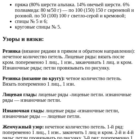
пряжа (80% шерсти альпака. 14% овечьей шерсти. 6%
полиамида: 80 м/50 г) — по 100 (150) 150 г сиреневой и
розовой. по 50 (100) 100 г светло-серой и кремовой;
спицы № 5 и 6;
круговые спицы № 5.
Узоры и вязки:
Резинка
(вязание рядами в прямом и обратном направлении):
нечетное количество петель. Лицевые ряды: вязать после
кром. попеременно 1 лиц., 1 изн., заканчивать 1 лиц. и кром.
Изнаночные ряды; петли провязывать по рисунку.
Резинка (вязание по кругу):
четное количество петель.
Вязать попеременно 1 лиц., 1 изн.
Лицевая гладь:
лицевые ряды -лицевые петли. изнаночные
ряды — изнаночные петли.
Изнаночная гладь:
лицевые ряды -изнаночные петли,
изнаночные ряды — лицевые петли.
Жемчужный узор:
нечетное количество петель. 1-й ряд:
попеременно 1 лиц., 1 изн.. закончить 1 лиц и кром. 2-й и 4-й
ряды: петли провязывать по рисунку. 3-й ряд: попеременно 1