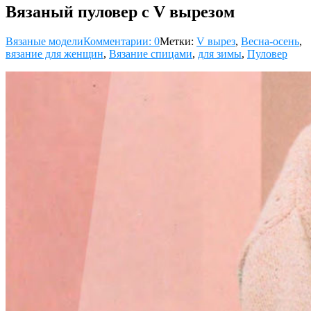
Вязаный пуловер с V вырезом
Вязаные модели
Комментарии: 0
Метки:
V вырез
,
Весна-осень
,
вязание для женщин
,
Вязание спицами
,
для зимы
,
Пуловер