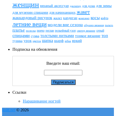
женщин
вязаный аксессуар
для зимы
для дома
джемпер
жакет
для мужчин спицами
для начинающих
жаккардовый рисунок
косы
кардиган
жилет
комплект
кофта
летние вещи
модели вне сезона
пальто
образец вязания
платье
пончо
реглан
рельефный узор
серый
полоска
свитер вязание
спицами
топ
толстыми нитками
тонкое вязание
сумка
шапка
шарф
яркий
урок
туника
цветок
юбка
Подписка на обновления
Введите ваш email:
Ссылки
Наращивание ногтей
knitt.net
© 2026