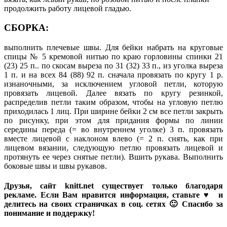
продолжить работу лицевой гладью.
СБОРКА:
выполнить плечевые швы. Для бейки набрать на круговые
спицы № 5 кремовой нитью по краю горловины спинки 21
(23) 25 п.. по скосам выреза по 31 (32) 33 п., из уголка выреза
1 п. и на всех 84 (88) 92 п. сначала провязать по кругу 1 р.
изнаночными, за исключением угловой петли, которую
провязать лицевой. Далее вязать по кругу резинкой,
распределив петли таким образом, чтобы на угловую петлю
приходилась 1 лиц. При ширине бейки 2 см все петли закрыть
по рисунку, при этом для придания формы по линии
середины переда (= во внутреннем уголке) 3 п. провязать
вместе лицевой с наклоном влево (= 2 п. снять, как при
лицевом вязании, следующую петлю провязать лицевой и
протянуть ее через снятые петли). Вшить рукава. Выполнить
боковые швы и швы рукавов.
Друзья, сайт knitt.net существует только благодаря
рекламе. Если Вам нравится информация, ставьте ♥ и
делитесь на своих страничках в соц. сетях 🙂 Спасибо за
понимание и поддержку!