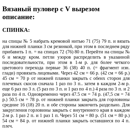
Вязаный пуловер с V вырезом
описание:
СПИНКА:
на спицы № 5 набрать кремовой нитью 71 (75) 79 п. и вязать
для нижней планки 3 см резинкой, при этом в последнем ряду
прибавить 1 п. = на спицах 72 (76) 80 п. Перейти на спицы №
6 и между кром. петли узоров распределить в указанной
последовательности, при этом в 1-м р. для более четкого
цветового перехода первые 36 (38) 40 п. (= фрагмент изн.
глади) провязать лицевыми. Через 42 см = 66 р. (42 см = 66 р.)
45 см = 70 р от нижней планки закрыть с обеих сторон для
плечевых скосов сначала 1 раз по 3 п.. затем в каждом 2-м р.
еще 6 раз по 3 л. (5 раз по 3 п. и 1 раз по 4 п.) 4 раза по 3 п. и 2
раза по 4 п. Одновременно через 47.5 см = 74 р. (47,5 см = 74
р.) 50.5 см = 78 р. от нижней планки закрыть для горловины
средние 16 (18) 20 п. и обе стороны закончить раздельно. Для
закругления горловины закрыть с внутреннего края в каждом
2-м р. 1 раз 2 п. и 1 раз 1 п. Через 51 см = 80 р. (51 см = 80 р.)
54 см = 84 р. от нижней планки закрыть оставшиеся по 4 п.
плеч.