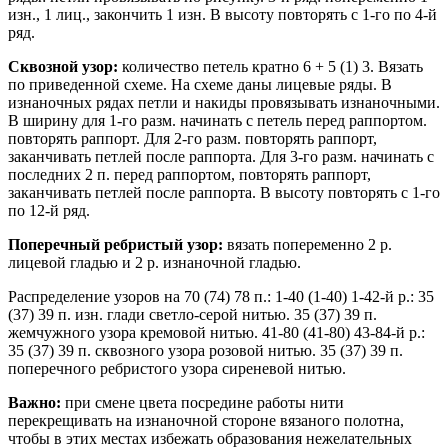
изн., 1 лиц., закончить 1 изн. В высоту повторять с 1-го по 4-й
ряд.
Сквозной узор:
количество петель кратно 6 + 5 (1) 3. Вязать
по приведенной схеме. На схеме даны лицевые ряды. В
изнаночных рядах петли и накиды провязывать изнаночными.
В ширину для 1-го разм. начинать с петель перед раппортом.
повторять раппорт. Для 2-го разм. повторять раппорт,
заканчивать петлей после раппорта. Для 3-го разм. начинать с
последних 2 п. перед раппортом, повторять раппорт,
заканчивать петлей после раппорта. В высоту повторять с 1-го
по 12-й ряд.
Поперечный ребристый узор:
вязать попеременно 2 р.
лицевой гладью и 2 р. изнаночной гладью.
Распределение узоров на 70 (74) 78 п.: 1-40 (1-40) 1-42-й р.: 35
(37) 39 п. изн. глади светло-серой нитью. 35 (37) 39 п.
жемчужного узора кремовой нитью. 41-80 (41-80) 43-84-й р.:
35 (37) 39 п. сквозного узора розовой нитью. 35 (37) 39 п.
поперечного ребристого узора сиреневой нитью.
Важно:
при смене цвета посредине работы нити
перекрещивать на изнаночной стороне вязаного полотна,
чтобы в этих местах избежать образования нежелательных