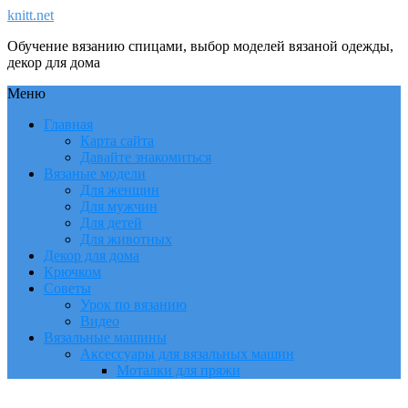
knitt.net
Обучение вязанию спицами, выбор моделей вязаной одежды,
декор для дома
Меню
Главная
Карта сайта
Давайте знакомиться
Вязаные модели
Для женщин
Для мужчин
Для детей
Для животных
Декор для дома
Крючком
Советы
Урок по вязанию
Видео
Вязальные машины
Аксессуары для вязальных машин
Моталки для пряжи