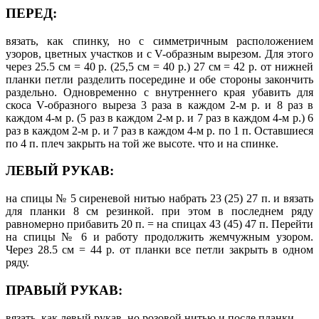
ПЕРЕД:
вязать, как спинку, но с симметричным расположением
узоров, цветных участков и с V-образным вырезом. Для этого
через 25.5 см = 40 р. (25,5 см = 40 р.) 27 см = 42 р. от нижней
планки петли разделить посередине и обе стороны закончить
раздельно. Одновременно с внутреннего края убавить для
скоса V-образного выреза 3 раза в каждом 2-м р. и 8 раз в
каждом 4-м р. (5 раз в каждом 2-м р. и 7 раз в каждом 4-м р.) 6
раз в каждом 2-м р. и 7 раз в каждом 4-м р. по 1 п. Оставшиеся
по 4 п. плеч закрыть на той же высоте. что и на спинке.
ЛЕВЫЙ РУКАВ:
на спицы № 5 сиреневой нитью набрать 23 (25) 27 п. и вязать
для планки 8 см резинкой. при этом в последнем ряду
равномерно прибавить 20 п. = на спицах 43 (45) 47 п. Перейти
на спицы № 6 и работу продолжить жемчужным узором.
Через 28.5 см = 44 р. от планки все петли закрыть в одном
ряду.
ПРАВЫЙ РУКАВ:
вязать, как левый рукав, но розовой нитью и после планки