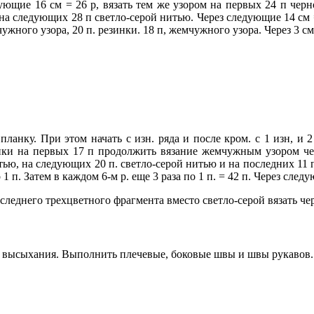
ющие 16 см = 26 р, вязать тем же узором на первых 24 п черн
, на следующих 28 п светло-серой нитью. Через следующие 14 см 
жного узора, 20 п. резинки. 18 п, жемчужного узора. Через 3 см
ланку. При этом начать с изн. ряда и после кром. с 1 изн, и 2
нки на первых 17 п продолжить вязание жемчужным узором че
итью, на следующих 20 п. светло-серой нитью и на последних 11 
1 п. Затем в каждом 6-м р. еще 3 раза по 1 п. = 42 п. Через след
оследнего трехцветного фрагмента вместо светло-серой вязать ч
до высыхания. Выполнить плечевые, боковые швы и швы рукавов.