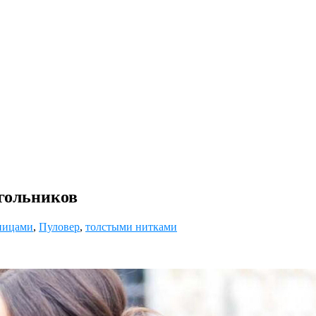
гольников
пицами
,
Пуловер
,
толстыми нитками