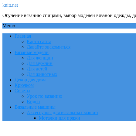
knitt.net
Обучение вязанию спицами, выбор моделей вязаной одежды, де
Меню
Главная
Карта сайта
Давайте знакомиться
Вязаные модели
Для женщин
Для мужчин
Для детей
Для животных
Декор для дома
Крючком
Советы
Урок по вязанию
Видео
Вязальные машины
Аксессуары для вязальных машин
Моталки для пряжи