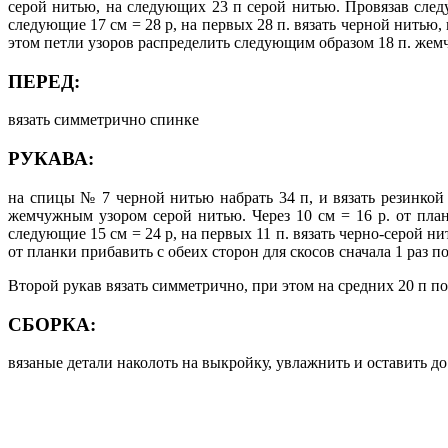
серой нитью, на следующих 23 п серой нитью. Провязав следу
следующие 17 см = 28 р, на первых 28 п. вязать черной нитью
этом петли узоров распределить следующим образом 18 п. жемчу
ПЕРЕД:
вязать симметрично спинке
РУКАВА:
на спицы № 7 черной нитью набрать 34 п, и вязать резинкой п
жемчужным узором серой нитью. Через 10 см = 16 р. от пла
следующие 15 см = 24 р, на первых 11 п. вязать черно-серой н
от планки прибавить с обеих сторон для скосов сначала 1 раз по 
Второй рукав вязать симметрично, при этом на средних 20 п п
СБОРКА:
вязаные детали наколоть на выкройку, увлажнить и оставить 