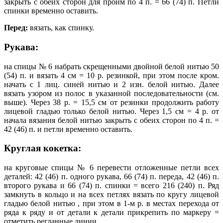
закрыть с обеих сторон для пройм по 4 п. = 66 (74) п. Петли
спинки временно оставить.
Перед:
вязать, как спинку.
Рукава:
на спицы № 6 набрать скрещенными двойной белой нитью 50
(54) п. и вязать 4 см = 10 р. резинкой, при этом после кром.
начать с 1 лиц. синей нитью и 2 изн. белой нитью. Далее
вязать узором из полос в указанной последовательности (см.
выше). Через 38 р. = 15,5 см от резинки продолжить работу
лицевой гладью только белой нитью. Через 1,5 см = 4 р. от
начала вязания белой нитью закрыть с обеих сторон по 4 п. =
42 (46) п. и петли временно оставить.
Круглая кокетка:
на круговые спицы № 6 перевести отложенные петли всех
деталей: 42 (46) п. одного рукава, 66 (74) п. переда, 42 (46) п.
второго рукава и 66 (74) п. спинки = всего 216 (240) п. Ряд
замкнуть в кольцо и на всех петлях вязать по кругу лицевой
гладью белой нитью , при этом в 1-м р. в местах перехода от
ряда к ряду и от детали к детали прикрепить по маркеру =
отметить регланные линии.