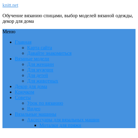
knitt.net
Обучение вязанию спицами, выбор моделей вязаной одежды,
декор для дома
Меню
Главная
Карта сайта
Давайте знакомиться
Вязаные модели
Для женщин
Для мужчин
Для детей
Для животных
Декор для дома
Крючком
Советы
Урок по вязанию
Видео
Вязальные машины
Аксессуары для вязальных машин
Моталки для пряжи