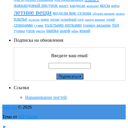
жаккардовый рисунок
косы
кардиган
жилет
комплект
кофта
летние вещи
модели вне сезона
пальто
образец вязания
платье
пончо
реглан
рельефный узор
серый
полоска
свитер вязание
спицами
топ
толстыми нитками
тонкое вязание
сумка
шапка
шарф
яркий
урок
туника
цветок
юбка
Подписка на обновления
Введите ваш email:
Ссылки
Наращивание ногтей
knitt.net
© 2026
Тема от
WP Puzzle
➤