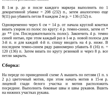
В 1-м р. до и после каждого маркера выполнить по 1
декоративной убавке = 208 (232) п., затем аналогично еще
9(11) раз убавить петли 8 каждом 2-м р. = 136 (152) п.
Одновременно через 6 см = 14 р. от начала круглой кокетки
вязать узором из полос по кругу: 4 р. темно-синих, затем от *
до ** (см. Последовательность полос). Закончить 4 р. темно
синей нитью, при этом каждый раз в 1-м р. новой полосы для
3-й п. и для каждой 4-й п. спицу вводить на 4 р. ниже. В
последнем темно-синем ряду равномерно убавить 8 (16) п. =
120 (136) п. Затем вязать по кругу резинкой и через 8 р. все
петли закрыть.
Сборка:
На переде по приведенной схеме А вышить по петлям (1 п. х
2 р.) цветочный мотив, при этом начать мотив в 15-м р.
лицевой глади белого участка и мотив расположить
посредине. Выполнить боковые швы и швы рукавов. Вшить
на нижних участках рукава.