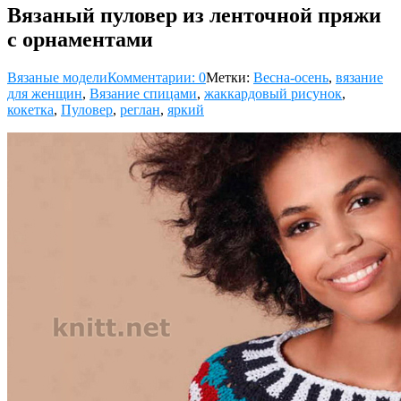
Вязаный пуловер из ленточной пряжи
с орнаментами
Вязаные модели
Комментарии: 0
Метки:
Весна-осень
,
вязание
для женщин
,
Вязание спицами
,
жаккардовый рисунок
,
кокетка
,
Пуловер
,
реглан
,
яркий