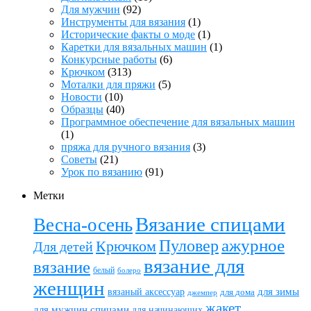
Для мужчин
(92)
Инструменты для вязания
(1)
Исторические факты о моде
(1)
Каретки для вязальных машин
(1)
Конкурсные работы
(6)
Крючком
(313)
Моталки для пряжи
(5)
Новости
(10)
Образцы
(40)
Программное обеспечение для вязальных машин
(1)
пряжа для ручного вязания
(3)
Советы
(21)
Урок по вязанию
(91)
Метки
Вязание спицами
Весна-осень
ажурное
Пуловер
Крючком
Для детей
вязание для
вязание
белый
болеро
женщин
вязаный аксессуар
для зимы
для дома
джемпер
жакет
для мужчин спицами
для начинающих