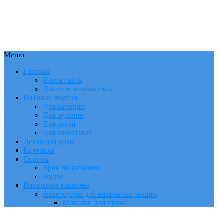
Меню
Главная
Карта сайта
Давайте знакомиться
Вязаные модели
Для женщин
Для мужчин
Для детей
Для животных
Декор для дома
Крючком
Советы
Урок по вязанию
Видео
Вязальные машины
Аксессуары для вязальных машин
Моталки для пряжи