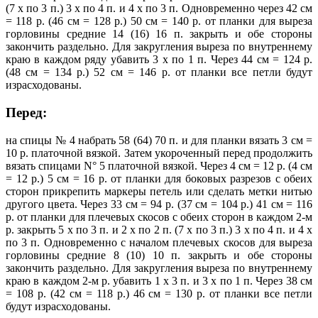
(7 х по 3 п.) 3 х по 4 п. и 4 х по 3 п. Одновременно через 42 см
= 118 р. (46 см = 128 р.) 50 см = 140 р. от планки для выреза
горловины средние 14 (16) 16 п. закрыть и обе стороны
закончить раздельно. Для закругления выреза по внутреннему
краю в каждом ряду убавить 3 х по 1 п. Через 44 см = 124 р.
(48 см = 134 р.) 52 см = 146 р. от планки все петли будут
израсходованы.
Перед:
на спицы № 4 набрать 58 (64) 70 п. и для планки вязать 3 см =
10 р. платочной вязкой. Затем укороченный перед продолжить
вязать спицами N° 5 платочной вязкой. Через 4 см = 12 р. (4 см
= 12 р.) 5 см = 16 р. от планки для боковых разрезов с обеих
сторон прикрепить маркеры петель или сделать метки нитью
другого цвета. Через 33 см = 94 р. (37 см = 104 р.) 41 см = 116
р. от планки для плечевых скосов с обеих сторон в каждом 2-м
р. закрыть 5 х по 3 п. и 2 х по 2 п. (7 х по 3 п.) 3 х по 4 п. и 4 х
по 3 п. Одновременно с началом плечевых скосов для выреза
горловины средние 8 (10) 10 п. закрыть и обе стороны
закончить раздельно. Для закругления выреза по внутреннему
краю в каждом 2-м р. убавить 1 х 3 п. и 3 х по 1 п. Через 38 см
= 108 р. (42 см = 118 р.) 46 см = 130 р. от планки все петли
будут израсходованы.