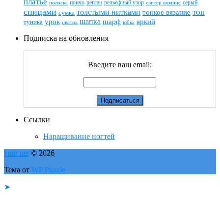
платье
пончо
реглан
рельефный узор
серый
полоска
свитер вязание
спицами
топ
толстыми нитками
тонкое вязание
сумка
шапка
шарф
яркий
урок
туника
цветок
юбка
Подписка на обновления
Введите ваш email:
Ссылки
Наращивание ногтей
knitt.net
© 2026
Тема от
WP Puzzle
➤