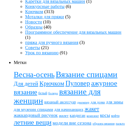
Каретки для вязальных машин
(1)
Конкурсные работы
(6)
Крючком
(313)
Моталки для пряжи
(5)
Новости
(10)
Образцы
(40)
Программное обеспечение для вязальных машин
(1)
пряжа для ручного вязания
(3)
Советы
(21)
Урок по вязанию
(91)
Метки
Вязание спицами
Весна-осень
ажурное
Пуловер
Крючком
Для детей
вязание для
вязание
белый
болеро
женщин
вязаный аксессуар
для зимы
для дома
джемпер
жакет
для мужчин спицами
для начинающих
жаккардовый рисунок
косы
кардиган
жилет
комплект
кофта
летние вещи
модели вне сезона
пальто
образец вязания