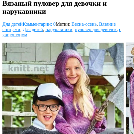
Вязаный пуловер для девочки и
нарукавники
Для детей
Комментарии: 0
Метки:
Весна-осень
,
Вязание
спицами
,
Для детей
,
нарукавники
,
пуловер для девочек
,
с
капюшоном