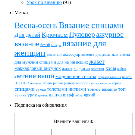
Урок по вязанию
(91)
Метки
Вязание спицами
Весна-осень
ажурное
Пуловер
Крючком
Для детей
вязание для
вязание
белый
болеро
женщин
вязаный аксессуар
для зимы
для дома
джемпер
жакет
для мужчин спицами
для начинающих
жаккардовый рисунок
косы
кардиган
жилет
комплект
кофта
летние вещи
модели вне сезона
пальто
образец вязания
платье
пончо
реглан
рельефный узор
серый
полоска
свитер вязание
спицами
топ
толстыми нитками
тонкое вязание
сумка
шапка
шарф
яркий
урок
туника
цветок
юбка
Подписка на обновления
Введите ваш email: