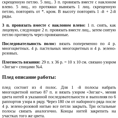
скрещенную петлю. 5 лиц.. 3 п. провязать вместе с наклоном
влево. 5 лиц., из протяжки вывязать 1 лиц. скрещенную
петлю, повторять от *. кром. В высоту повторять 1 -й + 2-й
ряды.
3 п. провязать вместе с наклоном влево:
1 п. снять, как
лицевую, следующие 2 п. провязать вместе лиц., затем снятую
петлю протянуть через провязанные.
Последовательность полос:
вязать попеременно по 4 р.
многоцветных. 4 р. пастельных многоцветных и 4 р. зелено-
розовых.
Плотность вязания:
29 п. х 36 р. = 10 х 10 см. связано узором
«Зигзаг» спицами №4.
Плед описание работы:
плед состоит из 4 полос. Для 1 -й полосы набрать
многоцветной нитью 87 п. и вязать узором «Зигзаг», меняя
цвета нитей в указанной последовательности и выполняя по 6
раппортов узора в ряду. Через 180 см от наборного ряда после
4 р. зелено-розовой нитью все петли закрыть. Три остальные
полосы связать аналогично. Концы нитей закрепить на
участках того же цвета.