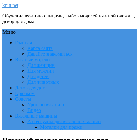
knitt.net
Обучение вязанию спицами, выбор моделей вязаной одежды,
декор для дома
Меню
Главная
Карта сайта
Давайте знакомиться
Вязаные модели
Для женщин
Для мужчин
Для детей
Для животных
Декор для дома
Крючком
Советы
Урок по вязанию
Видео
Вязальные машины
Аксессуары для вязальных машин
Моталки для пряжи