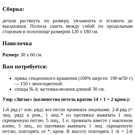
Сборка:
детали растянуть по размеру, увлажнить и оставить до
высыхания. Полосы сшить между собой по продольным
сторонам в полотнище размером 120 х 180 см.
Наволочка
Размер:
30 х 60 см
Вам потребуется:
пряжа секционного крашения (100% шерсти: 190 м/50 г)
— 150 г многоцветной:
спицы № 4; застежка-молния длиной 30 см.
Узор «Зигзаг» (количество петель кратно 14 + 1 + 2 кром.):
1-й ряд (= изн. ряд): все петли провязать лицевыми. 2-й ряд (=
лиц. ряд): к ром., 1 лиц..* из протяжки вывязать 1 лиц.
скрещенную петлю. 5 лиц., 3 п. провязать вместе с наклоном
влево, 5 лиц., из протяжки вывязать 1 лиц. скрещенную
петлю, повторять от *, кром. В высоту повторять 1 -й + 2-й