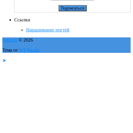
Ссылки
Наращивание ногтей
knitt.net
© 2026
Тема от
WP Puzzle
➤