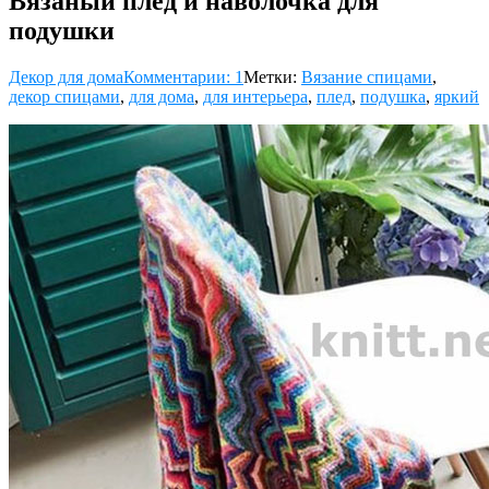
Вязаный плед и наволочка для
подушки
Декор для дома
Комментарии: 1
Метки:
Вязание спицами
,
декор спицами
,
для дома
,
для интерьера
,
плед
,
подушка
,
яркий