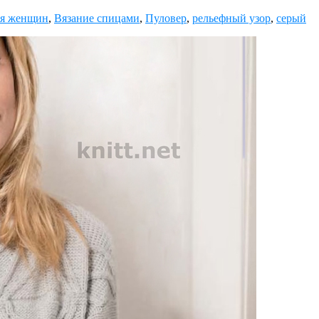
ля женщин
,
Вязание спицами
,
Пуловер
,
рельефный узор
,
серый