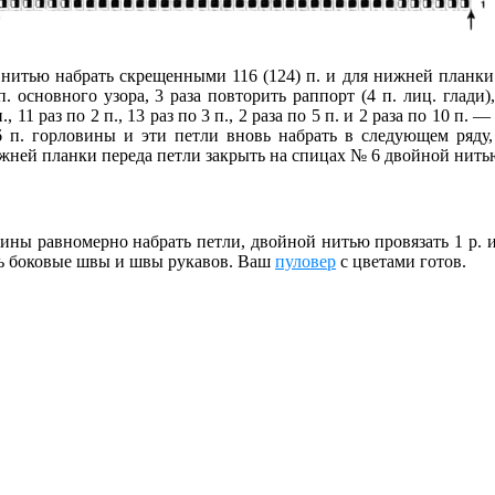
нитью набрать скрещенными 116 (124) п. и для нижней планки в
 п. основного узора, 3 раза повторить раппорт (4 п. лиц. глад
, 11 раз по 2 п., 13 раз по 3 п., 2 раза по 5 п. и 2 раза по 10 п
6 п. горловины и эти петли вновь набрать в следующем ряду, 
жней планки переда петли закрыть на спицах № 6 двойной нитью
ны равномерно набрать петли, двойной нитью провязать 1 р. 
ь боковые швы и швы рукавов. Ваш
пуловер
с цветами готов.