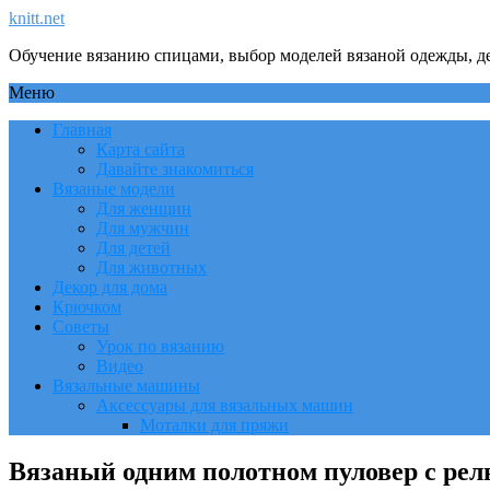
knitt.net
Обучение вязанию спицами, выбор моделей вязаной одежды, де
Меню
Главная
Карта сайта
Давайте знакомиться
Вязаные модели
Для женщин
Для мужчин
Для детей
Для животных
Декор для дома
Крючком
Советы
Урок по вязанию
Видео
Вязальные машины
Аксессуары для вязальных машин
Моталки для пряжи
Вязаный одним полотном пуловер с ре