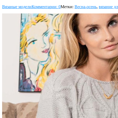
Вязаные модели
Комментарии: 0
Метки:
Весна-осень
,
вязание д