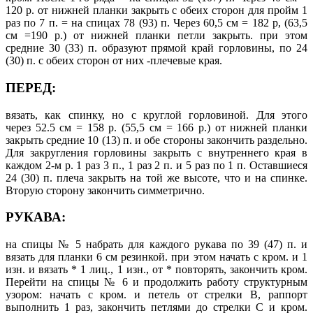
120 р. от нижней планки закрыть с обеих сторон для пройм 1
раз по 7 п. = на спицах 78 (93) п. Через 60,5 см = 182 р, (63,5
см =190 р.) от нижней планки петли закрыть. при этом
средние 30 (33) п. образуют прямой край горловины, по 24
(30) п. с обеих сторон от них -плечевые края.
ПЕРЕД:
вязать, как спинку, но с круглой горловиной. Для этого
через 52.5 см = 158 р. (55,5 см = 166 р.) от нижней планки
закрыть средние 10 (13) п. и обе стороны закончить раздельно.
Для закругления горловины закрыть с внутреннего края в
каждом 2-м р. 1 раз 3 п., 1 раз 2 п. и 5 раз по 1 п. Оставшиеся
24 (30) п. плеча закрыть на той же высоте, что и на спинке.
Вторую сторону закончить симметрично.
РУКАВА:
на спицы № 5 набрать для каждого рукава по 39 (47) п. и
вязать для планки 6 см резинкой. при этом начать с кром. и 1
изн. и вязать * 1 лиц., 1 изн., от * повторять, закончить кром.
Перейти на спицы № 6 и продолжить работу структурным
узором: начать с кром. и петель от стрелки В, раппорт
выполнить 1 раз, закончить петлями до стрелки С и кром.