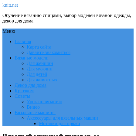
knitt.net
Обучение вязанию спицами, выбор моделей вязаной одежды,
декор для дома
Меню
Главная
Карта сайта
Давайте знакомиться
Вязаные модели
Для женщин
Для мужчин
Для детей
Для животных
Декор для дома
Крючком
Советы
Урок по вязанию
Видео
Вязальные машины
Аксессуары для вязальных машин
Моталки для пряжи