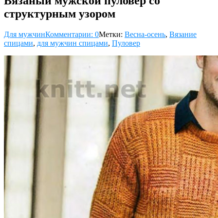
Вязаный мужской пуловер со
структурным узором
Для мужчин
Комментарии: 0
Метки:
Весна-осень
,
Вязание
спицами
,
для мужчин спицами
,
Пуловер