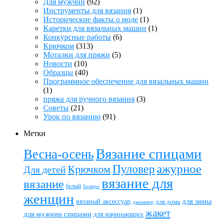
Для мужчин
(92)
Инструменты для вязания
(1)
Исторические факты о моде
(1)
Каретки для вязальных машин
(1)
Конкурсные работы
(6)
Крючком
(313)
Моталки для пряжи
(5)
Новости
(10)
Образцы
(40)
Программное обеспечение для вязальных машин
(1)
пряжа для ручного вязания
(3)
Советы
(21)
Урок по вязанию
(91)
Метки
Вязание спицами
Весна-осень
ажурное
Пуловер
Крючком
Для детей
вязание для
вязание
белый
болеро
женщин
вязаный аксессуар
для зимы
для дома
джемпер
жакет
для мужчин спицами
для начинающих