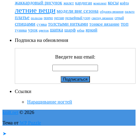
жаккардовый рисунок
косы
кардиган
жилет
комплект
кофта
летние вещи
модели вне сезона
пальто
образец вязания
платье
пончо
реглан
рельефный узор
серый
полоска
свитер вязание
спицами
топ
толстыми нитками
тонкое вязание
сумка
шапка
шарф
яркий
урок
туника
цветок
юбка
Подписка на обновления
Введите ваш email:
Ссылки
Наращивание ногтей
knitt.net
© 2026
Тема от
WP Puzzle
➤