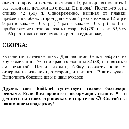
(начать с кром. и петель от стрелки D, раппорт выполнить 1
раз. закончить петлями до стрелки Е и кром.). После 1-го р. на
спицах 42 (50) п. Одновременно, начиная от планки,
прибавить с обеих сторон для скосов 4 раза в каждом 12-м р и
9 раз в каждом 10-м р. (14 раз в каждом 10-м р.) по 1 п.,
прибавляемые петли включать в узор = 68 (78) п. Через 53,5 см
= 160 р. от планки все петли закрыть в одном ряду.
СБОРКА:
выполнить плечевые швы. Для двойной бейки набрать на
круговые спицы № 5 по краю горловины 82 (88) п. и вязать 6
см резинкой. Петли закрыть, бейку сложить пополам,
отвернув на изнаночную сторону, и пришить. Вшить рукава.
Выполнить боковые швы и швы рукавов.
Друзья, сайт knitt.net существует только благодаря
рекламе. Если Вам нравится информация, ставьте ♥ и
делитесь на своих страничках в соц. сетях 🙂 Спасибо за
понимание и поддержку!