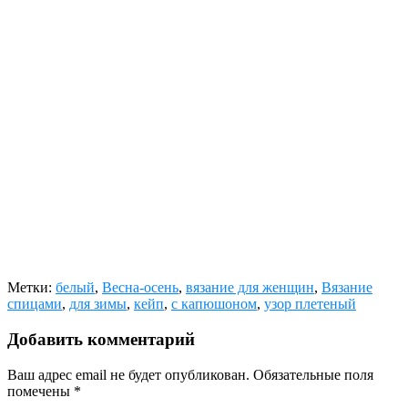
Метки:
белый
,
Весна-осень
,
вязание для женщин
,
Вязание
спицами
,
для зимы
,
кейп
,
с капюшоном
,
узор плетеный
Добавить комментарий
Ваш адрес email не будет опубликован.
Обязательные поля
помечены
*