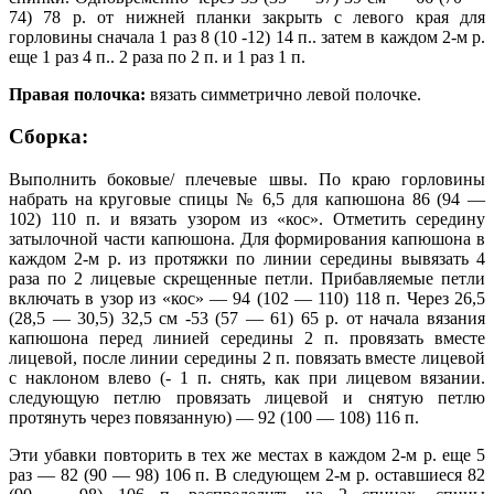
74) 78 р. от нижней планки закрыть с левого края для
горловины сначала 1 раз 8 (10 -12) 14 п.. затем в каждом 2-м р.
еще 1 раз 4 п.. 2 раза по 2 п. и 1 раз 1 п.
Правая полочка:
вязать симметрично левой полочке.
Сборка:
Выполнить боковые/ плечевые швы. По краю горловины
набрать на круговые спицы № 6,5 для капюшона 86 (94 —
102) 110 п. и вязать узором из «кос». Отметить середину
затылочной части капюшона. Для формирования капюшона в
каждом 2-м р. из протяжки по линии середины вывязать 4
раза по 2 лицевые скрещенные петли. Прибавляемые петли
включать в узор из «кос» — 94 (102 — 110) 118 п. Через 26,5
(28,5 — 30,5) 32,5 см -53 (57 — 61) 65 р. от начала вязания
капюшона перед линией середины 2 п. провязать вместе
лицевой, после линии середины 2 п. повязать вместе лицевой
с наклоном влево (- 1 п. снять, как при лицевом вязании.
следующую петлю провязать лицевой и снятую петлю
протянуть через повязанную) — 92 (100 — 108) 116 п.
Эти убавки повторить в тех же местах в каждом 2-м р. еще 5
раз — 82 (90 — 98) 106 п. В следующем 2-м р. оставшиеся 82