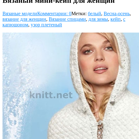
Вязаный мини-кейп для женщин
Вязаные модели
Комментарии: 0
Метки:
белый
,
Весна-осень
,
вязание для женщин
,
Вязание спицами
,
для зимы
,
кейп
,
с
капюшоном
,
узор плетеный