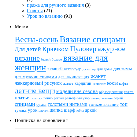
пряжа для ручного вязания
(3)
Советы
(21)
Урок по вязанию
(91)
Метки
Вязание спицами
Весна-осень
ажурное
Пуловер
Крючком
Для детей
вязание для
вязание
белый
болеро
женщин
вязаный аксессуар
для зимы
для дома
джемпер
жакет
для мужчин спицами
для начинающих
жаккардовый рисунок
косы
кардиган
жилет
комплект
кофта
летние вещи
модели вне сезона
пальто
образец вязания
платье
пончо
реглан
рельефный узор
серый
полоска
свитер вязание
спицами
топ
толстыми нитками
тонкое вязание
сумка
шапка
шарф
яркий
урок
туника
цветок
юбка
Подписка на обновления
Введите ваш email: