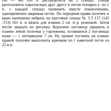
(90 — 98) 106 п. распределить на 2 спицах, спицы
расположить параллельно друг другу и петли попарно (- по 1
п. с каждой спицы) провязать вместе изнаночными,
одновременно закрывая петли. По передним краям полочек и
краю капюшона набрать на круговые спицы № 5.5 137 (145
-153) 161 п. и вязать для планки 2 см -4 р. резинкой. Затем
петли закрыть по рисунку. Верхнюю пуговицу пришить к
планке левой полочки у горловины, оставшиеся 2 пуговицы
ниже — с интервалом 7 см. На уровне пуговиц на планке
правой полочки выполнить крючком по 1 навесной петле из
22 в.п.