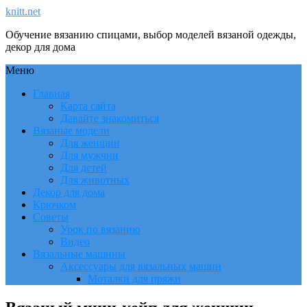
knitt.net
Обучение вязанию спицами, выбор моделей вязаной одежды,
декор для дома
Меню
Главная
Карта сайта
Давайте знакомиться
Вязаные модели
Для женщин
Для мужчин
Для детей
Для животных
Декор для дома
Крючком
Советы
Урок по вязанию
Видео
Вязальные машины
Аксессуары для вязальных машин
Моталки для пряжи