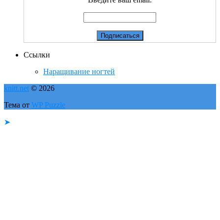
Ссылки
Наращивание ногтей
knitt.net
© 2026
Тема от
WP Puzzle
➤