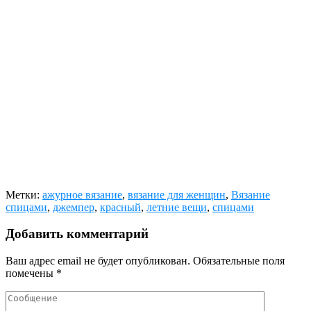
Метки:
ажурное вязание
,
вязание для женщин
,
Вязание
спицами
,
джемпер
,
красный
,
летние вещи
,
спицами
Добавить комментарий
Ваш адрес email не будет опубликован.
Обязательные поля
помечены
*