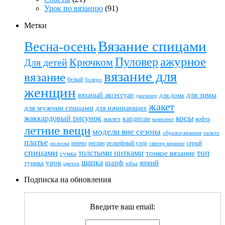
Урок по вязанию
(91)
Метки
Вязание спицами
Весна-осень
ажурное
Пуловер
Крючком
Для детей
вязание для
вязание
белый
болеро
женщин
вязаный аксессуар
для зимы
для дома
джемпер
жакет
для мужчин спицами
для начинающих
жаккардовый рисунок
косы
кардиган
жилет
комплект
кофта
летние вещи
модели вне сезона
пальто
образец вязания
платье
пончо
реглан
рельефный узор
серый
полоска
свитер вязание
спицами
топ
толстыми нитками
тонкое вязание
сумка
шапка
шарф
яркий
урок
туника
цветок
юбка
Подписка на обновления
Введите ваш email: