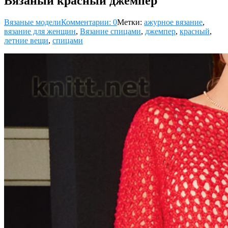
Вязаный красный джемпер
Вязаные модели
Комментарии: 0
Метки:
ажурное вязание
,
вязание для женщин
,
Вязание спицами
,
джемпер
,
красный
,
летние вещи
,
спицами