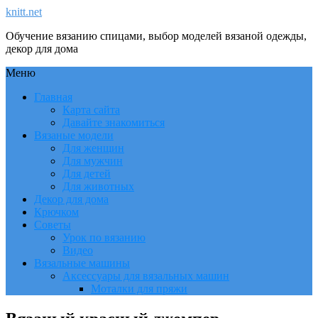
knitt.net
Обучение вязанию спицами, выбор моделей вязаной одежды,
декор для дома
Меню
Главная
Карта сайта
Давайте знакомиться
Вязаные модели
Для женщин
Для мужчин
Для детей
Для животных
Декор для дома
Крючком
Советы
Урок по вязанию
Видео
Вязальные машины
Аксессуары для вязальных машин
Моталки для пряжи