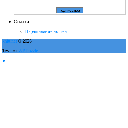
Ссылки
Наращивание ногтей
knitt.net
© 2026
Тема от
WP Puzzle
➤