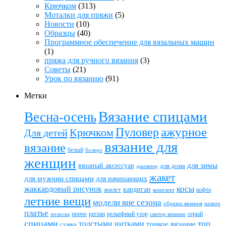
Крючком
(313)
Моталки для пряжи
(5)
Новости
(10)
Образцы
(40)
Программное обеспечение для вязальных машин
(1)
пряжа для ручного вязания
(3)
Советы
(21)
Урок по вязанию
(91)
Метки
Вязание спицами
Весна-осень
ажурное
Пуловер
Крючком
Для детей
вязание для
вязание
белый
болеро
женщин
вязаный аксессуар
для зимы
для дома
джемпер
жакет
для мужчин спицами
для начинающих
жаккардовый рисунок
косы
кардиган
жилет
комплект
кофта
летние вещи
модели вне сезона
пальто
образец вязания
платье
пончо
реглан
рельефный узор
серый
полоска
свитер вязание
спицами
топ
толстыми нитками
тонкое вязание
сумка