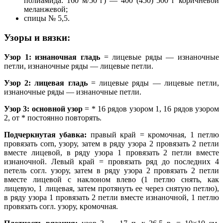
полиамида: 160 м/50 г) — 400 (450) 500 г коричневой
меланжевой;
спицы № 5,5.
Узоры и вязки:
Узор 1: изнаночная гладь
= лицевые ряды — изнаночные
петли, изнаночные ряды — лицевые петли.
Узор 2: лицевая гладь
= лицевые ряды — лицевые петли,
изнаночные ряды — изнаночные петли.
Узор 3: основной узор
= * 16 рядов узором 1, 16 рядов узором
2, от * постоянно повторять.
Подчеркнутая убавка:
правый край = кромочная, 1 петлю
провязать corn, узору, затем в ряду узора 2 провязать 2 петли
вместе лицевой, в ряду узора 1 провязать 2 петли вместе
изнаночной. Левый край = провязать ряд до последних 4
петель согл. узору, затем в ряду узора 2 провязать 2 петли
вместе лицевой с наклоном влево (1 петлю снять, как
лицевую, 1 лицевая, затем протянуть ее через снятую петлю),
в ряду узора 1 провязать 2 петли вместе изнаночной, 1 петлю
провязать coгл. узору, кромочная.