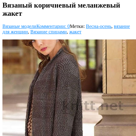
Вязаный коричневый меланжевый
жакет
Вязаные модели
Комментарии: 0
Метки:
Весна-осень
,
вязание
для женщин
,
Вязание спицами
,
жакет