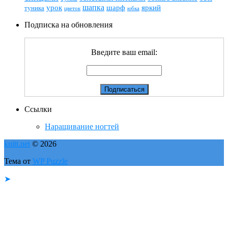
шапка
шарф
яркий
урок
туника
цветок
юбка
Подписка на обновления
Введите ваш email:
Ссылки
Наращивание ногтей
knitt.net
© 2026
Тема от
WP Puzzle
➤