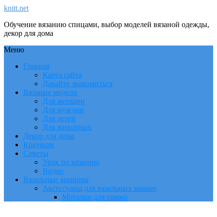
knitt.net
Обучение вязанию спицами, выбор моделей вязаной одежды,
декор для дома
Меню
Главная
Карта сайта
Давайте знакомиться
Вязаные модели
Для женщин
Для мужчин
Для детей
Для животных
Декор для дома
Крючком
Советы
Урок по вязанию
Видео
Вязальные машины
Аксессуары для вязальных машин
Моталки для пряжи