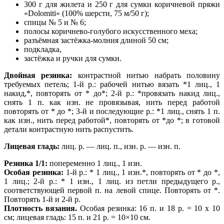
300 г для жилета и 250 г для сумки коричневой пряжи
«Dolomiti» (100% шерсти, 75 м/50 г);
спицы № 5 и № 6;
полосы коричнево-голубого искусственного меха;
разъёмная застёжка-молния длиной 50 см;
подкладка,
застёжка и ручки для сумки.
Двойная резинка:
контрастной нитью набрать половину
требуемых петель; 1-й р.:
рабочей нитью вязать *1 лиц., 1
накид,*, повторять от * до*; 2-й р.: *провязать накид
лиц.,
снять 1 п. как изн. не провязывая, нить перед работой
повторять от * до *; 3-й
и последующие р.: *1 лиц., снять 1 п.
как изн., нить перед работой*, повторять от *до *; в готовой
детали контрастную нить распустить.
Лицевая гладь:
лиц. р. — лиц. п., изн. р. — изн. п.
Резинка 1/1:
попеременно 1 лиц., 1 изн.
Особая резинка:
1-й р.: * 1 лиц., 1 изн.*, повторять от * до *,
1 лиц.; 2-й р.: * 1 изн., 1 лиц.
из петли предыдущего р.,
соответствующей первой п. на левой спице. Повторять
от *.
Повторять 1-й и 2-й р.
Плотность вязания.
Особая резинка: 16 п. и 18 р. = 10 х 10
см; лицевая гладь: 15 п. и 21
р. = 10×10 см.