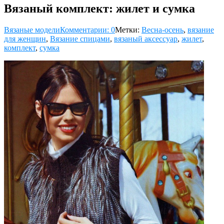
Вязаный комплект: жилет и сумка
Вязаные модели
Комментарии: 0
Метки:
Весна-осень
,
вязание
для женщин
,
Вязание спицами
,
вязаный аксессуар
,
жилет
,
комплект
,
сумка