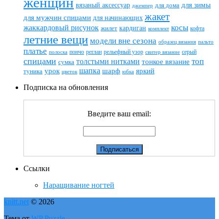
женщин
вязаный аксессуар
для зимы
для дома
джемпер
жакет
для мужчин спицами
для начинающих
жаккардовый рисунок
косы
кардиган
жилет
комплект
кофта
летние вещи
модели вне сезона
пальто
образец вязания
платье
пончо
реглан
рельефный узор
серый
полоска
свитер вязание
спицами
топ
толстыми нитками
тонкое вязание
сумка
шапка
шарф
яркий
урок
туника
цветок
юбка
Подписка на обновления
Введите ваш email:
Ссылки
Наращивание ногтей
knitt.net
© 2026
Тема от
WP Puzzle