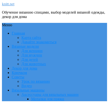
knitt.net
Обучение вязанию спицами, выбор моделей вязаной одежды,
декор для дома
Меню
Главная
Карта сайта
Давайте знакомиться
Вязаные модели
Для женщин
Для мужчин
Для детей
Для животных
Декор для дома
Крючком
Советы
Урок по вязанию
Видео
Вязальные машины
Аксессуары для вязальных машин
Моталки для пряжи