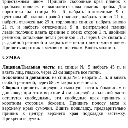
трикотажным швом. Пришить свободные края планок к
проймам полочек и выполнить швы планок пройм. Для
воротника на спицы № 6 набрать отложенные 9 п.
центральной планки правой полочки, набрать заново 21 п.,
набрать отложенные 29 п. горловины
спинки, набрать заново
21 п. и набрать отложенные 9 п. центральной планки
левой
полочки; вязать крайние с обеих сторон 3 п. двойной
резинкой, остальные петли резинкой 1 /1, через 6 см связать 2
р. двойной резинкой и закрыть все петли трикотажным швом.
Пришить воротник к меховым полочкам. Вшить молнию.
СУМКА
Лицевая/Тыльная часть:
на спицы № 5 набрать 45 п. и
вязать лиц. гладью, через 23
см закрыть все петли.
Боковины и донышко:
на спицы № 5 набрать 21 п. и вязать
особой резинкой, через 68 см закрыть все петли.
Сборка:
пришить лицевую и тыльную части к боковинам и
донышку; при этом верхние
4 см лицевой и тыльной части
останутся свободными, эти свободные края пришить к
коротким сторонам боковин. Пришить полосу меха к
верхнему краю сумочки.
Вшить подкладку, предварительно
пришив
к центру верхнего края подкладки застёж
ку.
Прикрепить ручки.