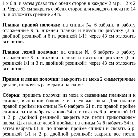
1 х 6 п. и затем убавлять с обеих сторон в каждом 2-м
р. 2 х 2
п. Через 53 см закрыть с обеих сторон для каждого плеча по 14
п. и отложить
средние 29 п.
Планка правой полочки:
на спицы № 6 забрать в работу
отложенные 9 п. нижней
планки и вязать по рисунку (3 п.
двойной резинкой и 6 п. резинкой 1/1); через 43 см
отложить
все петли.
Планка левой полочки:
на спицы № 6 забрать в работу
отложенные 9 п. нижней
планки и вязать по рисунку (6 п.
резинкой 1/1 и 3 п. двойной резинкой); через 43 см
отложить
все петли.
Правая и левая полочки:
выкроить из меха 2 симметричные
детали, пользуясь размерами на схеме.
Сборка:
пришить полочки из меха к связанным планкам и к
спинке, выполнив боковые и плечевые швы. Для планки
правой проймы на спицы № 6 набрать 61 п. по правой пройме
спинки, затем набрать заново 54 п. и связать 6 р. резинкой 1/1
и 2 р. двойной резинкой; закрыть все петли трикотажным
швом. Для планки левой проймы на спицы № 6 набрать 54 п.,
затем набрать 61 п. по правой пройме спинки и связать 6 р.
резинкой 1/1 и 2 р. двойной резинкой; закрыть все петли