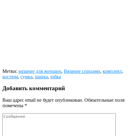
Метки:
вязание для женщин
,
Вязание спицами
,
комплект
,
костюм
,
сумка
,
шапка
,
юбка
Добавить комментарий
Ваш адрес email не будет опубликован.
Обязательные поля
помечены
*