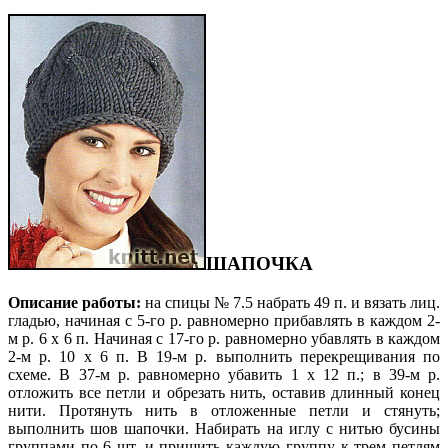
ШАПОЧКА
Описание работы:
на спицы № 7.5 набрать 49 п. и вязать лиц.
гладью, начиная с 5-го р. равномерно прибавлять в каждом 2-
м р. 6 х 6 п. Начиная с 17-го р. равномерно убавлять в каждом
2-м р. 10 х 6 п. В 19-м р. выполнить перекрещивания по
схеме. В 37-м р. равномерно убавить 1 х 12 п.; в 39-м р.
отложить все петли и обрезать нить, оставив длинный конец
нити. Протянуть нить в отложенные петли и стянуть;
выполнить шов шапочки. Набирать на иглу с нитью бусины
группами по 6 шт. и пришить каждую группу к трем петлям