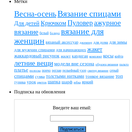
Метки
Вязание спицами
Весна-осень
ажурное
Пуловер
Крючком
Для детей
вязание для
вязание
белый
болеро
женщин
вязаный аксессуар
для зимы
для дома
джемпер
жакет
для мужчин спицами
для начинающих
жаккардовый рисунок
косы
кардиган
жилет
комплект
кофта
летние вещи
модели вне сезона
пальто
образец вязания
платье
пончо
реглан
рельефный узор
серый
полоска
свитер вязание
спицами
топ
толстыми нитками
тонкое вязание
сумка
шапка
шарф
яркий
урок
туника
цветок
юбка
Подписка на обновления
Введите ваш email: