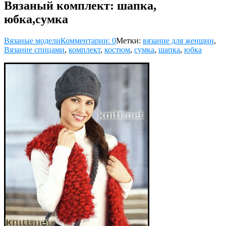
Вязаный комплект: шапка,
юбка,сумка
Вязаные модели
Комментарии: 0
Метки:
вязание для женщин
,
Вязание спицами
,
комплект
,
костюм
,
сумка
,
шапка
,
юбка