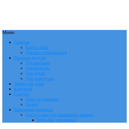
Меню
Главная
Карта сайта
Давайте знакомиться
Вязаные модели
Для женщин
Для мужчин
Для детей
Для животных
Декор для дома
Крючком
Советы
Урок по вязанию
Видео
Вязальные машины
Аксессуары для вязальных машин
Моталки для пряжи