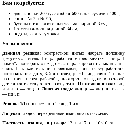
Вам потребуется:
для шапочки-200 г; для юбки-600 г; для сумочки-400 г;
спицы № 7 и № 7,5;
бусины в тон, эластичная тесьма шириной 3 см,
1 застежка-молния длиной 34 см,
подкладка для сумочки.
Узоры и вязки:
Двойная резинка:
контрастной нитью набрать половину
требуемых петель; 1-й р.: рабочей нитью вязать» 1 лиц., 1
накид*, повторять от » до «: 2-й р.: «провязать накид лиц.,
снять 1 п. как изн. не провязывая, нить перед работой»,
повторять от » до «; 3-й и послед, р.: «1 лиц., снять 1 п. как
изн.. нить перед работой», повторять от «до»; в готовой
детали контрастную нить распустить.
Платочная вязка:
лиц.
и изн. р. — лиц. п.
Лицевая гладь:
лиц. р. — лиц. п.. изн. р.
— изн. п.
Резинка 1/1:
попеременно 1 лиц., 1 изн.
Лицевая гладь
с перекрещиваниями: вязать по схеме.
Плотность вязания, лиц. гладь:
12 п. и 17 р. = 10×10 см.