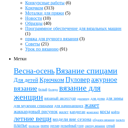
Конкурсные работы
(6)
Крючком
(313)
Моталки для пряжи
(5)
Новости
(10)
Образцы
(40)
Программное обеспечение для вязальных машин
(1)
пряжа для ручного вязания
(3)
Советы
(21)
Урок по вязанию
(91)
Метки
Вязание спицами
Весна-осень
ажурное
Пуловер
Крючком
Для детей
вязание для
вязание
белый
болеро
женщин
вязаный аксессуар
для зимы
для дома
джемпер
жакет
для мужчин спицами
для начинающих
жаккардовый рисунок
косы
кардиган
жилет
комплект
кофта
летние вещи
модели вне сезона
пальто
образец вязания
платье
пончо
реглан
рельефный узор
серый
полоска
свитер вязание