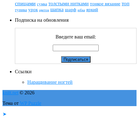
спицами
топ
толстыми нитками
тонкое вязание
сумка
шапка
шарф
яркий
урок
туника
цветок
юбка
Подписка на обновления
Введите ваш email:
Ссылки
Наращивание ногтей
knitt.net
© 2026
Тема от
WP Puzzle
➤