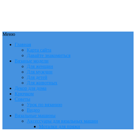
Меню
Главная
Карта сайта
Давайте знакомиться
Вязаные модели
Для женщин
Для мужчин
Для детей
Для животных
Декор для дома
Крючком
Советы
Урок по вязанию
Видео
Вязальные машины
Аксессуары для вязальных машин
Моталки для пряжи