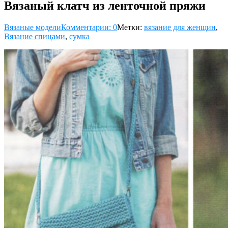
Вязаный клатч из ленточной пряжи
Вязаные модели
Комментарии: 0
Метки:
вязание для женщин
,
Вязание спицами
,
сумка