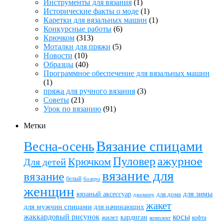
Инструменты для вязания
(1)
Исторические факты о моде
(1)
Каретки для вязальных машин
(1)
Конкурсные работы
(6)
Крючком
(313)
Моталки для пряжи
(5)
Новости
(10)
Образцы
(40)
Программное обеспечение для вязальных машин
(1)
пряжа для ручного вязания
(3)
Советы
(21)
Урок по вязанию
(91)
Метки
Вязание спицами
Весна-осень
ажурное
Пуловер
Крючком
Для детей
вязание для
вязание
белый
болеро
женщин
вязаный аксессуар
для зимы
для дома
джемпер
жакет
для мужчин спицами
для начинающих
жаккардовый рисунок
косы
кардиган
жилет
комплект
кофта