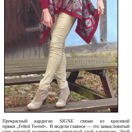
Прекрасный кардиган SIGNE связан из красивой
пряжи „Felted Tweed». В модели главное — это замысловатый
узор который подчеркивает открытый крой кардигана. Этой