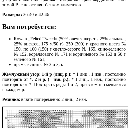
зимой Вас не оставят без комплиментов.
Размеры:
36-40 и 42-46
Вам потребуется:
Rowan „Felted Tweed» (50% овечья шерсть, 25% альпака,
25% вискоза, 175 м/50 г): 250 (300) г красного цвета №
150, по 100 (150) г светло-серого № 165, сине-зеленого
№ 152, кораллового № 171 и коричневого № 153 и 50 г
зеленого № 161;
прямые спицы № 3 и 3,5.
Жемчужный узор:
1-й р (лиц, р.):
* 1 лиц., 1 изн., постоянно
повторять от *.
2-й р. (= изн. р.):
* 1 лиц., 1 изн., постоянно
повторять от *. Повторять ряды 1 и 2, при этом п. смещаются
в каждом р.
Резинка
: вязать попеременно 2 лиц., 2 изн.