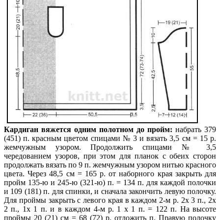
Кардиган вяжется одним полотном до пройм:
набрать 379
(451) п. красным цветом спицами № 3 и вязать 3,5 см = 15 р.
жемчужным узором. Продолжить спицами № 3,5
чередованием узоров, при этом для планок с обеих сторон
продолжать вязать по 9 п. жемчужным узором нитью красного
цвета. Через 48,5 см = 165 р. от наборного края закрыть для
пройм 135-ю и 245-ю (321-ю) п. = 134 п. для каждой полочки
и 109 (181) п. для спинки, и сначала закончить левую полочку.
Для проймы закрыть с левого края в каждом 2-м р. 2х 3 п., 2х
2 п., 1х 1 п. и в каждом 4-м р. 1 х 1 п. = 122 п. На высоте
проймы 20 (21) см = 68 (72) р. отложить п. Правую полочку