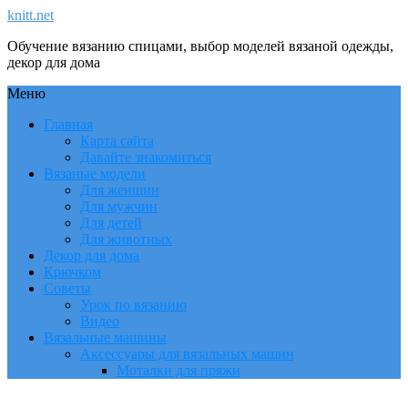
knitt.net
Обучение вязанию спицами, выбор моделей вязаной одежды,
декор для дома
Меню
Главная
Карта сайта
Давайте знакомиться
Вязаные модели
Для женщин
Для мужчин
Для детей
Для животных
Декор для дома
Крючком
Советы
Урок по вязанию
Видео
Вязальные машины
Аксессуары для вязальных машин
Моталки для пряжи