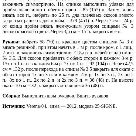
закончить симметрично. На спинке выполнить убавки для
пройм аналогично с обеих сторон = 85 (157) п. Затем вновь
вязать все п., набрать по 25 п. для плечевых скосов вместо
закрытых ранее п. для пройм = 379 (451) п. Через 7 см = 24 р.
от конца пройм вязать жемчужным узором спицами № 3
нитью красного цвета. Через 3,5 см = 15 р. закрыть все п.
Рукава:
набрать 58 (70) п. красным цветом спицами № 3 и
вязать резинкой, при этом начать в 1-м р. после кром. с 1 лиц.,
2 изн. и закончить симметрично. С 8-го р. перейти на спицы
№ 3,5. Для скосов прибавить с обеих сторон в каждом 8-м р.
15х по 1 п. и в каждом 6-м р. 2х по 1 п. = 92 (104) п. Через 42,5
см = 132 р. после перехода на спицы № 3,5 закрыть для оката с
обеих сторон 1х по 3 п. и в каждом 2-м р. 1х по 3 п., 2х по 2
п., 8х по 1 п., 2х по 2 п. и 2х по 3 п. = 36 (48) п. На высоте
оката 10 см = 32 р. закрыть оставшиеся 36 (48) п.
Сборка:
Выполнить швы рукавов. Вшить рукавов.
Источник
: Verena-04, зима — 2012, модель 25-SIGNE.