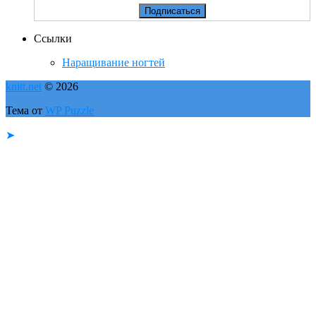
Ссылки
Наращивание ногтей
knitt.net
© 2026
Тема от
WP Puzzle
➤