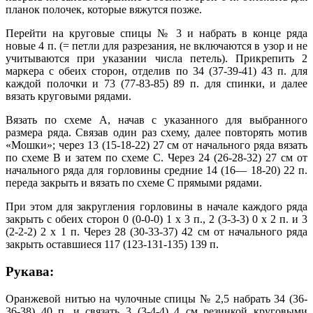
планок полочек, которые вяжутся позже.
Перейти на круговые спицы № 3 и набрать в конце ряда
новые 4 п. (= петли для разрезания, не включаются в узор и не
учитываются при указании числа петель). Прикрепить 2
маркера с обеих сторон, отделив по 34 (37-39-41) 43 п. для
каждой полочки и 73 (77-83-85) 89 п. для спинки, и далее
вязать круговыми рядами.
Вязать по схеме А, начав с указанного для выбранного
размера ряда. Связав один раз схему, далее повторять мотив
«Мошки»; через 13 (15-18-22) 27 см от начального ряда вязать
по схеме В и затем по схеме С. Через 24 (26-28-32) 27 см от
начального ряда для горловины средние 14 (16— 18-20) 22 п.
переда закрыть и вязать по схеме С прямыми рядами.
При этом для закругления горловины в начале каждого ряда
закрыть с обеих сторон 0 (0-0-0) 1 х 3 п., 2 (3-3-3) 0 х 2 п. и 3
(2-2-2) 2 х 1 п. Через 28 (30-33-37) 42 см от начального ряда
закрыть оставшиеся 117 (123-131-135) 139 п.
Рукава:
Оранжевой нитью на чулочные спицы № 2,5 набрать 34 (36-
36-38) 40 п. и связать 3 (3-4-4) 4 см резинкой круговыми