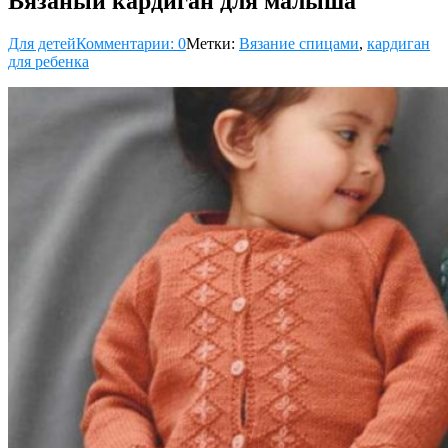
Вязаный кардиган для малыша
Для детей
Комментарии: 0
Метки:
Вязание спицами
,
кардиган
для ребенка