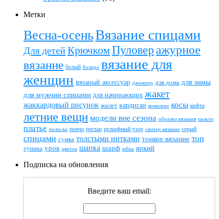
Метки
Вязание спицами
Весна-осень
ажурное
Пуловер
Крючком
Для детей
вязание для
вязание
белый
болеро
женщин
вязаный аксессуар
для зимы
для дома
джемпер
жакет
для мужчин спицами
для начинающих
жаккардовый рисунок
косы
кардиган
жилет
комплект
кофта
летние вещи
модели вне сезона
пальто
образец вязания
платье
пончо
реглан
рельефный узор
серый
полоска
свитер вязание
спицами
топ
толстыми нитками
тонкое вязание
сумка
шапка
шарф
яркий
урок
туника
цветок
юбка
Подписка на обновления
Введите ваш email: