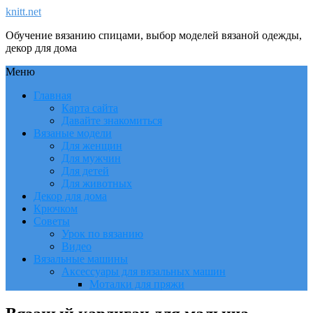
knitt.net
Обучение вязанию спицами, выбор моделей вязаной одежды,
декор для дома
Меню
Главная
Карта сайта
Давайте знакомиться
Вязаные модели
Для женщин
Для мужчин
Для детей
Для животных
Декор для дома
Крючком
Советы
Урок по вязанию
Видео
Вязальные машины
Аксессуары для вязальных машин
Моталки для пряжи