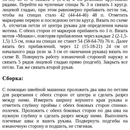
рядами. Перейти на чулочные спицы № 3 и связать 1 круг.р.
лицевой гладью, при этом равномерно прибавить петли так,
чтобы на спицах стало 42 (44-44-46) 48 п. Отметить
маркерами первую и последнюю петли круг.р. Вязать по схеме
А. отсчитав петли от центра рукава для определения начала
мотива. С обеих сторон от маркеров прибавить по 1 п. Вязать
мотив «Мошки», повторяя прибавления через каждые 2 (2-1,5-
1,5) 1,5 см, пока на спицах не станет 54 (58-64-70) 76 п. Далее
вязать без прибавлений, через 12 (15-18-21) 24 см от
начального ряда (или за 3 см от окончания рукава) вязать по
схеме В. Повернуть работу изнаночной стороной наружу и
связать 5 рядов лицевой гладью прямо (подгиб). Закрыть все
петли. Так же связать второй рукав.
Сборка:
С помощью швейной машинки проложить два шва по петлям
для разрезания с обеих сторон от центра и сделать разрез
между ними. Измерить ширину верхнего края рукава и
отметить глубину проймы с обеих боковых сторон спинки-
полочек. Проложить с обеих боковых сторон по два шва на
нужную глубину и сделать разрез между ними. Выполнить
плечевые швы и вшить рукава. Подвернуть подгибы на
изнаночную сторону и подшить, не стягивая.