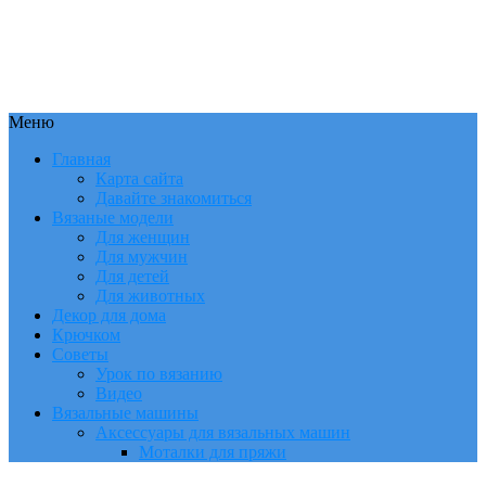
Меню
Главная
Карта сайта
Давайте знакомиться
Вязаные модели
Для женщин
Для мужчин
Для детей
Для животных
Декор для дома
Крючком
Советы
Урок по вязанию
Видео
Вязальные машины
Аксессуары для вязальных машин
Моталки для пряжи