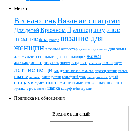
Метки
Вязание спицами
Весна-осень
ажурное
Пуловер
Крючком
Для детей
вязание для
вязание
белый
болеро
женщин
вязаный аксессуар
для зимы
для дома
джемпер
жакет
для мужчин спицами
для начинающих
жаккардовый рисунок
косы
кардиган
жилет
комплект
кофта
летние вещи
модели вне сезона
пальто
образец вязания
платье
пончо
реглан
рельефный узор
серый
полоска
свитер вязание
спицами
топ
толстыми нитками
тонкое вязание
сумка
шапка
шарф
яркий
урок
туника
цветок
юбка
Подписка на обновления
Введите ваш email: