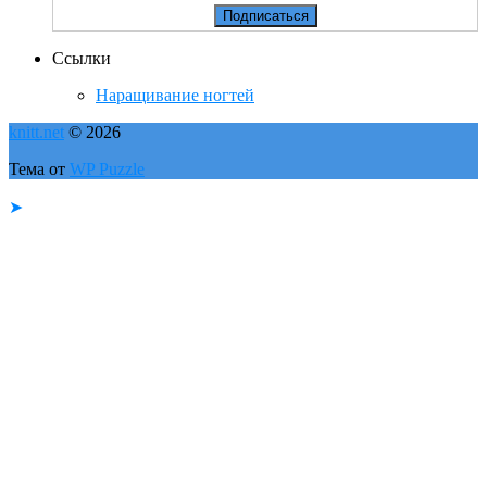
Ссылки
Наращивание ногтей
knitt.net
© 2026
Тема от
WP Puzzle
➤