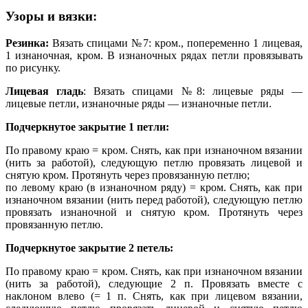
Узоры и вязки:
Резинка:
Вязать спицами №7: кром., попеременно 1 лицевая,
1 изнаночная, кром. В изнаночных рядах петли провязывать
по рисунку.
Лицевая гладь
: Вязать спицами №8: лицевые ряды —
лицевые петли, изнаночные ряды — изнаночные петли.
Подчеркнутое закрытие 1 петли:
По правому краю = кром. Снять, как при изнаночном вязании
(нить за работой), следующую петлю провязать лицевой и
снятую кром. Протянуть через провязанную петлю;
по левому краю (в изнаночном ряду) = кром. Снять, как при
изнаночном вязании (нить перед работой), следующую петлю
провязать изнаночной и снятую кром. Протянуть через
провязанную петлю.
Подчеркнутое закрытие 2 петель:
По правому краю = кром. Снять, как при изнаночном вязании
(нить за работой), следующие 2 п. Провязать вместе с
наклоном влево (= 1 п. Снять, как при лицевом вязании,