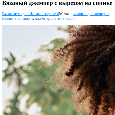
Вязаный джемпер с вырезом на спинке
Вязаные модели
Комментарии: 0
Метки:
вязание для женщин
,
Вязание спицами
,
джемпер
,
летние вещи