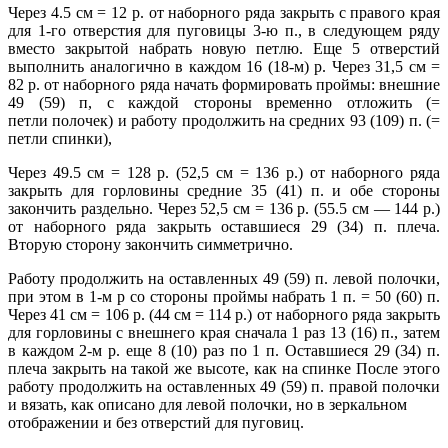
Через 4.5 см = 12 р. от наборного ряда закрыть с правого края
для 1-го отверстия для пуговицы 3-ю п., в следующем ряду
вместо закрытой набрать новую петлю. Еще 5 отверстий
выполнить аналогично в каждом 16 (18-м) р. Через 31,5 см =
82 р. от наборного ряда начать формировать проймы: внешние
49 (59) п, с каждой стороны временно отложить (=
петли полочек) и работу продолжить на средних 93 (109) п. (=
петли спинки),
Через 49.5 см = 128 р. (52,5 см = 136 р.) от наборного ряда
закрыть для горловины средние 35 (41) п. и обе стороны
закончить раздельно. Через 52,5 см = 136 р. (55.5 см — 144 р.)
от наборного ряда закрыть оставшиеся 29 (34) п. плеча.
Вторую сторону закончить симметрично.
Работу продолжить на оставленных 49 (59) п. левой полочки,
при этом в 1-м р со стороны проймы набрать 1 п. = 50 (60) п.
Через 41 см = 106 р. (44 см = 114 р.) от наборного ряда закрыть
для горловины с внешнего края сначала 1 раз 13 (16) п., затем
в каждом 2-м р. еще 8 (10) раз по 1 п. Оставшиеся 29 (34) п.
плеча закрыть на такой же высоте, как на спинке После этого
работу продолжить на оставленных 49 (59) п. правой полочки
и вязать, как описано для левой полочки, но в зеркальном
отображении и без отверстий для пуговиц.