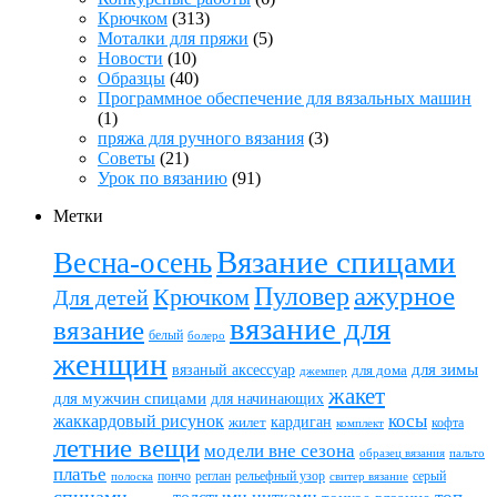
Крючком
(313)
Моталки для пряжи
(5)
Новости
(10)
Образцы
(40)
Программное обеспечение для вязальных машин
(1)
пряжа для ручного вязания
(3)
Советы
(21)
Урок по вязанию
(91)
Метки
Вязание спицами
Весна-осень
ажурное
Пуловер
Крючком
Для детей
вязание для
вязание
белый
болеро
женщин
вязаный аксессуар
для зимы
для дома
джемпер
жакет
для мужчин спицами
для начинающих
жаккардовый рисунок
косы
кардиган
жилет
комплект
кофта
летние вещи
модели вне сезона
пальто
образец вязания
платье
пончо
реглан
рельефный узор
серый
полоска
свитер вязание
спицами