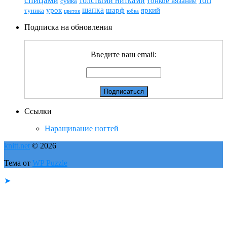
топ
толстыми нитками
тонкое вязание
сумка
шапка
шарф
яркий
урок
туника
цветок
юбка
Подписка на обновления
Введите ваш email:
Ссылки
Наращивание ногтей
knitt.net
© 2026
Тема от
WP Puzzle
➤