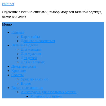
knitt.net
Обучение вязанию спицами, выбор моделей вязаной одежды,
декор для дома
Меню
Главная
Карта сайта
Давайте знакомиться
Вязаные модели
Для женщин
Для мужчин
Для детей
Для животных
Декор для дома
Крючком
Советы
Урок по вязанию
Видео
Вязальные машины
Аксессуары для вязальных машин
Моталки для пряжи