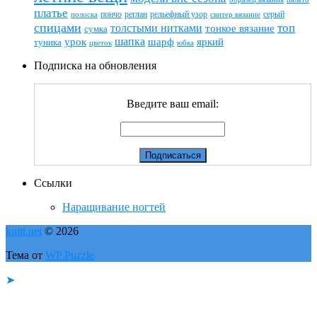
платье
пончо
реглан
рельефный узор
серый
полоска
свитер вязание
спицами
топ
толстыми нитками
тонкое вязание
сумка
шапка
шарф
яркий
урок
туника
цветок
юбка
Подписка на обновления
Введите ваш email:
Ссылки
Наращивание ногтей
knitt.net
© 2026
Тема от
WP Puzzle
➤