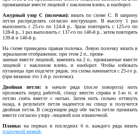
провязанные вместе лицевой с наклоном влево, и наоборот.
Ажурный узор С (полочки):
вязать по схеме С. В ширину
петли распределять согласно инструкции. В высоту 1 раз
выполнить с 25-го по 124-й р.. Зраза повторить с 125-го по
128-й р., 1 раз выполнить с 137-го по 140-й р.. затем повторять
139-й и 140-й р.
На схеме приведена правая полочка. Левую полочку вязать в
зеркальном отображении. при этом 2 п.. провя-
занные вместе лицевой, заменять на 2 п.. провязанные вместе
лицевой с наклоном влево, и наоборот. Чтобы избежать
путаницы при подсчете рядов, эта схема начинается с 25-го р.
(при вязании это 1-й р. полочки).
Двойная петля:
в начале ряда (после поворота) нить
проложить перед работой, спицу ввести справа в 1-ю п. и
петлю снять вместе с нитью. Затем нить сильно оттянуть
назад, в результате петля наденется на спицу и получится
двойная петля. В следующем ряду обе части петли провязать
вместе согласно узору -лицевой или изнаночной.
Планка:
на первых и последних 6 п. каждого ряда вязать
платочной вязкой
.