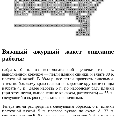
Вязаный ажурный жакет описание
работы:
набрать б п. из вспомогательной цепочки из в.п..
выполненной крючком — петли планки спинки, и вязать 88 р.
платочной вязкой. В 88-м р. все петли провязать лицевыми.
затем по боковому краю планки на короткие круговые спицы
набрать 43 п.. далее набрать 6 п. по наборному ряду планки
(при этом петли, выполненные крючком, распустить) — 55 п..
следующий изн. ряд провязать изнаночными.
Теперь петли распределить следующим образом: 6 п. планки
платочной вязкой. 5 п. правого рукава по схеме А. 33 п.
спинки по схеме В. 5 п. левого рукава по схеме А. 6 п. планки