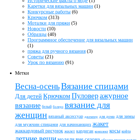
Исторические факты о моде
(1)
Каретки для вязальных машин
(1)
Конкурсные работы
(6)
Крючком
(313)
Моталки для пряжи
(5)
Новости
(10)
Образцы
(40)
Программное обеспечение для вязальных машин
(1)
пряжа для ручного вязания
(3)
Советы
(21)
Урок по вязанию
(91)
Метки
Вязание спицами
Весна-осень
ажурное
Пуловер
Крючком
Для детей
вязание для
вязание
белый
болеро
женщин
вязаный аксессуар
для зимы
для дома
джемпер
жакет
для мужчин спицами
для начинающих
жаккардовый рисунок
косы
кардиган
жилет
комплект
кофта
летние вещи
модели вне сезона
пальто
образец вязания