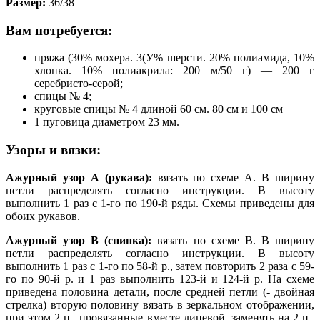
Размер:
36/38
Вам потребуется:
пряжа (30% мохера. 3(У% шерсти. 20% полиамида, 10%
хлопка. 10% полиакрила: 200 м/50 г) — 200 г
серебристо-серой;
спицы № 4;
круговые спицы № 4 длиной 60 см. 80 см и 100 см
1 пуговица диаметром 23 мм.
Узоры и вязки:
Ажурный узор А (рукава):
вязать по схеме А. В ширину
петли распределять согласно инструкции. В высоту
выполнить 1 раз с 1-го по 190-й ряды. Схемы приведены для
обоих рукавов.
Ажурный узор В (спинка):
вязать по схеме В. В ширину
петли распределять согласно инструкции. В высоту
выполнить 1 раз с 1-го по 58-й р., затем повторить 2 раза с 59-
го по 90-й р. и 1 раз выполнить 123-й и 124-й р. На схеме
приведена половина детали, после средней петли (- двойная
стрелка) вторую половину вязать в зеркальном отображении,
при этом 2 п., провязанные вместе лицевой, заменять на 2 п..