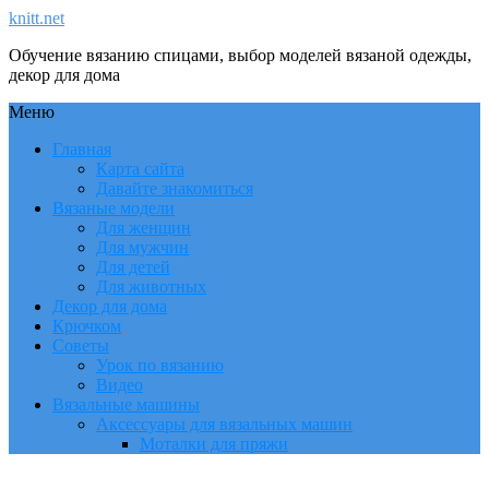
knitt.net
Обучение вязанию спицами, выбор моделей вязаной одежды,
декор для дома
Меню
Главная
Карта сайта
Давайте знакомиться
Вязаные модели
Для женщин
Для мужчин
Для детей
Для животных
Декор для дома
Крючком
Советы
Урок по вязанию
Видео
Вязальные машины
Аксессуары для вязальных машин
Моталки для пряжи