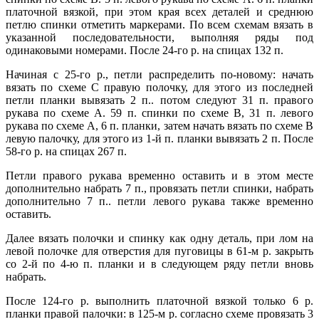
платочной вязкой, при этом края всех деталей и среднюю
петлю спинки отметить маркерами. По всем схемам вязать в
указанной последовательности, выполняя ряды под
одинаковыми номерами. После 24-го р. на спицах 132 п.
Начиная с 25-го р., петли распределить по-новому: начать
вязать по схеме С правую полочку, для этого из последней
петли планки вывязать 2 п.. потом следуют 31 п. правого
рукава по схеме А. 59 п. спинки по схеме В, 31 п. левого
рукава по схеме А, 6 п. планки, затем начать вязать по схеме В
левую палочку, для этого из 1-й п. планки вывязать 2 п. После
58-го р. на спицах 267 п.
Петли правого рукава временно оставить и в этом месте
дополнительно набрать 7 п., провязать петли спинки, набрать
дополнительно 7 п.. петли левого рукава также временно
оставить.
Далее вязать полочки и спинку как одну деталь, при лом на
левой полочке для отверстия для пуговицы в 61-м р. закрыть
со 2-й по 4-ю п. планки и в следующем ряду петли вновь
набрать.
После 124-го р. выполнить платочной вязкой только 6 р.
планки правой палочки: в 125-м р. согласно схеме провязать 3